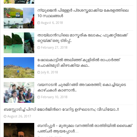
ന്യൂജെന്‍ പിള്ളേര്‍ പ്രശസ്തമാക്കിയ കേരളത്തിലെ
10 സ്ഥലങ്ങള്‍
August 6, 2018
തായ്ലാന്‍ഡിലെ മാസ്മരിക ലോകം; ഫുക്കറ്റിലേക്ക്
ഒറ്റയ്ക്ക് ഒരു ട്രിപ്പ്‌..
February 27, 2018
ഷോലകാട്ടിൽ അലിഞ്ഞ് കുളിരിൽ രാപാർത്ത്
ചൊക്രമുടി കീഴടക്കിയ കഥ..
July 8, 2018
വയനാടന്‍ ചുരമിറങ്ങി അവരെത്തി; കൊച്ചിയുടെ
കാഴ്ചകള്‍ കാണാന്‍..
February 10, 2018
ബസ്സോടിച്ച് പിസി ജോർജിന്‍റെ വേറിട്ട ഉദ്ഘാടനം; വീഡിയോ..!!
August 26, 2017
ബന്ദിപ്പൂര്‍ – മുതുമല വനത്തിൽ രാത്രിയില്‍ ബൈക്ക്
പഞ്ചര്‍ ആയപ്പോൾ…