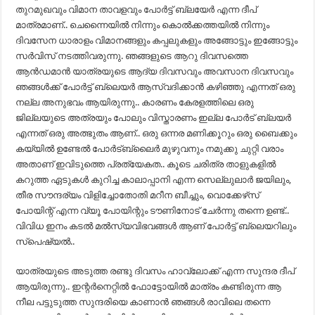
തുറമുഖവും വിമാന താവളവും പോർട്ട് ബ്ലയേർ എന്ന ദീപ്‌
മാത്രമാണ്.. ചെന്നൈയിൽ നിന്നും കൊൽക്കത്തയിൽ നിന്നും
ദിവസേന ധാരാളം വിമാനങ്ങളും കപ്പലുകളും അങ്ങോട്ടും ഇങ്ങോട്ടും
സർവിസ് നടത്തിവരുന്നു. ഞങ്ങളുടെ ആറു ദിവസത്തെ
ആൻഡമാൻ യാത്രയുടെ ആദ്യ ദിവസവും അവസാന ദിവസവും
ഞങ്ങൾക്ക് പോർട്ട് ബ്ലെയർ ആസ്വദിക്കാൻ കഴിഞ്ഞു എന്നത് ഒരു
നല്ല അനുഭവം ആയിരുന്നു.. കാരണം കേരളത്തിലെ ഒരു
ജില്ലയുടെ അത്രയും പോലും വിസ്താരണം ഇല്ല പോർട് ബ്ലയർ
എന്നത് ഒരു അത്ഭുതം ആണ്.. ഒരു ഒന്നര മണിക്കൂറും ഒരു ബൈക്കും
കയ്യിൽ ഉണ്ടേൽ പോർട്ബ്ലൈർ മുഴുവനും നമുക്കു ചുറ്റി വരാം
അതാണ് ഇവിടുത്തെ പ്രത്യേകത.. കൂടെ ചരിത്ര താളുകളിൽ
കറുത്ത ഏടുകൾ കുറിച്ച കാലാപ്പാനി എന്ന സെല്ലുലാർ ജയിലും,
തീര സൗന്ദര്യം വിളിച്ചോതോതി മറീന ബീച്ചും, വൊക്കേഴ്‌സ്
പോയിന്റ് എന്ന വ്യൂ പോയിന്റും ടൗണിനോട് ചേർന്നു തന്നെ ഉണ്ട്..
വിവിധ ഇനം കടൽ മൽസ്യവിഭവങ്ങൾ ആണ് പോർട്ട് ബ്ലെയറിലും
സ്‌പെഷ്യൽ..
യാത്രയുടെ അടുത്ത രണ്ടു ദിവസം ഹാവ്ലോക്ക് എന്ന സുന്ദര ദീപ്
ആയിരുന്നു.. ഇന്റർനെറ്റിൽ ഫോട്ടോയിൽ മാത്രം കണ്ടിരുന്ന ആ
നീല പട്ടുടുത്ത സുന്ദരിയെ കാണാൻ ഞങ്ങൾ രാവിലെ തന്നെ