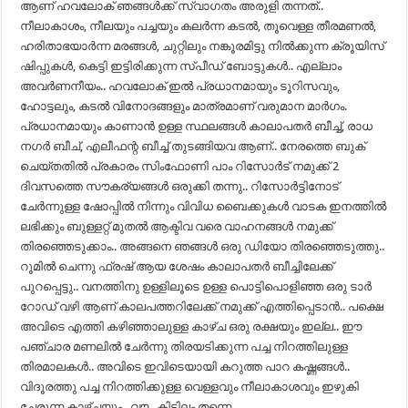
ആണ് ഹവലോക് ഞങ്ങൾക്ക് സ്വാഗതം അരുളി തന്നത്..
നീലാകാശം, നീലയും പച്ചയും കലർന്ന കടൽ, തൂവെള്ള തീരമണൽ,
ഹരിതാഭയാർന്ന മരങ്ങൾ, ചുറ്റിലും നങ്കൂരമിട്ടു നിൽക്കുന്ന ക്രൂയിസ്
ഷിപ്പുകൾ, കെട്ടി ഇട്ടിരിക്കുന്ന സ്പീഡ് ബോട്ടുകൾ.. എല്ലാം
അവർണനീയം.. ഹവലോക് ഇൽ പ്രധാനമായും ടൂറിസവും,
ഹോട്ടലും, കടൽ വിനോദങ്ങളും മാത്രമാണ് വരുമാന മാർഗം.
പ്രധാനമായും കാണാൻ ഉള്ള സ്ഥലങ്ങൾ കാലാപതർ ബീച്ച്, രാധ
നഗർ ബീച്, എലീഫന്റ ബീച്ച് തുടങ്ങിയവ ആണ്.. നേരത്തെ ബുക്
ചെയ്തതിൽ പ്രകാരം സിംഫോണി പാം റിസോർട് നമുക്ക് 2
ദിവസത്തെ സൗകര്യങ്ങൾ ഒരുക്കി തന്നു.. റിസോർട്ടിനോട്
ചേർന്നുള്ള ഷോപ്പിൽ നിന്നും വിവിധ ബൈക്കുകൾ വാടക ഇനത്തിൽ
ലഭിക്കും ബുള്ളറ്റ് മുതൽ ആക്ടിവ വരെ വാഹനങ്ങൾ നമുക്ക്
തിരഞ്ഞെടുക്കാം.. അങ്ങനെ ഞങ്ങൾ ഒരു ഡിയോ തിരഞ്ഞെടുത്തു..
റൂമിൽ ചെന്നു ഫ്രഷ് ആയ ശേഷം കാലാപതർ ബീച്ചിലേക്ക്
പുറപ്പെട്ടു.. വനത്തിനു ഉള്ളിലൂടെ ഉള്ള പൊട്ടിപൊളിഞ്ഞ ഒരു ടാർ
റോഡ് വഴി ആണ് കാലപത്തറിലേക്ക് നമുക്ക് എത്തിപ്പെടാൻ.. പക്ഷെ
അവിടെ എത്തി കഴിഞ്ഞാലുള്ള കാഴ്ച ഒരു രക്ഷയും ഇല്ല.. ഈ
പഞ്ചാര മണലിൽ ചേർന്നു തിരയടിക്കുന്ന പച്ച നിറത്തിലുള്ള
തിരമാലകൾ.. അവിടെ ഇവിടെയായി കറുത്ത പാറ കഷ്ണങ്ങൾ..
വിദൂരത്തു പച്ച നിറത്തിക്കുള്ള വെള്ളവും നീലാകാശവും ഇഴുകി
ചേരുന്ന കാഴ്ചയും.. വൗ.. കിടിലം തന്നെ..