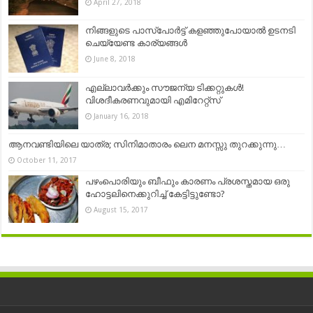
April 27, 2018
നിങ്ങളുടെ പാസ്‌പോർട്ട് കളഞ്ഞുപോയാൽ ഉടനടി
ചെയ്യേണ്ട കാര്യങ്ങൾ
June 8, 2018
എല്ലാവര്‍ക്കും സൗജന്യ ടിക്കറ്റുകള്‍!
വിശദീകരണവുമായി എമിറേറ്റ്‌സ്
January 16, 2018
ആനവണ്ടിയിലെ യാത്ര; സിനിമാതാരം ലെന മനസ്സു തുറക്കുന്നു…
October 11, 2017
പഴംപൊരിയും ബീഫും കാരണം പ്രശസ്തമായ ഒരു
ഹോട്ടലിനെക്കുറിച്ച് കേട്ടിട്ടുണ്ടോ?
August 15, 2017