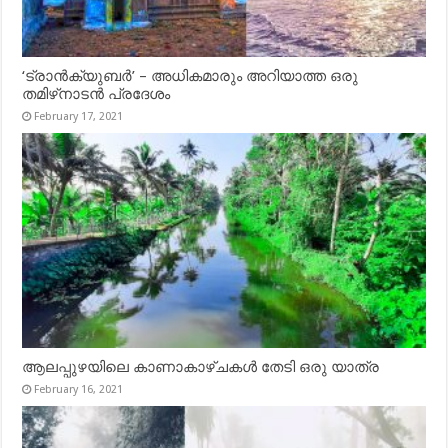
‘ട്രാൻക്യുബർ’ – അധികമാരും അറിയാത്ത ഒരു
തമിഴ്‌നാടൻ പ്രദേശം
February 17, 2021
ആലപ്പുഴയിലെ കാണാകാഴ്ചകൾ തേടി ഒരു യാത്ര
February 16, 2021