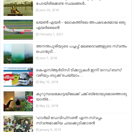
പോയിരിക്കേണ്ട സ്ഥലങ്ങൾ..
June 26, 2018
ലയൺ എയർ – ലോകത്തിലെ അപകടകരമായ ഒരു
എയർലൈൻ
February 1, 2021
അനന്തപുരിയുടെ പച്ചപ്പ്; മലദൈവങ്ങളുടെ സ്വന്തം
പൊന്മുടി…
June 7, 2018
കെഎസ്ആർടിസി ടിക്കറ്റുകൾ ഇനി ‘റെഡ് ബസ്’
വഴിയും ബുക്ക് ചെയ്യാം…
May 10, 2018
കുറുമ്പാലകോട്ടയിലേക്ക് ചങ്ക് ബ്രോയുമൊത്തൊരു
യാത്ര…
May 22, 2018
‘ഹാർലി ഡേവിഡ്‌സൺ’ എന്ന സ്വപ്നം
സ്വന്തമാക്കിയ ചാലക്കുടിക്കാരൻ
January 9, 2019