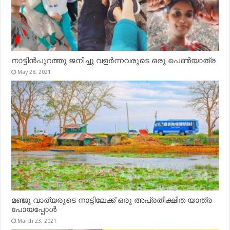
നാട്ടിൻപുറത്തു ജനിച്ചു വളർന്നവരുടെ ഒരു പെൺയാത്ര
May 28, 2021
മഞ്ജു വാര്യരുടെ നാട്ടിലേക്ക് ഒരു അപ്രതീക്ഷിത യാത്ര
പോയപ്പോൾ
March 23, 2021