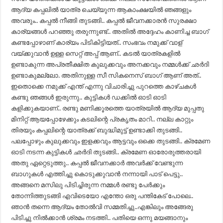
ആദ്യ കപ്പലിൽ യാത്ര ചെയ്യുന്ന ആകാംക്ഷയിൽ ഞങ്ങളും
അവരും.. കപ്പൽ നീങ്ങി തുടങ്ങി.. കപ്പൽ ജീവനക്കാരൻ സുരക്ഷാ
കാര്യങ്ങൾ പറഞ്ഞു തരുന്നുണ്ട്.. അതിൽ അദ്ദേഹം കാണിച്ച ബാഗ്
കണ്ടപ്പോഴാണ് കാര്യം പിടികിട്ടിയത്.. സംഭവം നമുക്ക് വാള്
വയ്ക്കുവാൻ ഉള്ള സെറ്റ് അപ്പ് ആണ്.. കടൽ യാത്രകളിൽ
ഉണ്ടാകുന്ന അപ്രതീക്ഷിത കുലുക്കവും അനക്കവും നമ്മൾക്ക് ഛർദി
ഉണ്ടാകുമല്ലോ. അതിനുള്ള സീ സികനെസ് ബാഗ് ആണ് അത്..
ഇതൊക്കെ നമുക്ക് എന്ത് എന്നു വിചാരിച്ചു പുറത്തെ കാഴ്‍ചകൾ
കണ്ടു ഞങ്ങൾ ഇരുന്നു.. കുട്ടികൾ ഡക്കിൽ ഓടി ഓടി
കളിക്കുകയാണ്.. രണ്ടു മണിക്കൂരത്തെ യാത്രയിൽ ആദ്യ മുപ്പതു
മിനിറ്റ് ആയപ്പോഴേക്കും കടലിന്റെ പ്രകൃതം മാറി.. നല്ല കാറ്റും
തിരയും കപ്പലിന്റെ യാത്രക്ക് ബുദ്ധിമുട്ട് ഉണ്ടാക്കി തുടങ്ങി..
പലപ്പോഴും കുലുക്കവും ഇളക്കവും ആട്ടവും ഒക്കെ തുടങ്ങി.. ക്രമേണ
ഓടി നടന്ന കുട്ടികൾ ഛർദി തുടങ്ങി.. ക്രമേണ ഓരോരുത്തരായി
അതു ഏറ്റെടുത്തു.. കപ്പൽ ജീവനക്കാർ അവർക്ക് വേണ്ടുന്ന
ബാഗുകൾ എത്തിച്ചു കൊടുക്കുവാൻ നന്നായി പാട് പെട്ടു..
അങ്ങനെ മസിലു പിടിച്ചിരുന്ന നമ്മൾ രണ്ടു പേർക്കും
തോന്നിത്തുടങ്ങി എവിടെയോ എന്തോ ഒരു പന്തികേട് പോലെ..
ഞാൻ തന്നെ ആദ്യം തോൽവി സമ്മതിച്ചു..എങ്കിലും അങ്ങേരു
പിടിച്ചു നിൽക്കാൻ ശ്രമം നടത്തി.. പതിയെ ഒന്നു മയങ്ങാനും