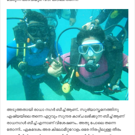
അടുത്തതായി രാധാ നഗർ ബീച്ച് ആണ്.. സൂര്യാസ്തമനത്തിനു
ഏഷ്യയിലെ തന്നെ ഏറ്റവും സുന്ദര കാഴ്ച ലഭിക്കുന്ന ബീച്ച് ആണ്
രാധനഗൾ ബീച്ച് എന്നാണ് വിശേഷണം.. അതു പോലെ തന്നെ
തോന്നി.. ഏകദേശം അര കിലോമീറ്ററോളം ഒരേ നിരപ്പിലുള്ള തീരം