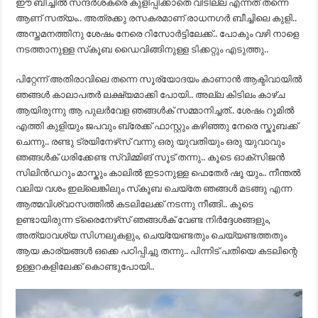
ഈ ബീച്ചിൽ സന്ദർശകരെ കുളിപ്പിക്കാതെ വിടില്ല എന്നത് തന്നെ
ആണ് സത്യം.. അത്രക്കു രസകരമാണ് രാധനഗർ ബീച്ചിലെ കുളി..
അസ്തമനത്തിനു ശേഷം നേരെ റിസോർട്ടിലേക്ക്.. പോകും വഴി നാളെ
നടത്താനുള്ള സ്‌കൂബ ഡൈവിങ്ങിനുള്ള ടിക്കറ്റും എടുത്തു..
പിറ്റേന്ന് അതിരാവിലെ തന്നെ സൂര്യോദയം കാണാൻ ആക്ടിവായിൽ
ഞങ്ങൾ കാലാപതർ ലക്ഷ്യമാക്കി പോയി.. അല്ല കിടിലം കാഴ്ച
ആയിരുന്നു ആ പുലർവേള ഞങ്ങൾക് സമ്മാനിച്ചത്.. ശേഷം റൂമിൽ
എത്തി കുളിയും ജപവും ബ്രേക്ക് ഫാസ്റ്റും കഴിഞ്ഞു നേരെ സ്കൂബക്ക്
ചെന്നു.. രണ്ടു ട്രയിനേഴ്‌സ് വന്നു ഒരു യുവതിയും ഒരു യുവാവും
ഞങ്ങൾക് ധരിക്കേണ്ട സ്വിമ്മിങ് സൂട് തന്നു.. കൂടെ ഓക്സിജൻ
സിലിൻഡറും മാസ്കും കാലിൽ ഇടാനുള്ള ഫെതേർ ഷൂ യും.. നീന്തൽ
വലിയ വശം ഇല്ലെങ്കിലും സ്‌കൂബ ചെയ്തേ ഞങ്ങൾ മടങ്ങു എന്ന
ആത്മവിശ്വാസത്തിൽ കടലിലേക്ക് നടന്നു നീങ്ങി.. കൂടെ
ഉണ്ടായിരുന്ന ട്രൈനേഴ്‌സ് ഞങ്ങൾക് വേണ്ട നിർദ്ദേശങ്ങളും,
അത്യാവശ്യ സിഗ്നലുകളും, ചെയ്യേണ്ടതും ചെയ്യണ്ടത്തതും
ആയ കാര്യങ്ങൾ ഒക്കെ പഠിപ്പിച്ചു തന്നു.. പിന്നിട് പതിയെ കടലിന്റെ
ഉള്ളറകളിലേക്ക് കൊണ്ടുപോയി..