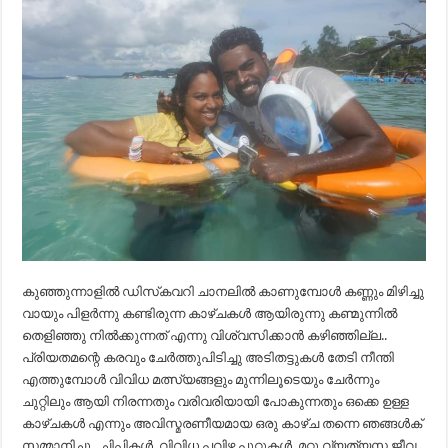
കുഞ്ഞുന്നാളിൽ ഡിസ്‌കവറി ചാനലിൽ കാണുമ്പോൾ കണ്ണും മിഴിച്ചു
വായും പിളർന്നു കണ്ടിരുന്ന കാഴ്ചകൾ ആയിരുന്നു കണ്മുന്നിൽ
തെളിഞ്ഞു നിൽക്കുന്നത് എന്നു വിശ്വസിക്കാൻ കഴിഞ്ഞില്ല..
പ്രിയതമന്റെ കരവും ചേർത്തുപിടിച്ചു അടിതട്ടുകൾ തേടി നീന്തി
എത്തുമ്പോൾ വിവിധ മത്സ്യങ്ങളും മുന്നിലൂടെയും ചേർന്നും
ചുറ്റിലും ആയി നിരന്നതും വരിവരിയായി പോകുന്നതും ഒക്കെ ഉള്ള
കാഴ്ചകൾ എന്നും അവിസ്മരണീയമായ ഒരു കാഴ്ച തന്നെ ഞങ്ങൾക്
സമ്മാനിച്ചു.. ചിപ്പികൾ, വിവിധ പവിഴ പുറ്റുകൾ, മറ്റു വ്യത്യസ്ത ജീവ