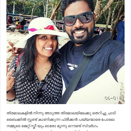
തിരമാലകളിൽ നിന്നു അടുത്ത തിരമാലയിലേക്കു തെറിച്ചു ചാടി
ബൈക്കിൽ സ്റ്റണ്ട് കാണിക്കുന്ന ഫ്രീക്കൻ പയ്യന്മാരെ പോലെ
നമ്മുടെ ജെറ്റ് സ്കീ യും ഓരോ മൂന്നു റൌണ്ട് സ്വർഗം