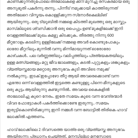
കാണിക്കുന്നതുപോലെ തിരമാലകളെ കീറി മുറിച്ചു രസകരമായ ഒരു
അനുഭൂതി പകർന്നു തന്നു.. പിന്നീട് നമുക്കായി കാത്തിരുന്നത്
അതിലേറെ വിസ്മയം കൊള്ളിക്കുന്ന സ്‌നോർകെല്ലിങ്
ആയിരുന്നു.. ഒരു ട്യൂബിൽ നമ്മളെ കിടത്തി മുഖത്തു ഒരു മാസ്കും
മാസ്‌കിലൂടെ ശ്വസിക്കാൻ ഒരു പൈപ്പും ഉണ്ട് മുകളിലേക്ക് ഇനി
വെള്ളത്തിലേക്ക് മുഖം കമഴ്ന്നു കിടക്കുക.. തീരത്തു നിന്നു 600
മീറ്ററോളം കടലിനു ഉള്ളിലേക്ക് നമ്മളെ അവർ കൊണ്ടുപോകും
ഓരോ മീറ്ററിലും മുന്നിൽ വന്നു മിന്നിമായുന്നത് ഓരോരോ
കാഴ്ചകൾ.. പല വർണ്ണത്തിലും വലിപ്പത്തിലും പ്രത്യേകതയിലും
ഉള്ള മത്സ്യങ്ങളും മറ്റു ജീവ ജാലങ്ങളും, കടൽ പുറ്റുകളും ശങ്കുകളും
വ്യത്യസ്തമായ മറ്റൊരു അനുഭവം കൂടി അവിടെ നമുക്ക്
നൽകുന്നു.. ഇടക് ഇപ്പോഴോ തീറ്റ ആയി അവരെക്കൊണ്ട് വന്ന
എന്തോ ഒന്ന് വെള്ളത്തിൽ ഇട്ടത്തെ കണ്ടുള്ളൂ പിന്നെ മീനുകളുടെ
ഒരു കൂട്ടം ആയിരുന്നു കണ്മുന്നിൽ.. അവയെ കൈകളിൽ
താലോലിച്ചു കുറെ നേരം.. ഇതേ സമയം കൂടെ വന്ന വേന്ദ്രന്മാർ
വിവദ ഫോട്ടോകൾ പകർത്തിക്കൊണ്ടേ ഇരുന്നു.. സമയം
ഇരുട്ടികൊണ്ടിരിക്കുന്നു ഇനി നമ്മൾ വന്ന ബോട്ടിൽ തിരികെ ഹാവ്
ലോക്കിൽ എത്തണം.
ഹാവ് ലോക്കിലെ 2 ദിവസത്തെ യാത്ര ഒരു വ്യത്യസ്ത അനുഭവം
ആയിരുന്നു പ്രധാനം ചെയ്തത്.. മനസ്സില്ലാ മനസോടെ