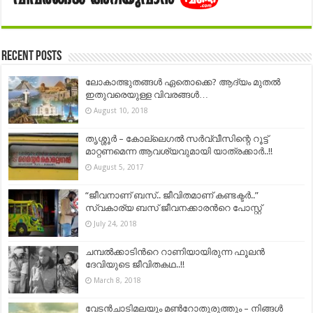
Recent Posts
ലോകാത്ഭുതങ്ങൾ ഏതൊക്കെ? ആദ്യം മുതൽ
ഇതുവരെയുള്ള വിവരങ്ങൾ…
August 10, 2018
തൃശ്ശൂർ – കോല്ലെഗൽ സർവ്വീസിന്റെ റൂട്ട്
മാറ്റണമെന്ന ആവശ്യവുമായി യാത്രക്കാർ..!!
August 5, 2017
“ജീവനാണ് ബസ്.. ജീവിതമാണ് കണ്ടക്ടർ..”
സ്വകാര്യ ബസ് ജീവനക്കാരന്‍റെ പോസ്റ്റ്
July 24, 2018
ചമ്പൽക്കാടിന്‍റെ റാണിയായിരുന്ന ഫൂലൻ
ദേവിയുടെ ജീവിതകഥ..!!
March 8, 2018
വേടൻചാടിമലയും മൺറോതുരുത്തും – നിങ്ങൾ