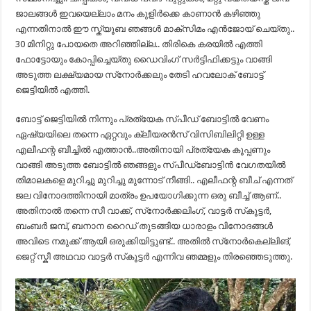
ജാലങ്ങൾ ഇവയെല്ലാം മനം കുളിർക്കെ കാണാൻ കഴിഞ്ഞു
എന്നതിനാൽ ഈ സ്ക്യൂബ ഞങ്ങൾ മാക്സിമം എൻജോയ് ചെയ്തു..
30 മിനിറ്റു പോയതെ അറിഞ്ഞില്ല.. തിരികെ കരയിൽ എത്തി
ഫോട്ടോയും കോപ്പിച്ചെയ്തു ഡൈവിംഗ് സർട്ടിഫിക്കട്ടും വാങ്ങി
അടുത്ത ലക്ഷ്യമായ സ്‌നോർക്കലും തേടി ഹവലോക് ബോട്ട്
ജെട്ടിയിൽ എത്തി.
ബോട്ട് ജെട്ടിയിൽ നിന്നും പ്രത്യേക സ്പീഡ് ബോട്ടിൽ വേണം
ഏഷ്യയിലെ തന്നെ ഏറ്റവും ക്ലീയരൻസ് വിസിബിലിറ്റി ഉള്ള
എലീഫന്റ ബീച്ചിൽ എത്താൻ..അതിനായി പ്രത്യേക കൂപ്പണും
വാങ്ങി അടുത്ത ബോട്ടിൽ ഞങ്ങളും സ്പീഡ്‌ബോട്ടിൻ വേഗതയിൽ
തിമാലകളെ മുറിച്ചു മുറിച്ചു മുന്നോട് നീങ്ങി.. എലീഫന്റ ബീച് എന്നത്
ജല വിനോദത്തിനായി മാത്രം ഉപയോഗിക്കുന്ന ഒരു ബീച്ച് ആണ്..
അതിനാൽ തന്നെ സീ വാക്ക്, സ്‌നോർക്കലിംഗ്, വാട്ടർ സ്‌കൂട്ടർ,
ബംബർ ജമ്പ്, ബനാന റൈഡ് തുടങ്ങിയ ധാരാളം വിനോദങ്ങൾ
അവിടെ നമുക്ക് ആയി ഒരുക്കിയിട്ടുണ്ട്.. അതിൽ സ്‌നോർകെല്ലിങ്,
ജെറ്റ് സ്കീ അഥവാ വാട്ടർ സ്‌കൂട്ടർ എന്നിവ ഞമ്മളും തിരഞ്ഞെടുത്തു.