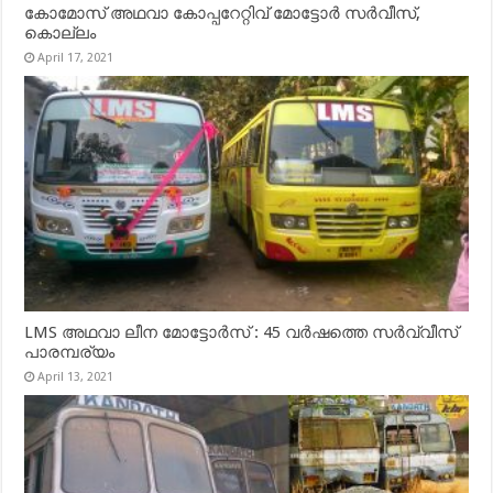
കോമോസ് അഥവാ കോപ്പറേറ്റിവ് മോട്ടോര്‍ സര്‍വീസ്,
കൊല്ലം
April 17, 2021
LMS അഥവാ ലീന മോട്ടോർസ് : 45 വർഷത്തെ സർവ്വീസ്
പാരമ്പര്യം
April 13, 2021