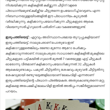
നിശ്ചയിക്കുന്ന കളികളിൽ കമിഴ്ത്തുന്ന ചീട്ടിന് വളരെ
പ്രാധാന്യമുണ്ട്.കമിഴ്ത്തിയ ചീട്ടുതന്നെ ഉപയോഗിച്ച് വെട്ടണം എന്ന
നിബന്ധനയുള്ളയിടങ്ങളിൽ ഈ പ്രാധാന്യം കൂടുതൽ
വർദ്ധിക്കുന്നു. കളിക്കാനുപയോഗിക്കുന്ന ചീട്ടുകളുടെ ആകെ
വിലയനുസരിച്ച് ഗുലാൻ പരിശിന് പല വകഭേദങ്ങളുണ്ട്.
ഇരുപത്തിയെട്ട് :
ഏറ്റവും അടിസ്ഥാനപരമായ തുറുപ്പുകളിയാണ്
ഇരുപത്തിയെട്ട്. നാലുപേരാണ് പൊതുവേ ഇത്
കളിക്കാറുള്ളതെങ്കിലും രണ്ടോ മൂന്നോ ആറോ പേർക്കും
കളിക്കാവുന്നതാണ്. നാലുപേരുടെ സാധാരണ കളികളിൽ മുകളിലെ
ചീട്ടുകളുടെ പട്ടികയിൽ ഗുലാൻ മുതൽ 7 വരെയുള്ള എട്ട് ചീട്ടുകൾ
ഓരോന്നു വീതമാണ് കളിക്കാനുപയോഗിക്കുന്നത്. 32 ചീട്ടുകൾ
ആകെയുണ്ടാകും. പകുതി ചീട്ടിട്ടതിനു ശേഷവും മുഴുവൻ ചീട്ടിട്ടതിനു
ശേഷവുമായി രണ്ടുഘട്ടങ്ങളിലായാണ് ലേലംവിളി എന്നതാണ്
ഇരുപത്തിയെട്ടിന്റെ പ്രധാന പ്രത്യേകത. അതുകൊണ്ടുതന്നെ മറ്റു
കളികളെ അപേക്ഷിച്ച് ലേലംവിളി ഇതിൽ അൽപ്പം സങ്കീർണ്ണമാണെന്ന്
പറയാം.