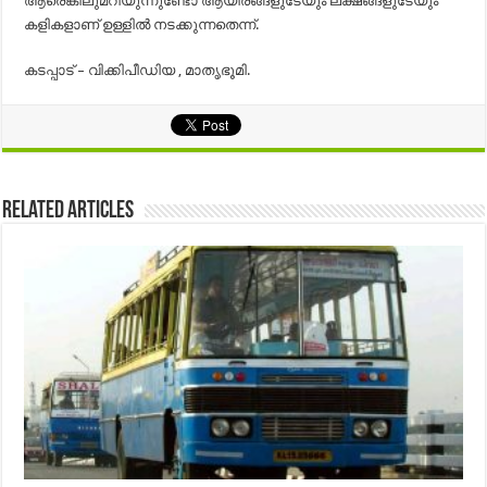
ആരെങ്കിലുമറിയുന്നുണ്ടോ ആയിരങ്ങളുടേയും ലക്ഷങ്ങളുടേയും
കളികളാണ് ഉള്ളില്‍ നടക്കുന്നതെന്ന്.
കടപ്പാട് – വിക്കിപീഡിയ , മാതൃഭൂമി.
Related Articles