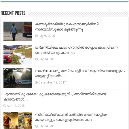
Recent Posts
കണ്ടക്ടര്‍മാരില്ല; കെഎസ്ആര്‍ടിസി
സര്‍വ്വീസുകള്‍ മുടങ്ങുന്നു
July 9, 2016
ജർമനിയിലെ ഫാം ഹൗസിൽ രാപ്പാർക്കാം പിന്നെ,
ബെൽജിയവും കാണാം
July 14, 2018
സൺ‌ഡേ ഒരു ‘അടിപൊളി ഡേ’ ആക്കിയ ഞങ്ങളുടെ
ബുള്ളറ്റ് യാത്ര….
December 12, 2017
എന്താണ് കുംഭമേള? കുംഭമേളയെക്കുറിച്ച് അറിഞ്ഞിരിക്കേണ്ട
കാര്യങ്ങള്‍…
April 4, 2018
സിനിമയ്ക്ക് വേണ്ടി ചരിത്രം തന്നെ മാറ്റിയ
കായംകുളം കൊച്ചുണ്ണിയുടെ കഥ
July 24, 2018