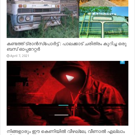
കണ്ടത്ത് ട്രാൻസ്‌പോർട്ട് : പാലക്കാട് ചരിത്രം കുറിച്ച ഒരു
ബസ് ഓപ്പറേറ്റർ
April 7, 2021
നിങ്ങളാരും ഈ കെണിയിൽ വീഴല്ലേ, വീണാൽ എല്ലാം