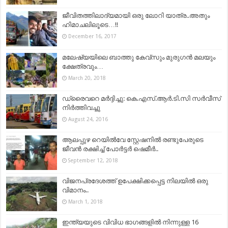
ജീവിതത്തിലാദ്യമായി ഒരു ലോറി യാത്ര..അതും
ഹിമാചലിലൂടെ…!!
December 16, 2017
മലേഷ്യയിലെ ബാത്തു കേവ്‌സും മുരുഗൻ മലയും
ക്ഷേത്രവും…
March 20, 2018
ഡ്രൈവറെ മര്‍ദ്ദിച്ചു: കെ.എസ്‌.ആര്‍.ടി.സി സര്‍വീസ്‌
നിര്‍ത്തിവച്ചു
August 24, 2016
ആലപ്പുഴ റെയില്‍വേ സ്റ്റേഷനില്‍ രണ്ടുപേരുടെ
ജീവന്‍ രക്ഷിച്ച് പോര്‍ട്ടര്‍ ഷെമീർ..
September 12, 2018
വിജനപ്രദേശത്ത് ഉപേക്ഷിക്കപ്പെട്ട നിലയില്‍ ഒരു
വിമാനം..
March 1, 2018
ഇന്ത്യയുടെ വിവിധ ഭാഗങ്ങളിൽ നിന്നുള്ള 16