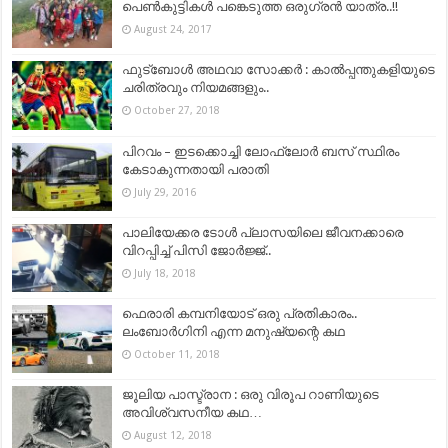
പെൺകുട്ടികൾ പങ്കെടുത്ത ഒരുഗ്രന്‍ യാത്ര..!!
August 24, 2017
ഫുട്‍ബോൾ അഥവാ സോക്കർ : കാൽപ്പന്തുകളിയുടെ
ചരിത്രവും നിയമങ്ങളും..
October 27, 2018
പിറവം – ഇടക്കൊച്ചി ലോഫ്ലോര്‍ ബസ് സ്ഥിരം
കേടാകുന്നതായി പരാതി
July 29, 2016
പാലിയേക്കര ടോള്‍ പ്ലാസയിലെ ജീവനക്കാരെ
വിറപ്പിച്ച് പിസി ജോര്‍ജ്ജ്..
July 18, 2018
ഫെരാരി കമ്പനിയോട് ഒരു പ്രതികാരം..
ലംബോർഗിനി എന്ന മനുഷ്യന്റെ കഥ
October 11, 2018
ജൂലിയ പാസ്ട്രാന : ഒരു വിരൂപ റാണിയുടെ
അവിശ്വസനീയ കഥ…
August 12, 2018