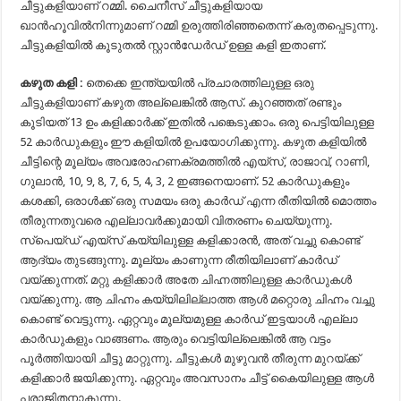
ചീട്ടുകളിയാണ് റമ്മി. ചൈനീസ് ചീട്ടുകളിയായ
ഖാൻഹൂവിൽനിന്നുമാണ് റമ്മി ഉരുത്തിരിഞ്ഞതെന്ന് കരുതപ്പെടുന്നു.
ചീട്ടുകളിയിൽ കൂടുതൽ സ്റ്റാൻഡേർഡ് ഉള്ള കളി ഇതാണ്.
കഴുത കളി :
തെക്കെ ഇന്ത്യയിൽ പ്രചാരത്തിലുള്ള ഒരു
ചീട്ടുകളിയാണ് കഴുത അല്ലെങ്കിൽ ആസ്. കുറഞ്ഞത് രണ്ടും
കൂടിയത് 13 ഉം കളിക്കാർക്ക് ഇതിൽ പങ്കെടുക്കാം. ഒരു പെട്ടിയിലുള്ള
52 കാർഡുകളും ഈ കളിയിൽ ഉപയോഗിക്കുന്നു. കഴുത കളിയിൽ
ചീട്ടിന്റെ മൂല്യം അവരോഹണക്രമത്തിൽ എയ്സ്, രാജാവ്, റാണി,
ഗുലാൻ, 10, 9, 8, 7, 6, 5, 4, 3, 2 ഇങ്ങനെയാണ്. 52 കാർഡുകളും
കശക്കി, ഒരാൾക്ക് ഒരു സമയം ഒരു കാർഡ് എന്ന രീതിയിൽ മൊത്തം
തീരുന്നതുവരെ എല്ലാവർക്കുമായി വിതരണം ചെയ്യുന്നു.
സ്പെയ്ഡ് എയ്സ് കയ്യിലുള്ള കളിക്കാരൻ, അത് വച്ചു കൊണ്ട്
ആദ്യം തുടങ്ങുന്നു. മൂല്യം കാണുന്ന രീതിയിലാണ് കാർഡ്
വയ്ക്കുന്നത്. മറ്റു കളിക്കാർ അതേ ചിഹ്നത്തിലുള്ള കാർഡുകൾ
വയ്ക്കുന്നു. ആ ചിഹ്നം കയ്യിലില്ലാത്ത ആൾ മറ്റൊരു ചിഹ്നം വച്ചു
കൊണ്ട് വെട്ടുന്നു. ഏറ്റവും മൂല്യമുള്ള കാർഡ് ഇട്ടയാൾ എല്ലാ
കാർഡുകളും വാങ്ങണം. ആരും വെട്ടിയില്ലെങ്കിൽ ആ വട്ടം
പൂർത്തിയായി ചീട്ടു മാറ്റുന്നു. ചീട്ടുകൾ മുഴുവൻ തീരുന്ന മുറയ്ക്ക്
കളിക്കാർ ജയിക്കുന്നു. ഏറ്റവും അവസാനം ചീട്ട് കൈയിലുള്ള ആൾ
പരാജിതനാകുന്നു.