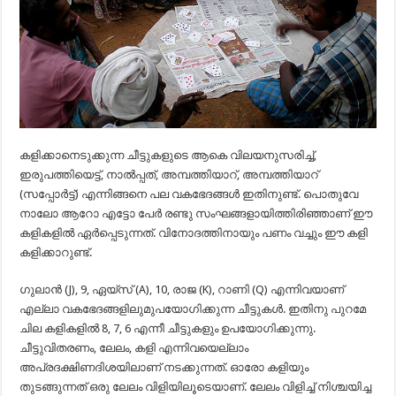
കളിക്കാനെടുക്കുന്ന ചീട്ടുകളുടെ ആകെ വിലയനുസരിച്ച്,
ഇരുപത്തിയെട്ട്, നാൽപ്പത്, അമ്പത്തിയാറ്, അമ്പത്തിയാറ്
(സപ്പോർട്ട്) എന്നിങ്ങനെ പല വകഭേദങ്ങൾ ഇതിനുണ്ട്. പൊതുവേ
നാലോ ആറോ എട്ടോ പേർ രണ്ടു സംഘങ്ങളായിത്തിരിഞ്ഞാണ് ഈ
കളികളിൽ ഏർപ്പെടുന്നത്. വിനോദത്തിനായും പണം വച്ചും ഈ കളി
കളിക്കാറുണ്ട്.
ഗുലാൻ (J), 9, ഏയ്സ് (A), 10, രാജ (K), റാണി (Q) എന്നിവയാണ്
എല്ലാ വകഭേദങ്ങളിലുമുപയോഗിക്കുന്ന ചീട്ടുകൾ. ഇതിനു പുറമേ‌
ചില കളികളിൽ 8, 7, 6 എന്നീ ചീട്ടുകളും ഉപയോഗിക്കുന്നു.
ചീട്ടുവിതരണം, ലേലം, കളി എന്നിവയെല്ലാം
അപ്രദക്ഷിണദിശയിലാണ് നടക്കുന്നത്. ഓരോ കളിയും
തുടങ്ങുന്നത് ഒരു ലേലം വിളിയിലൂടെയാണ്. ലേലം വിളിച്ച് നിശ്ചയിച്ച