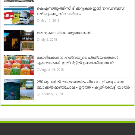
കെഎസ്ആർടിസി ടിക്കറ്റുകൾ ഇനി ‘റെഡ് ബസ്’
വഴിയും ബുക്ക് ചെയ്യാം…
May 10, 2018
അഗുംബെയിലെ ആത്മാക്കൾ…
July 5, 2018
കോഴിക്കോടൻ ഹൽവയുടെ പ്രത്യേകതകൾ
എന്തൊക്കെ? ഇത് വീട്ടിൽ ഉണ്ടാക്കിയാലോ?
August 14, 2018
250 രൂപയിൽ താഴെ മാത്രം ചിലവാക്കി ഒരു പക്കാ
ലോക്കൽ മാഞ്ചോല – ഊത്ത് – കുതിരവെട്ടി യാത്ര
February 12, 2019