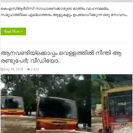
കെഎസ്ആര്‍ടിസി സാധാരണക്കാരുടെ മാത്രം വാഹനമല്ല.
സമൂഹത്തിലെ എല്ലാത്തരം ആളുകളും ഉപയോഗിക്കുന്ന ഒരു സേവനം..
…
Read More »
ആനവണ്ടിയ്ക്കൊപ്പം വെള്ളത്തില്‍ നീന്തി ആ
രണ്ടുപേര്‍; വീഡിയോ..
July 18, 2018
2,632