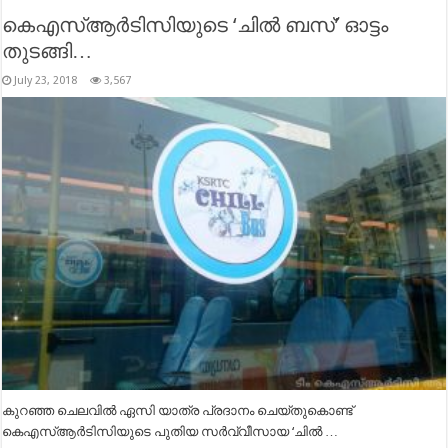
കെഎസ്ആര്‍ടിസിയുടെ ‘ചില്‍ ബസ്’ ഓട്ടം
തുടങ്ങി…
July 23, 2018
3,567
കുറഞ്ഞ ചെലവില്‍ ഏസി യാത്ര പ്രദാനം ചെയ്തുകൊണ്ട്
കെഎസ്ആര്‍ടിസിയുടെ പുതിയ സര്‍വ്വീസായ ‘ചില്‍ …