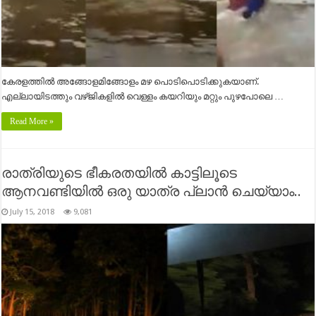
കേരളത്തില്‍ അങ്ങോളമിങ്ങോളം മഴ പൊടിപൊടിക്കുകയാണ്.
എല്ലായിടത്തും വഴ്ജികളില്‍ വെള്ളം കയറിയും മറ്റും പുഴപോലെ …
Read More »
രാത്രിയുടെ ഭീകരതയിൽ കാട്ടിലൂടെ
ആനവണ്ടിയിൽ ഒരു യാത്ര പ്ലാൻ ചെയ്യാം..
July 15, 2018
9,081