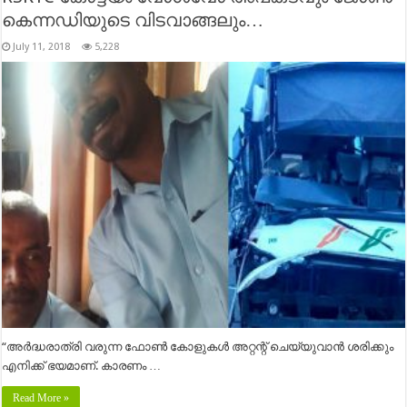
കെന്നഡിയുടെ വിടവാങ്ങലും…
July 11, 2018
5,228
“അർദ്ധരാത്രി വരുന്ന ഫോൺ കോളുകൾ അറ്റന്റ് ചെയ്യുവാൻ ശരിക്കും
എനിക്ക് ഭയമാണ്. കാരണം …
Read More »