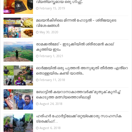
വ്യത്യസ്തമായ ഒരു ഗിഫ്റ്റ്..
February 15, 2019
മലയൻകീഴിലെ മിന്നൽ ഹോട്ടൽ – ശ്രീജയുടെ
വിശേഷങ്ങൾ
May 30, 2020
രാമക്കല്‍മേട് – ഇടുക്കിയിൽ ശ്രീരാമന്‍ കാല്
കുത്തിയ ഇടം
February 1, 2021
ഓർമ്മയിൽ ഒരു പുത്തൻ അനുഭൂതി തീർത്ത എൻ്റെ
തൊള്ളയിരം കണ്ടി യാത്ര..
February 11, 2018
ബോട്ടില്‍ കയറാനാകാത്തവര്‍ക്ക് മുതുക് കുനിച്ച്
കൊടുത്ത മത്സ്യത്തൊഴിലാളി
August 24, 2018
ഹരിഹർ ഫോർട്ടിലേക്ക് ഒറ്റയ്ക്കൊരു സാഹസിക
ട്രെക്കിംഗ്…
August 6, 2018