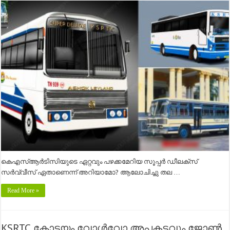
കെഎസ്ആർടിസിയുടെ ഏറ്റവും പഴക്കമേറിയ സൂപ്പർ ഡീലക്സ്
സർവ്വീസ് ഏതാണെന്ന് അറിയാമോ? ആലോചിച്ചു തല …
Read More »
KSRTC കോട്ടയം വോൾവോ അപകടവും ജോൺ