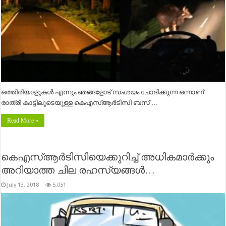
ഒത്തിരിയാളുകൾ എന്നും ഞങ്ങളോട് സംശയം ചോദിക്കുന്ന ഒന്നാണ്
രാത്രി കാട്ടിലൂടെയുള്ള കെഎസ്ആർടിസി ബസ് …
Read More »
കെഎസ്ആർടിസിയെക്കുറിച്ച് അധികമാർക്കും
അറിയാത്ത ചില രഹസ്യങ്ങൾ…
July 13, 2018
5,051