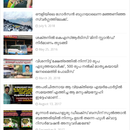
ഔളിയിലെ ഗോർസൻ ബുഗയാലെന്ന മഞ്ഞണിഞ്ഞ
സ്വർഗ്ഗത്തിലേക്ക്..
July 9, 2018
ശക്തനില്‍ കെഎസ്ആര്‍ടിസി ‘മിനി സ്റ്റാന്‍ഡ്’
നിര്‍മാണം തുടങ്ങി
May 25, 2016
വിശന്നിട്ട് ക്ഷേത്രത്തിൽ നിന്ന് 20 രൂപ
എടുത്തയാൾക്ക് , 500 രൂപ നൽകി മാതൃകയായി
ജനമൈത്രി പോലീസ്
March 20, 2018
അപരിചിതനായ ആ വ്യക്തിയെ എയർപോർട്ടിൽ
സമയത്ത്‌ എത്തിച്ച ആ മനുഷ്യസ്നേഹി
ഇദ്ദേഹമാണ്…
August 13, 2017
മൂന്നാർ ബെംഗളൂരു ഡീലക്‌സ് ബസിന് സുൽത്താൻ
ബത്തേരിയില്‍ നിന്നും ഉടൻ തന്നെ ഫുൾ ക്വാട്ട
റിസർവേഷൻ അനുവദിക്കണ്ടേ?
December 9, 2017