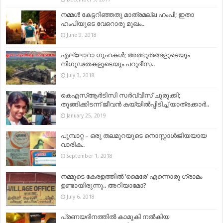
നമ്മൾ കേട്ടറിഞ്ഞതു മാത്രമല്ല ഹംപി; ഇതാ
ഹംപിയുടെ വേറൊരു മുഖം..
June 9, 2018
എല്ലോറാ ഗുഹകൾ; അത്ഭുതങ്ങളുടെയും
നിഗൂഢതകളുടെയും പറുദീസ..
July 3, 2018
കെഎസ്ആർടിസി സർവ്വീസ് ചുരുക്കി;
തൂങ്ങിക്കിടന്ന് ജീവൻ കയ്യിൽപ്പിടിച്ച് യാത്രക്കാർ..
January 25, 2019
പൂമ്പാറ്റ – ഒരു തലമുറയുടെ നൊസ്റ്റാള്‍ജിയയായ
വാരിക..
September 1, 2018
നമ്മുടെ കേരളത്തിൽ ‘മൈരേ’ എന്നൊരു ഗ്രാമം
ഉണ്ടായിരുന്നു.. അറിയാമോ?
July 6, 2018
പ്രണയദിനത്തിൽ കാമുകി നൽകിയ