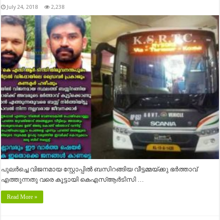
July 24, 2018
2,238
പുലർച്ചെ വിജനമായ സ്റ്റോപ്പിൽ ബസിറങ്ങിയ വീട്ടമ്മയ്ക്കു ഭർത്താവ്
എത്തുന്നതു വരെ കൂട്ടായി കെഎസ്ആർടിസി …
Read More »