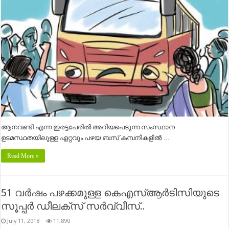
ആനവണ്ടി എന്ന ഇരട്ടപേരിൽ അറിയപെടുന്ന സംസ്ഥാന
ഉടമസ്ഥതയിലുള്ള ഏറ്റവും പഴയ ബസ് കമ്പനികളിൽ …
Read More »
51 വർഷം പഴക്കമുള്ള കെഎസ്ആർടിസിയുടെ
സൂപ്പർ ഡീലക്സ് സർവ്വീസ്..
July 11, 2018
11,890