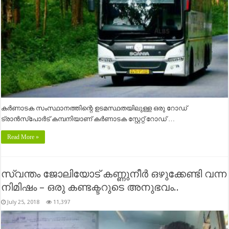
കർണാടക സംസ്ഥാനത്തിന്റെ ഉടമസ്ഥതയിലുള്ള ഒരു റോഡ്
ട്രാൻസ്പോർട് കമ്പനിയാണ് കർണാടക സ്റ്റേറ്റ് റോഡ് …
Read More »
സ്വന്തം ജോലിയോട് കണ്ണുനീർ ഒഴുക്കേണ്ടി വന്ന
നിമിഷം – ഒരു കണ്ടക്ടറുടെ അനുഭവം..
July 25, 2018
11,397