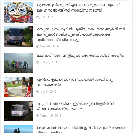
കുഴഞ്ഞുവീണു മരിച്ചയാളുടെ മൃതദേഹവുമായി
കെഎസ്ആർടിസി സർവീസ് നടത്തി
July 11, 2016
കട്ടപ്പന-കമ്പം റൂട്ടിൽ പുതിയ കെ.എസ്.ആർ.ടി.സി
ബസുകൾ ഓടിത്തുടങ്ങി; യാത്രക്കാരുടെ
ദുരിതത്തിന് പരിസമാപ്തി
May 29, 2016
മലബാറിന്‍റെ മണ്ണിലൂടെ ഒരു അഡാറ് മഴ യാത്ര…
July 23, 2018
എൻ്റെ ഉമ്മയുടെ സന്തോഷത്തിനായി ഒരു
വിദേശയാത്ര…
July 8, 2018
സു: ബത്തേരിയിലെ ഈ കെഎസ്ആര്‍ടിസി
ജീവനക്കാരാണ് താരങ്ങള്‍…
March 19, 2018
കോടമഞ്ഞിൽ പൊതിഞ്ഞ ഇലവീഴാപൂഞ്ചിറയുടെ
നിശബ്ദതയിൽ…