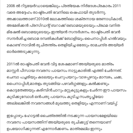
2008 ൽ റിട്ടയേർഡായെങ്കിലും പ്രത്യേക നിർദേശപ്രകാരം 2011
വരെ അദ്ദേഹം രാഷ്ട്രപതി ഭവനിലെ ഷെഫായി തുടർന്നു.
അക്കാലത്താണ് 2010ൽ ലോകത്തിലെ ശക്തനായ ഭരണാധികാരി,
അമേരിക്കൻ പ്രസിഡന്റ് ബറാക്ക് ഒബാമയുടെയും പ്രഥമ വനിത
മിഷേൽ ഒബാമയുടെയും ഇന്ത്യൻ സന്ദർശനം. രാഷ്ട്രപതി ഭവൻ
സന്ദർശിച്ച ഒബാമ ദമ്പതികൾക്ക് ബോളിയും പൈനാപ്പിൾ ഹൽവയും
കൊണ്ട് നാവിൽ രുചിതന്ത്രം തെളിയിച്ച ഒരേടും രാമചന്ദ്ര അയ്യർ
ഓർത്തെടുക്കുന്നു.
2011ൽ രാഷ്ട്രപതി ഭവൻ വിട്ട ശേഷമാണ് അയ്യരുടെ മാത്രം
മാസ്റ്റർ പീസായ നവരസ പായസം നാട്ടുകാരിൽ എത്തി ചേർന്നത്.
ചെമ്പാ പച്ചരിയും കടലയും ചെറുപയറും വാഴപ്പഴവും മാമ്പഴം, ചക്ക,
പൈനാപ്പിൾ,മാതളം തുടങ്ങിയ പഴവർഗ്ഗങ്ങളും കൽക്കണ്ടും
കൊട്ടതേങ്ങയും കരിമ്പിൻചാറും മറ്റുകൂട്ടുകളും ചേർന്ന ഈ പായസം
കുടിക്കുമ്പോൾ ഒൻപതു പായസം കുടിച്ച സംതൃപ്തിയോ
അല്ലെങ്കിൽ നവരസങ്ങൾ മുഖത്തു തെളിയും എന്നാണ് വയ്പ്പ്.
ഇപ്പോഴും ഹോട്ടൽ ചൈത്രത്തിൽ നടക്കുന്ന പായസമേളയിലെ
നവരസ പായസത്തിന് അയ്യരുടെ രുചിക്കൂട്ട് തന്നെയാണ്
ഉപയോഗിക്കുന്നത് എന്നോർക്കണം. മാത്രമല്ല ഇന്നും