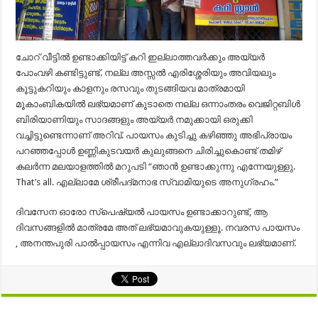
ചോറ് വീട്ടിൽ ഉണ്ടാക്കിയിട്ട് കറി ഇല്ലാത്തവർക്കും അയ്യർ
പോംവഴി കണ്ടിട്ടുണ്ട്. നല്ല അസ്സൽ എരിശ്ശേരിയും അവിയലും
കൂട്ടുകറിയും കാളനും രസവും തുടങ്ങിയവ മാത്രമായി
മൂകാംബികയിൽ ലഭ്യമാണ് കൂടാതെ നല്ല ഒന്നാംതരം വെജിറ്റബിൾ
ബിരിയാണിയും സാദങ്ങളും അയ്യർ നമുക്കായി ഒരുക്കി
വച്ചിട്ടുണ്ടെന്നാണ് അറിവ്. പായസം കുടിച്ചു കഴിഞ്ഞു അഭിപ്രായം
പറഞ്ഞപ്പോൾ ഉണ്ണികുടവയർ കുലുങ്ങനെ ചിരിച്ചുകൊണ്ട് തമിഴ്
കലർന്ന മലയാളത്തിൽ മറുപടി “ഞാൻ ഉണ്ടാക്കുന്നു എന്നേയുള്ളു.
That’s all. എല്ലാമേ ശ്രീപദ്മനാഭ സ്വാമിയുടെ അനുഗ്രഹം.”
ദിവസേന ഓരോ സ്‌പെഷ്യൽ പായസം ഉണ്ടാക്കാറുണ്ട്, ആ
ദിവസങ്ങളിൽ മാത്രമേ അത്‌ ലഭ്യമാവുകയുള്ളൂ. നവരസ പായസം
, അനന്തപുരി പാൽപ്പായസം എന്നിവ എല്ലാദിവസവും ലഭ്യമാണ്.