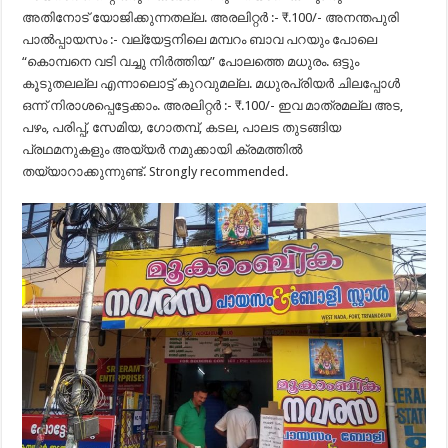
അതിനോട് യോജിക്കുന്നതല്ല. അരലിറ്റർ :- ₹.100/- അനന്തപുരി
പാൽപ്പായസം :- വല്യേട്ടനിലെ മമ്പറം ബാവ പറയും പോലെ
“കൊമ്പനെ വടി വച്ചു നിർത്തിയ” പോലത്തെ മധുരം. ഒട്ടും
കൂടുതലല്ല എന്നാലൊട്ട് കുറവുമല്ല. മധുരപ്രിയർ ചിലപ്പോൾ
ഒന്ന്‌ നിരാശപ്പെട്ടേക്കാം. അരലിറ്റർ :- ₹.100/- ഇവ മാത്രമല്ല അട,
പഴം, പരിപ്പ്, സേമിയ, ഗോതമ്പ്, കടല, പാലട തുടങ്ങിയ
പ്രഥമനുകളും അയ്യർ നമുക്കായി ക്രമത്തിൽ
തയ്യാറാക്കുന്നുണ്ട്. Strongly recommended.