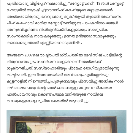
പുതിയൊരു വിളിപ്പേര് സമ്മാനിച്ചു. “മസ്കോട്ട് മണി”. 1976ൽ മസ്കോട്ട്
ഹോട്ടലിൽ ആരംഭിച്ച ‘ഈവനിംഗ് കഫേ’യുടെ തുടക്കക്കാരൻ
അയ്യരായിരുന്നു. വെറുമൊരു കുക്ക് ആയി തുടങ്ങി അവസാനം
ചീഫ് ഷെഫായി മാറിയ മസ്കോട്ട് മണിയുടെ പാചകവിശേഷങ്ങൾ
അനുഭവിച്ചറിഞ്ഞ വിശിഷ്ടവ്യക്തികളുടെയും സാമൂഹിക-
സാംസ്‌കാരിക നായകരുടെയും ഉന്നത ഉദ്യോഗസ്ഥരുടെയും
കണക്കെടുത്താൽ എണ്ണിയാലൊടുങ്ങില്ല.
അങ്ങനെ 2007ലെ രാഷ്ട്രപതി ശ്രീ.പ്രതിഭാ ദേവിസിങ് പാട്ടീലിന്റെ
തിരുവനന്തപുരം സന്ദർശന വേളയിലാണ് അയ്യർക്ക്
ശുക്രനടിച്ചത്. സസ്യാഹാരിയും പ്രമേഹ രോഗിയുമായിരുന്നു
രാഷ്ട്രപതി. ഇതറിഞ്ഞ അയ്യർ അവിയലും എരിശ്ശേരിയും
കുട്ടനാട്ടിൽ നിന്നെത്തിച്ച പുതുനെല്ലും പ്രസവിച്ചു അധികം നാൾ
കഴിയാത്ത പശുവിന്റെ പാൽ കൊണ്ടുള്ള മധുരം ചേർക്കാത്ത
പാൽപായസവും കൊണ്ട് പ്രഥമ വനിതയുടെ നാവിലെ
രസമുകുളങ്ങളെ രുചിലോകത്തിൽ ആറാടിച്ചു.