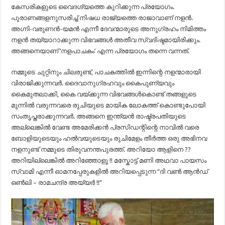
കേസരികളുടെ വൈദഗ്ദ്യത്തെ കുറിക്കുന്ന പ്രയോഗം.
പുരാണങ്ങളനുസരിച്ച് നിഷധ രാജ്യത്തെ രാജാവാണ് നളൻ.
അഗ്നി-വരുണൻ-യമൻ എന്നീ ദേവന്മാരുടെ അനുഗ്രഹം നിമിത്തം
നളൻ തയ്യാറാക്കുന്ന വിഭവങ്ങൾ അതീവ സ്വദിഷ്ടമായിരിക്കും.
അങ്ങനെയാണ് ‘നളപാചകം’ എന്ന പ്രയോഗം തന്നെ വന്നത്.
നമ്മുടെ ചുറ്റിനും ചിലരുണ്ട്, പാചകത്തിൽ ഇന്നിന്റെ നളന്മാരായി
വിരാജിക്കുന്നവർ. ദൈവാനുഗ്രഹവും കൈപുണ്യവും
കൈമുതലാക്കി, കൈ വയ്ക്കുന്ന വിഭവങ്ങൾകൊണ്ട് തങ്ങളുടെ
മുന്നിൽ വരുന്നവരെ രുചിയുടെ മായിക ലോകത്ത് കൊണ്ടുപോയി
സംതൃപ്തരാക്കുന്നവർ. അങ്ങനെ ഇന്ത്യൻ രാഷ്ട്രപതിയുടെ
അല്ലെങ്കിൽ വേണ്ട അമേരിക്കൻ പ്രസിഡന്റിന്റെ നാവിൽ വരെ
ബോളിയുടെയും ഹൽവയുടെയും രുചിമേളം തീർത്ത ഒരു അഭിനവ
നളനുണ്ട് നമ്മുടെ തിരുവനന്തപുരത്ത്. അറിയോ ആളിനെ ??
അറിയില്ലെങ്കിൽ അറിഞ്ഞോളൂ !! മസ്കോട്ട് മണി അഥവാ പായസം
സ്വാമി എന്നീ ഓമനപ്പേരുകളിൽ അറിയപ്പെടുന്ന “ദി വൺ ആൻഡ്
ഒൺലി – രാമചന്ദ്ര അയ്യർ !!”