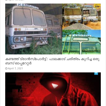
കണ്ടത്ത് ട്രാൻസ്‌പോർട്ട് : പാലക്കാട് ചരിത്രം കുറിച്ച ഒരു
ബസ് ഓപ്പറേറ്റർ
April 7, 2021