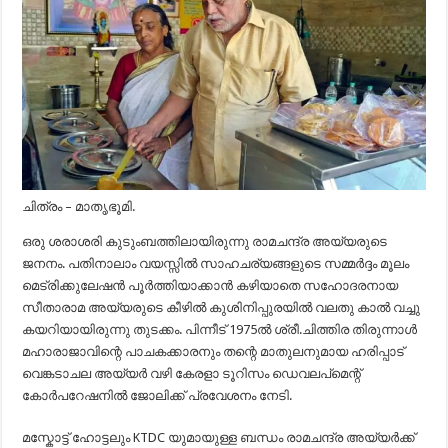
ചിത്രം – മാതൃഭൂമി.
ഒരു ശരാശരി കുടുംബത്തിലായിരുന്നു രാമചന്ദ്ര അയ്യരുടെ
ജനനം. പതിനാലാം വയസ്സിൽ സാഹചര്യങ്ങളുടെ സമ്മർദ്ദം മൂലം
മെട്രിക്കുലേഷൻ പൂർത്തിയാക്കാൻ കഴിയാതെ സഹോദരനായ
സീതാരാമ അയ്യരുടെ കീഴിൽ കുശിനിപ്പുരയിൽ വലതു കാൽ വച്ചു
കയറിയായിരുന്നു തുടക്കം. പിന്നീട് 1975ൽ ശ്രീ.ചിത്തിര തിരുന്നാൾ
മഹാരാജാവിന്റെ പാചകക്കാരനും തന്റെ മാതുലനുമായ ഹരിപ്പാട്‌
വെങ്കടാചല അയ്യർ വഴി കേരളാ ടൂറിസം ഡെവലപ്‌മെന്റ്
കോർപറേഷനിൽ ജോലിക്ക് പ്രവേശനം നേടി.
മസ്കോട്ട് ഹോട്ടലും KTDC യുമായുള്ള ബന്ധം രാമചന്ദ്ര അയ്യർക്ക്