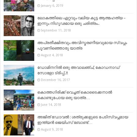
January 6, 2019
ലോകത്തിലെ ഏറ്റവും വലിയ കൂട്ട ആത്മഹത്യ –
ഇന്നും നിഗൂഢമായ ഒരു ചരിത്രം..
September 11, 2018
അപ്രതീക്ഷിതവും അവിസ്മരണീയവുമായ സ്വപ്നം
പൂവണിഞ്ഞൊരു യാത്ര
August 4, 2018
ഡോമിനറില്‍ ഒരു അവാലഞ്ച്, കോഡനാഡ്
സോളോ ട്രിപ്പ്..!!
December 16, 2017
കൊത്തഗിരിക്ക് വെച്ചത് കൊടൈക്കനാൽ
കൊണ്ടുപോയ ഒരു യാത്ര…
June 14, 2018
അജിത് ഡോവൽ : ശത്രുക്കളുടെ പേടിസ്വപ്നമായ
ഇന്ത്യൻ ജെയിംസ് ബോണ്ട്…
August 9, 2018