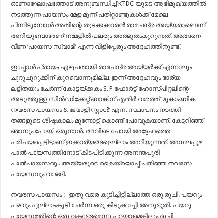
ഓണാഘോഷത്തോട് അനുബന്ധിച്ച് KTDC യുടെ ആഭിമുഖ്യത്തിൽ
നടത്തുന്ന പായസം മേള മൂന്ന് പതിറ്റാണ്ടുകൾക്ക് മേലെ
പിന്നിടുമ്പോൾ അതിന്റെ തുടക്കക്കാരൻ രാമചന്ദ്ര അയ്യരാണെന്ന്
അറിയുമ്പോഴാണ് നമ്മളിൽ പലരും അത്ഭുതംകൂറുന്നത്. അങ്ങനെ
വീണ ‘പായസ സ്വാമി’ എന്ന വിളിപ്പേരും അദ്ദേഹത്തിനുണ്ട്.
ഇപ്പോൾ പ്രായം എഴുപതായി രാമചന്ദ്ര അയ്യർക്ക് എന്നാലും
ചുറുചുറുക്കിന് കുറവൊന്നുമില്ല. ഇന്ന് അദ്ദേഹവും ഭാര്യ
ലളിതയും ചേർന്ന് കോട്ടയ്ക്കകം S. P ഫോർട്ട് ഹോസ്പിറ്റലിന്റെ
അടുത്തുള്ള സിൻഡിക്കേറ്റ് ബാങ്കിന് എതിർ വശത്ത് ‘മൂകാംബിക
നവരസ പായസം & ബോളി സ്റ്റാൾ’ എന്ന സ്ഥാപനം നടത്തി
തങ്ങളുടെ ശിഷ്ടകാലം മുന്നോട്ട് കൊണ്ട് പോവുകയാണ്. കേട്ടറിഞ്ഞ്
ഞാനും പോയി ഒരുനാൾ. അവിടെ പോയി അദ്ദേഹത്തെ
പരിചയപ്പെട്ടിട്ടാണ് ഇക്കാര്യങ്ങളെല്ലാം അറിയുന്നത്. അമ്പലപ്പുഴ
പാൽ പായസത്തിനോട് കിടപിടിക്കുന്ന അനന്തപുരി
പാൽപായസവും അയ്യരുടെ കൈയ്യൊപ്പ് പതിഞ്ഞ നവരസ
പായസവും വാങ്ങി.
നവരസ പായസം :- ഇതു വരെ കുടിച്ചിട്ടില്ലാത്ത ഒരു രുചി. പയറും
പഴവും എല്ലാംകൂടി ചേർന്ന ഒരു കിടുക്കാച്ചി അനുഭൂതി. പയറു
പായസത്തിന്റെ ഒരു വകഭേദമെന്നു പറയാമെങ്കിലും രുചി