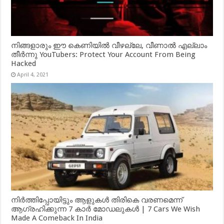
നിങ്ങളാരും ഈ കെണിയിൽ വീഴല്ലേ, വീണാൽ എല്ലാം
തീർന്നു YouTubers: Protect Your Account From Being
Hacked
April 4, 2021
നിർത്തിപ്പോയിട്ടും ആളുകൾ തിരികെ വരണമെന്ന്
ആഗ്രഹിക്കുന്ന 7 കാർ മോഡലുകൾ | 7 Cars We Wish
Made A Comeback In India