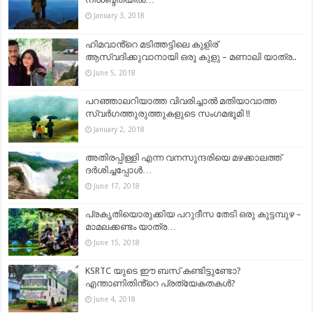
January 3, 2018
ഹിമവാൻ്റെ മടിത്തട്ടിലെ കുളിര്
ആസ്വദിക്കുവാനായി ഒരു കുളു – മണാലി യാത്ര..
June 5, 2018
പറഞ്ഞാലറിയാത്ത വിവരിച്ചാല്‍ മതിയാവാത്ത
സ്വര്‍ഗത്തുരുത്തുകളുടെ സംഗമഭൂമി !!
January 2, 2018
അതിരപ്പിള്ളി എന്ന വനസുന്ദരിയെ മഴക്കാലത്ത്
ദർശിച്ചപ്പോൾ…
June 17, 2018
പ്രകൃതിയൊരുക്കിയ പറുദീസ തേടി ഒരു കുട്ടമ്പുഴ –
മാമലക്കണ്ടം യാത്ര…
June 15, 2018
KSRTC യുടെ ഈ ബസ് കണ്ടിട്ടുണ്ടോ?
എന്താണിതിൻ്റെ പ്രത്യേകതകൾ?
June 4, 2018