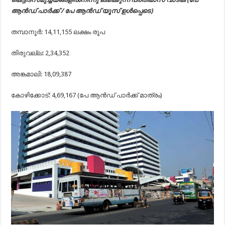
ആൻഡ് പാർക്ക് / പേ ആൻഡ് യൂസ് ഉൾപ്പെടെ)
തമ്പാനൂർ: 14,11,155 ലക്ഷം രൂപ
തിരുവല്ല: 2,34,352
അങ്കമാലി: 18,09,387
കോഴിക്കോട്: 4,69,167 (പേ ആൻഡ് പാർക്ക് മാത്രം)