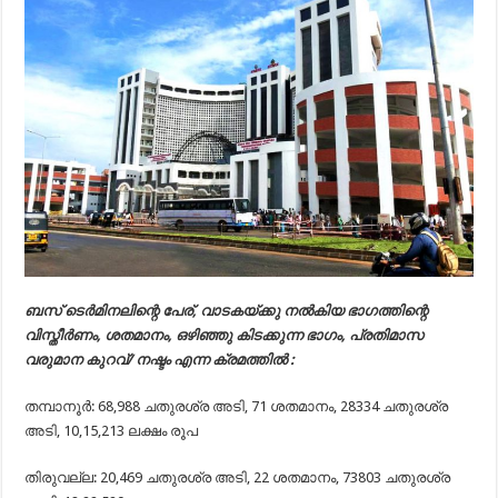
ബസ് ടെർമിനലിന്റെ പേര്, വാടകയ്ക്കു നൽകിയ ഭാഗത്തിന്റെ
വിസ്തീർണം, ശതമാനം, ഒഴിഞ്ഞു കിടക്കുന്ന ഭാഗം, പ്രതിമാസ
വരുമാന കുറവ്/ നഷ്ടം എന്ന ക്രമത്തിൽ :
തമ്പാനൂർ: 68,988 ചതുരശ്ര അടി, 71 ശതമാനം, 28334 ചതുരശ്ര
അടി, 10,15,213 ലക്ഷം രൂപ
തിരുവല്ല: 20,469 ചതുരശ്ര അടി, 22 ശതമാനം, 73803 ചതുരശ്ര