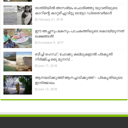
രാത്രിയിൽ അസഭ്യം ചൊരിഞ്ഞു യുവതിയുടെ
കാറിന്റെ കാറ്റഴിച്ചുവിട്ടു ഓട്ടോ ഡ്രൈവർമാർ
February 21, 2018
ഈ അച്ഛനും മകനും പാചകത്തിലൂടെ കൊയ്യുന്നത്
ലക്ഷങ്ങൾ!!
December 9, 2017
ബീച്ചി ഹെഡ് : ചോക്കു കല്ലുകളാൽ പ്രകൃതി
നിർമ്മിച്ച ഒരു മുനമ്പ്…
June 17, 2018
ആനയടിക്കുത്ത്/ആനച്ചാടിക്കുത്ത് – പ്രകൃതിയുടെ
ഇന്ദ്രജാലം
June 12, 2018