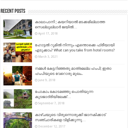
Recent Posts
കാലാപാനി ; കയറിയാല്‍ മടക്കമില്ലാത്ത
സെല്ലുല്ലാര്‍ ജയില്‍…
April 17, 2018
ഹോട്ടൽ റൂമിൽ നിന്നും എന്തൊക്കെ ഫ്രീയായി
എടുക്കാം? What can you take from hotel rooms?
March 3, 2021
നമ്മൾ കേട്ടറിഞ്ഞതു മാത്രമല്ല ഹംപി; ഇതാ
ഹംപിയുടെ വേറൊരു മുഖം..
June 9, 2018
പോകാം കോടമഞ്ഞു പൊതിയുന്ന
കുടജാദ്രിയിലേക്ക്…
September 7, 2018
കാഴ്ചയുടെ വിരുന്നൊരുക്കി ജാനകിക്കാട്
സഞ്ചാരികളെ വിളിക്കുന്നു…
December 12, 2017