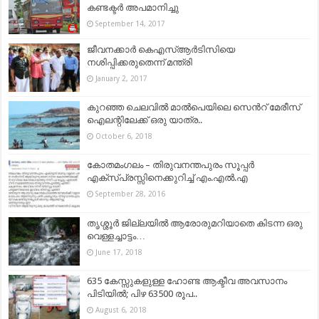
കണ്ടക്ടർ അപമാനിച്ചു
September 14, 2017
ജീവനക്കാര്‍ കെഎസ്ആര്‍ടിസിയെ
നശിപ്പിക്കരുതെന്ന് മന്ത്രി
January 2, 2017
കുറഞ്ഞ ചെലവിൽ മാൽപെയിലെ സെൻറ് മേരീസ്
ഐലന്റിലേക്ക് ഒരു യാത്ര..
October 6, 2018
കോതമംഗലം – തിരുവനന്തപുരം സൂപ്പര്‍
എക്സ്പ്രസ്സിനെക്കുറിച്ച് എം.എല്‍.എ
September 28, 2016
തൃശ്ശൂർ ജില്ലയിൽ ആരോരുമറിയാതെ കിടന്ന ഒരു
വെള്ളച്ചാട്ടം…
June 17, 2018
635 കേസ്സുകളുള്ള ഹോണ്ട ആക്ടീവ അവസാനം
പിടിയിൽ; പിഴ 63500 രൂപ..
August 6, 2018