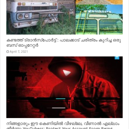
കണ്ടത്ത് ട്രാൻസ്‌പോർട്ട് : പാലക്കാട് ചരിത്രം കുറിച്ച ഒരു
ബസ് ഓപ്പറേറ്റർ
April 7, 2021
നിങ്ങളാരും ഈ കെണിയിൽ വീഴല്ലേ, വീണാൽ എല്ലാം
തീർന്നു YouTubers: Protect Your Account From Being