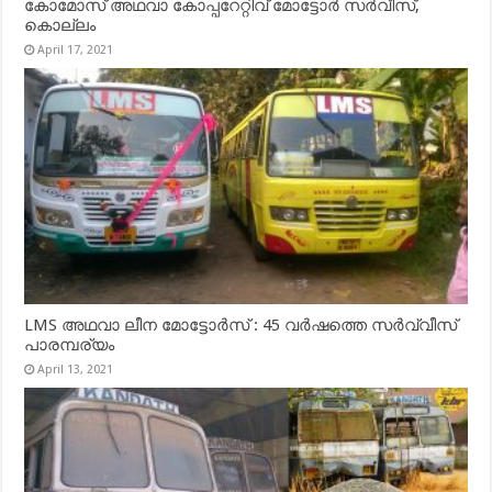
കോമോസ് അഥവാ കോപ്പറേറ്റിവ് മോട്ടോര്‍ സര്‍വീസ്,
കൊല്ലം
April 17, 2021
LMS അഥവാ ലീന മോട്ടോർസ് : 45 വർഷത്തെ സർവ്വീസ്
പാരമ്പര്യം
April 13, 2021