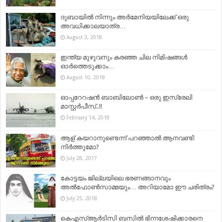
ദുബായിൽ നിന്നും അർമേനിയയിലേക്ക് ഒരു
അവധിക്കാലയാത്ര…
August 3, 2018
ഇന്ത്യ മുഴുവനും കരഞ്ഞ ചില നിമിഷങ്ങൾ
ഓർത്തെടുക്കാം…
August 10, 2018
ഓപ്പറേറഷൻ ബാബിലോൺ – ഒരു ഇസ്രേലി
മാസ്റ്റർപീസ്..!!
February 14, 2018
ആള് കയറാനുണ്ടെന്ന് പറഞ്ഞാൽ ആനവണ്ടി
നിർത്തുമോ?
July 28, 2017
കോട്ടയം ജില്ലയിലെ ഭരണങ്ങാനവും
അല്‍ഫോണ്‍സാമ്മയും… അറിയാമോ ഈ ചരിത്രം?
July 25, 2018
കെഎസ്ആർടിസി ബസിൽ ഭിന്നശേഷിക്കാരനെ