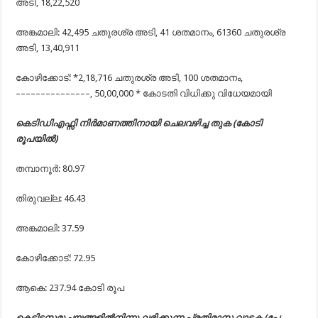
അടി, 18,22,520
അങ്കമാലി: 42,495 ചതുരശ്ര അടി, 41 ശതമാനം, 61360 ചതുരശ്ര
അടി, 13,40,911
കോഴിക്കോട്: *2,18,716 ചതുരശ്ര അടി, 100 ശതമാനം,
–––––––––––––––, 50,00,000 * കോടതി വിധിക്കു വിധേയമായി
കെടിഡിഎഫ്സി നിർമാണത്തിനായി ചെലവഴിച്ച തുക (കോടി
രൂപയിൽ)
തമ്പാനൂർ: 80.97
തിരുവല്ല: 46.43
അങ്കമാലി: 37.59
കോഴിക്കോട്: 72.95
ആകെ: 237.94 കോടി രൂപ
കെട്ടിടസമുച്ചയങ്ങളിൽനിന്നു ലഭിക്കുന്ന പ്രതിമാസ വാടക (പേ