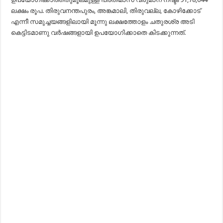
ലക്ഷം രൂപ. തിരുവനന്തപുരം, അങ്കമാലി, തിരുവല്ല, കോഴിക്കോട്
എന്നീ സമുച്ചയങ്ങളിലായി മൂന്നു ലക്ഷത്തോളം ചതുരശ്ര അടി
കെട്ടിടമാണു വർഷങ്ങളായി ഉപയോഗിക്കാതെ കിടക്കുന്നത്.