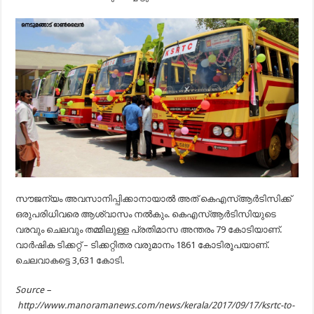
സൗജന്യം അവസാനിപ്പിക്കാനായാൽ അത് കെഎസ്ആർടിസിക്ക്
ഒരുപരിധിവരെ ആശ്വാസം നൽകും. കെഎസ്ആർടിസിയുടെ
വരവും ചെലവും തമ്മിലുള്ള പ്രതിമാസ അന്തരം 79 കോടിയാണ്.
വാർഷിക ടിക്കറ്റ് – ടിക്കറ്റിതര വരുമാനം 1861 കോടിരൂപയാണ്.
ചെലവാകട്ടെ 3,631 കോടി.
Source –
http://www.manoramanews.com/news/kerala/2017/09/17/ksrtc-to-