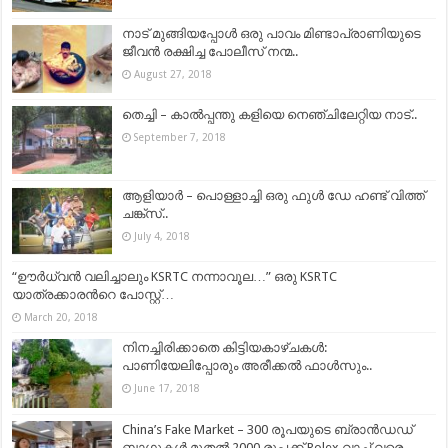
നാട് മുങ്ങിയപ്പോൾ ഒരു പാവം മിണ്ടാപ്രാണിയുടെ
ജീവൻ രക്ഷിച്ച പോലീസ് നന്മ..
August 27, 2018
തെച്ചി – കാൽപ്പന്തു കളിയെ നെഞ്ചിലേറ്റിയ നാട്..
September 7, 2018
ആളിയാർ – പൊള്ളാച്ചി ഒരു ഫുൾ ഡേ ഹണ്ട് വിത്ത്
ചങ്ക്‌സ്..
July 4, 2018
“ഊർധ്വൻ വലിച്ചാലും KSRTC നന്നാവൂല…” ഒരു KSRTC
യാത്രക്കാരന്‍റെ പോസ്റ്റ്‌…
March 20, 2018
നിനച്ചിരിക്കാതെ കിട്ടിയകാഴ്ചകൾ:
പാണിയേലിപ്പോരും അരീക്കൽ ഫാൾസും..
June 17, 2018
China’s Fake Market – 300 രൂപയുടെ ബ്രാൻഡഡ്
ബാഗുകൾ മുതൽ 2000 രൂപക്ക് Rolex വാച്ച് വരെ