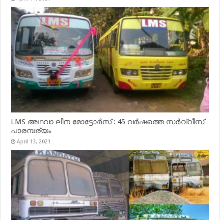
LMS അഥവാ ലീന മോട്ടോർസ് : 45 വർഷത്തെ സർവ്വീസ്
പാരമ്പര്യം
April 13, 2021