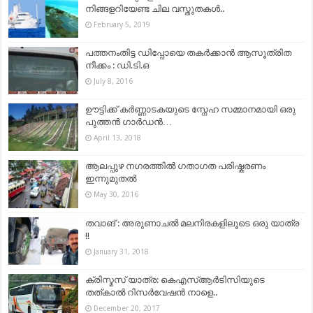
നിങ്ങളറിയേണ്ട ചില വസ്തുതകൾ..
February 5, 2019
പത്തനംതിട്ട ഡിപ്പോയെ തകർക്കാൻ ആസൂത്രിത
നീക്കം : ഡി.ടി.ഒ
July 8, 2016
ഊട്ടിക്ക് കർണ്ണാടകയുടെ സ്നേഹ സമ്മാനമായി ഒരു
പുത്തന്‍ ഗാര്‍ഡന്‍…
April 13, 2018
ആലപ്പുഴ നഗരത്തിൽ ഗതാഗത പരിഷ്കരണം
ഇന്നുമുതൽ
May 30, 2016
തവാങ് : അരുണാചൽ മലനിരകളിലൂടെ ഒരു യാത്ര
!!
January 31, 2018
ക്രിസ്മസ് യാത്ര: കെഎസ്ആർടിസിയുടെ
തത്കാൽ റിസർവേഷൻ നാളെ..
December 20, 2017