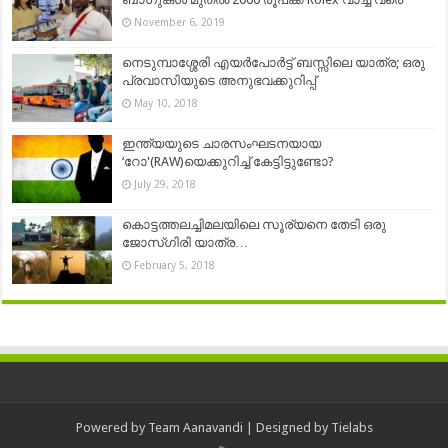
November 6, 2019
നെടുമ്പാശ്ശേരി എയര്‍പോര്‍ട്ട് ബസ്സിലെ യാത്ര; ഒരു
പ്രവാസിയുടെ അനുഭവക്കുറിപ്പ്
May 10, 2018
ഇന്ത്യയുടെ ചാരസംഘടനയായ
‘റോ'(RAW)യെക്കുറിച്ച് കേട്ടിട്ടുണ്ടോ?
July 29, 2018
കൊട്ടത്തലച്ചിമലയിലെ സൂര്യനെ തേടി ഒരു
ജോസ്‌ഗിരി യാത്ര…
February 5, 2018
Powered by
Team Aanavandi
| Designed by
Tielabs