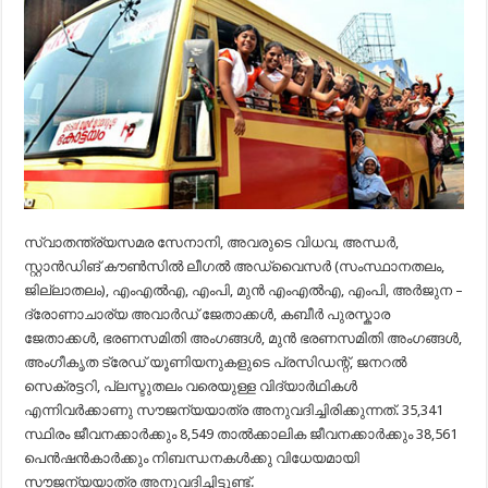
സ്വാതന്ത്ര്യസമര സേനാനി, അവരുടെ വിധവ, അന്ധർ,
സ്റ്റാൻഡിങ് കൗൺസിൽ ലീഗൽ അഡ്വൈസർ (സംസ്ഥാനതലം,
ജില്ലാതലം), എംഎൽഎ, എംപി, മുൻ എംഎൽഎ, എംപി, അർജുന –
ദ്രോണാചാര്യ അവാർഡ് ജേതാക്കൾ, കബീർ പുരസ്കാര
ജേതാക്കൾ, ഭരണസമിതി അംഗങ്ങൾ, മുൻ ഭരണസമിതി അംഗങ്ങൾ,
അംഗീകൃത ട്രേഡ് യൂണിയനുകളുടെ പ്രസിഡന്റ്, ജനറൽ
സെക്രട്ടറി, പ്ലസ്ടുതലം വരെയുള്ള വിദ്യാർഥികൾ
എന്നിവർക്കാണു സൗജന്യയാത്ര അനുവദിച്ചിരിക്കുന്നത്. 35,341
സ്ഥിരം ജീവനക്കാർക്കും 8,549 താൽക്കാലിക ജീവനക്കാർക്കും 38,561
പെൻഷൻകാർക്കും നിബന്ധനകൾക്കു വിധേയമായി
സൗജന്യയാത്ര അനുവദിച്ചിട്ടുണ്ട്.