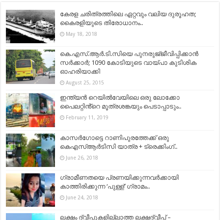
കേരള ചരിത്രത്തിലെ ഏറ്റവും വലിയ ദുരൂഹത;
കൈരളിയുടെ തിരോധാനം..
May 18, 2018
കെ.എസ്‌.ആര്‍.ടി.സിയെ പുനരുജ്‌ജീവിപ്പിക്കാന്‍
സര്‍ക്കാര്‍; 1090 കോടിയുടെ വായ്‌പാ കുടിശിക
ഓഹരിയാക്കി
August 25, 2015
ഇന്ത്യൻ റെയിൽവേയിലെ ഒരു ലോക്കോ
പൈലറ്റിൻ്റെ മൂത്രശങ്കയും പെടാപ്പാടും..
February 11, 2019
കാസർഗോട്ടെ റാണിപുരത്തേക്ക് ഒരു
കെഎസ്ആർടിസി യാത്ര + ട്രെക്കിംഗ്..
June 26, 2018
ഗ്രാമീണതയെ പ്രണയിക്കുന്നവർക്കായി
കാത്തിരിക്കുന്ന ‘പുള്ള്’ ഗ്രാമം..
June 24, 2018
ലക്ഷം ദ്വീപുകളില്ലാത്ത ലക്ഷദ്വീപ് –