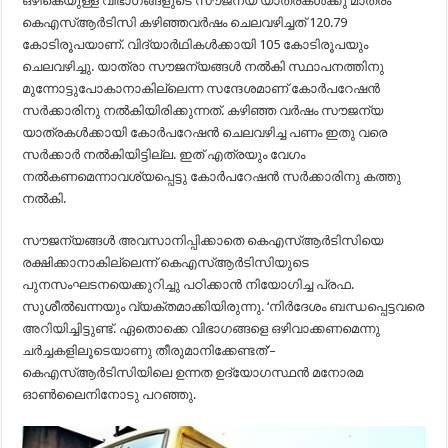
ഒഴികെയുള്ള വിഭാഗങ്ങളുടെ സൗജന്യ യാത്രകൾക്കു മാത്രം
കെഎസ്ആർടിസി കഴിഞ്ഞവർഷം ചെലവഴിച്ചത് 120.79
കോടിരൂപയാണ്. വിദ്യാർഥികൾക്കായി 105 കോടിരൂപയും
ചെലവഴിച്ചു. യാത്രാ സൗജന്യങ്ങൾ നൽകി സ്ഥാപനത്തിനു
മുന്നോട്ടുപോകാനാകില്ലെന്ന സന്ദേശമാണ് കോർപറേഷൻ
സർക്കാരിനു നൽകിയിരിക്കുന്നത്. കഴിഞ്ഞ വർഷം സൗജന്യ
യാത്രകൾക്കായി കോർപറേഷൻ ചെലവഴിച്ച പണം ഇതു വരെ
സർക്കാർ നൽകിയിട്ടില്ല. ഇത് എത്രയും വേഗം
നൽകണമെന്നാവശ്യപ്പെട്ടു കോർപറേഷൻ സർക്കാരിനു കത്തു
നൽകി.
സൗജന്യങ്ങൾ അവസാനിപ്പിക്കാതെ കെഎസ്ആർടിസിയെ
രക്ഷിക്കാനാകില്ലെന്ന് കെഎസ്ആർടിസിയുടെ
പുനസംഘടനയെക്കുറിച്ചു പഠിക്കാൻ നിയോഗിച്ച പ്രഫ.
സുശീൽഖന്നയും വ്യക്തമാക്കിയിരുന്നു. ‘നിർദേശം ബന്ധപ്പെട്ടവരെ
അറിയിച്ചിട്ടുണ്ട്. ഏതൊക്കെ വിഭാഗങ്ങളെ ഒഴിവാക്കണമെന്നു
ചർച്ചകളിലൂടെയാണു തീരുമാനിക്കേണ്ടത്’–
കെഎസ്ആർടിസിയിലെ ഉന്നത ഉദ്യോഗസ്ഥൻ മനോരമ
ഓൺലൈനിനോടു പറഞ്ഞു.