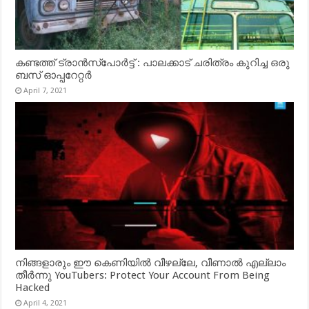
കണ്ടത്ത് ട്രാൻസ്‌പോർട്ട് : പാലക്കാട് ചരിത്രം കുറിച്ച ഒരു
ബസ് ഓപ്പറേറ്റർ
April 7, 2021
നിങ്ങളാരും ഈ കെണിയിൽ വീഴല്ലേ, വീണാൽ എല്ലാം
തീർന്നു YouTubers: Protect Your Account From Being
Hacked
April 4, 2021