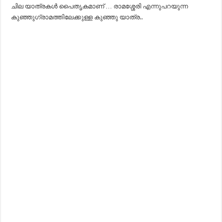
ചില യാത്രകൾ പൈതൃകമാണ് … രാമശ്ശേരി എന്നുപറയുന്ന
കുഞ്ഞുഗ്രാമത്തിലേക്കുള്ള കുഞ്ഞു യാത്ര..