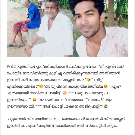
#വീട്_എത്തിയപ്പോ. “മ്മി കഴിക്കാൻ വല്ലതും ണ്ടോ ” ‘നീ എവിടേക്ക്
പോയിട്ട ഈ വിയർത്തുകുളിച്ചു വന്നിരിക്കുന്നത് “മ്മി അത് ഞാൻ
ഇഡലി കഴിക്കാൻ പോയതാ രാമശ്ശേരി വരെ “
“‘ന്നിട്ട്
എനിക്കെവിടെടാ”
‘അതുപിന്നെ കാശുതികഞ്ഞില്ല’
” ഏഹ്
എത്രയായി അവിടെ പോയിട്ട് “
“”””31രൂപാ ചായയും 3
ഇഡലിയും “””
” പോയി വന്നത് വരെയോ ” “അതും 31 രൂപ
തന്നെയ്യാ മ്മി. ” “””അടിപൊളി ,,മകനെ അടിപൊളി.””
പറ്റുന്നോർക്ക് പോയിനോക്കാം. ലൊക്കേഷൻ വേണ്ടവർക്ക് രാമശ്ശേരി
ഇഡ്‌ലി കട എന്ന് മാപ്പിൽ നോക്കിയാൽ മതി ,സ്പോട്ടിൽ കിട്ടും.