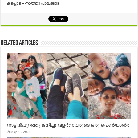
കടപ്പാട് – സത്യാ പാലക്കാട്‌.
Related Articles
നാട്ടിൻപുറത്തു ജനിച്ചു വളർന്നവരുടെ ഒരു പെൺയാത്ര
May 28, 2021