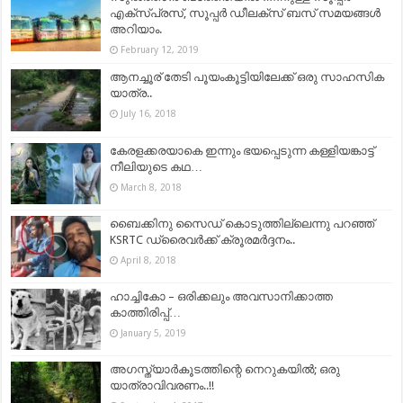
എക്സ്പ്രസ്, സൂപ്പർ ഡീലക്സ് ബസ് സമയങ്ങൾ
അറിയാം.
February 12, 2019
ആനച്ചൂര് തേടി പൂയംകൂട്ടിയിലേക്ക് ഒരു സാഹസിക
യാത്ര..
July 16, 2018
കേരളക്കരയാകെ ഇന്നും ഭയപ്പെടുന്ന കള്ളിയങ്കാട്ട്
നീലിയുടെ കഥ…
March 8, 2018
ബൈക്കിനു സൈഡ് കൊടുത്തില്ലെന്നു പറഞ്ഞ്
KSRTC ഡ്രൈവര്‍ക്ക് ക്രൂരമര്‍ദ്ദനം..
April 8, 2018
ഹാച്ചികോ – ഒരിക്കലും അവസാനിക്കാത്ത
കാത്തിരിപ്പ്…
January 5, 2019
അഗസ്ത്യാര്‍കൂടത്തിന്റെ നെറുകയില്‍; ഒരു
യാത്രാവിവരണം..!!