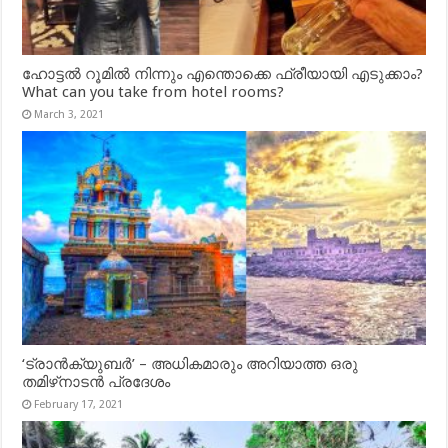
ഹോട്ടൽ റൂമിൽ നിന്നും എന്തൊക്കെ ഫ്രീയായി എടുക്കാം?
What can you take from hotel rooms?
March 3, 2021
‘ട്രാൻക്യുബർ’ – അധികമാരും അറിയാത്ത ഒരു
തമിഴ്‌നാടൻ പ്രദേശം
February 17, 2021