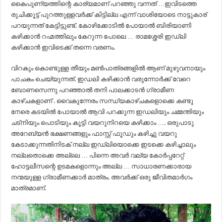
കൈപുണ്യത്തിന്റെ കാര്യമാണ് പറഞ്ഞു വന്നത് …ഇവിടത്തെ
രുചിക്കൂട്ട് പുറത്തുള്ളവർക്ക് കിട്ടില്ല എന്ന് വാശിയോടെ നാട്ടുകാര്
പറയുന്നത് കേട്ടിട്ടുണ്ട്. കോഴിക്കോടിൽ പോയാൽ ബിരിയാണി
കഴിക്കാൻ റഹ്മത്തിലും കേറുന്ന പോലെ … രാമശ്ശേരി ഇഡ്‌ലി
കഴിക്കാൻ ഇവിടെക്ക് തന്നെ വരണം.
വിറകും കൊണ്ടുള്ള തീയും മൺപാത്രങ്ങളിൽ ആണ് മുഴുവനായും
പാചകം ചെയ്യുന്നത്. ഇഡലി കഴിക്കാൻ വരുന്നോർക്ക് വേറെ
ബോണസെന്നു പറഞ്ഞാൽ തനി പാലക്കാടൻ ഗ്രാമീണ
കാഴ്ചകളാണ് . വൈകുന്നേരം സന്ധ്യകാഴ്ചകളൊക്കെ കണ്ടു
നേരെ കടയിൽ പോയാൽ ആവി പറക്കുന്ന ഇഡലിയും ചമ്മന്തിയും
ചട്നിയും പൊടിയും കൂട്ടി വയറുനിറയെ കഴിക്കാം …. ഒരുപാടു
അറേബ്യൻ ഭക്ഷണങ്ങളും ഫാസ്റ്റ് ഫൂഡും കഴിച്ചു വയറു
കേടാക്കുന്നതിനിടക് നല്ല ഇഡ്‌ലിയൊക്കെ ഇടക്കെ കഴിച്ചാലും
നല്ലതൊക്കെ അല്ലെ … പിന്നെ അവർ വല്യ കോർപ്പറേറ്റ്
ഹോട്ടലീസന്റെ ഉടമകളൊന്നും അല്ല … സാധാരണക്കാരായ
നന്മയുള്ള ഗ്രാമീണക്കാർ മാത്രം. അവർക്ക് ഒരു ജീവിതമാർഗം
മാത്രമാണ്.