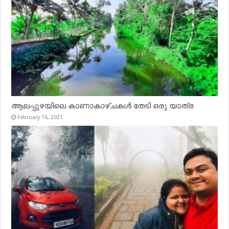
ആലപ്പുഴയിലെ കാണാകാഴ്ചകൾ തേടി ഒരു യാത്ര
February 16, 2021