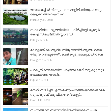
യാത്രകളിൽ നിന്നും പഠനങ്ങളിൽ നിന്നും കണ്ടും
കേട്ടുമറിഞ്ഞ വയനാട്..
January 31, 2018
സ്ഥലമില്ല…വൃത്തിയില്ല…വീര്‍പ്പ്മുട്ടി തൃശൂര്‍
കെഎസ്ആര്‍ടിസി സ്റ്റാന്‍ഡ്
July 28, 2017
കേരളത്തിലെ ആദ്യ ബ്ലൂ വെയ്ൽ ആത്മഹത്യ
തിരുവനന്തപുരത്ത്?; വെളിപ്പെടുത്തലുമായി അമ്മ
August 15, 2017
പ്രകൃതിയൊരുക്കിയ പറുദീസ തേടി ഒരു കുട്ടമ്പുഴ –
മാമലക്കണ്ടം യാത്ര…
June 15, 2018
സെമി സ്ലീപ്പര്‍ എന്ന പേരും പറഞ്ഞ് യാത്രക്കാരെ
ബുദ്ധിമുട്ടിച്ച് ഒരു പ്രൈവറ്റ് ബസ്സ്‌…
April 18, 2018
സുൽത്താൻ ബത്തേരിയിൽ നിന്നുള്ള സൂപ്പർ