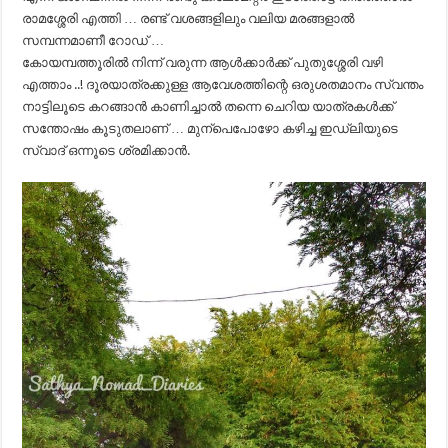
രാമശ്ശേരി എത്തി … രണ്ട് വശങ്ങളിലും വലിയ മരങ്ങളാൽ
സമ്പന്നമാണീ റോഡ്‌ …
കോയമ്പത്തൂരിൽ നിന്ന് വരുന്ന ആൾക്കാർക്ക് പുതുശ്ശേരി വഴി
എത്താം ..! ദൂരയാത്രക്കുള്ള ആവേശത്തിന്റെ ഒരുശതമാനം സ്വന്തം
നാട്ടിലൂടെ കറങ്ങാൻ കാണിച്ചാൽ തന്നെ ചെറിയ യാത്രകൾക്ക്
സന്തോഷം കൂടുതലാണ് … മുന്പെപോഴോ കഴിച്ച ഇഡ്‌ലിയുടെ
സ്വാദ് ഒന്നൂടെ ശ്രമിക്കാൻ.