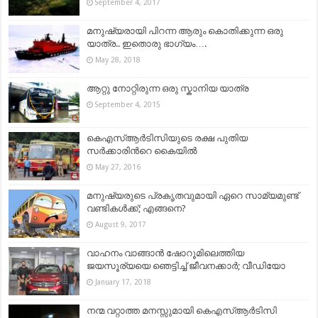
September 4, 2017
മനുഷ്യരായി പിറന്ന ആരും കൊതിക്കുന്ന ഒരു
യാത്ര.. ഇതൊരു ഭാഗ്യം….
May 28, 2018
ആറ്റു നോറ്റിരുന്ന ഒരു സ്കാനിയ യാത്ര
September 4, 2015
കെഎസ്ആര്‍ടിസിയുടെ രക്ഷ പുതിയ
സര്‍ക്കാരിന്‍റെ കൈയില്‍
May 27, 2016
മനുഷ്യരുടെ പ്രകൃതവുമായി ഏറെ സാമ്യമുണ്ട്‌
വണ്ടികള്‍ക്ക്; എങ്ങനെ?
August 9, 2017
വാഹനം വാങ്ങാന്‍ ഷോറൂമിലെത്തിയ
ജയസൂര്യയെ ഞെട്ടിച്ച് ജീവനക്കാര്‍; വീഡിയോ
January 17, 2018
നന്മ വറ്റാത്ത മനസ്സുമായി കെഎസ്ആര്‍ടിസി