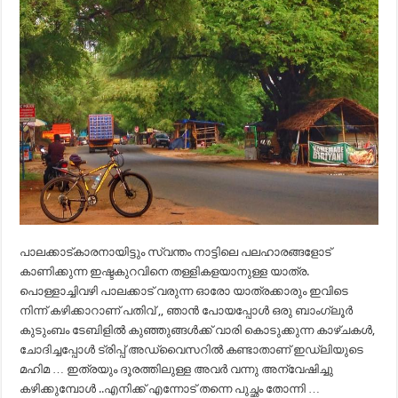
പാലക്കാട്കാരനായിട്ടും സ്വന്തം നാട്ടിലെ പലഹാരങ്ങളോട്
കാണിക്കുന്ന ഇഷ്ടകുറവിനെ തള്ളികളയാനുള്ള യാത്ര.
പൊള്ളാച്ചിവഴി പാലക്കാട് വരുന്ന ഓരോ യാത്രക്കാരും ഇവിടെ
നിന്ന് കഴിക്കാറാണ് പതിവ് ,, ഞാൻ പോയപ്പോൾ ഒരു ബാംഗ്ലൂർ
കുടുംബം ടേബിളിൽ കുഞ്ഞുങ്ങൾക്ക് വാരി കൊടുക്കുന്ന കാഴ്ചകൾ,
ചോദിച്ചപ്പോൾ ട്രിപ്പ് അഡ്വൈസറിൽ കണ്ടാതാണ് ഇഡ്‌ലിയുടെ
മഹിമ … ഇത്രയും ദൂരത്തിലുള്ള അവർ വന്നു അന്വേഷിച്ചു
കഴിക്കുമ്പോൾ ..എനിക്ക് എന്നോട് തന്നെ പുച്ഛം തോന്നി …