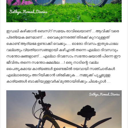
ഇഡലി കഴിക്കാൻ ബെസ്റ് സമയം രാവിലെയാണ് …ആവിക്ക് വരെ
പ്രത്യേക മണമാണ് … വൈകുന്നേരത്ത് തിരക്ക് കുറവുള്ളത്
കൊണ്ട് ആദ്യമേ ഉണ്ടാക്കി വെക്കും … ഓരോ ദിവസം ഇതുപോലേ
വല്ലതും വ്യത്യാസങ്ങളായി കഴിച്ചാൽ തന്നെ എല്ലാ ദിവസവും
സന്തോഷങ്ങളാണ് …എല്ലാ ദിവസോം സന്തോഷയാൽ പിന്നെ ഈ
ജീവിതം തന്നെ സന്തോഷമല്ലേ …! ഒരു നാടിന്റെ വല്ല
പൈതൃകമായ കാര്യങ്ങൾ ഉണ്ടെങ്കിൽ ദയവായി സഞ്ചാരികൾ
എല്ലാരെയും അറിയിക്കാൻ ശ്രമിക്കുക …നമ്മുക്ക് പുച്ഛമുള്ള
കാര്യങ്ങൾ ബാക്കിയുള്ളവർക് മുത്തായിരിക്കും ചിലപ്പോൾ …