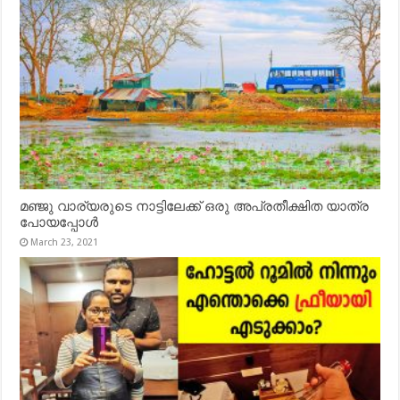
മഞ്ജു വാര്യരുടെ നാട്ടിലേക്ക് ഒരു അപ്രതീക്ഷിത യാത്ര
പോയപ്പോൾ
March 23, 2021