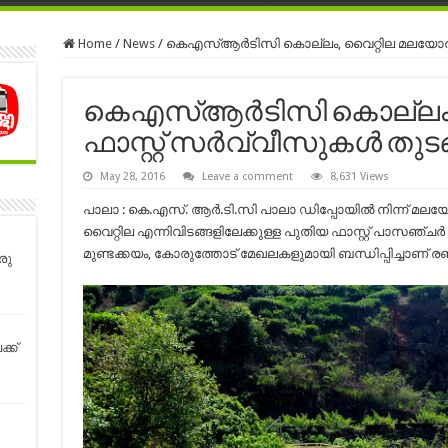
Home
/
News
/
കെഎസ്ആര്‍ടിസി കൊല്ലം, വൈറ്റില മലയോര ഫ
കെഎസ്ആര്‍ടിസി കൊല്ലം
ഫാസ്റ്റ് സർവ്വീസുകൾ തുടങ
May 28, 2016
Leave a comment
8,631 Views
പാലാ : കെ.എസ്. ആർ.ടി.സി പാലാ ഡിപ്പോയിൽ നിന്ന് മലയ
വൈറ്റില എന്നിവിടങ്ങളിലേക്കുള്ള പുതിയ ഫാസ്റ്റ് പാസഞ്
മുണ്ടക്കയം, കോരുത്തോട് മേഖലകളുമായി ബന്ധിപ്പിച്ചാണ് രണ്ട
രു
്ക്