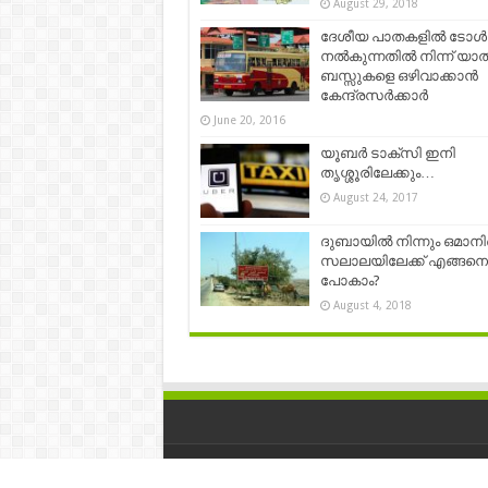
August 29, 2018
ദേശീയ പാതകളില്‍ ടോള്‍
നല്‍കുന്നതില്‍ നിന്ന് യാത
ബസ്സുകളെ ഒഴിവാക്കാന്‍
കേന്ദ്രസ‍ര്‍ക്കാര്‍
June 20, 2016
യൂബര്‍ ടാക്‌സി ഇനി
തൃശ്ശൂരിലേക്കും…
August 24, 2017
ദുബായിൽ നിന്നും ഒമാന
സലാലയിലേക്ക് എങ്ങനെ
പോകാം?
August 4, 2018
© Copyright 2026, All Rights Reserved