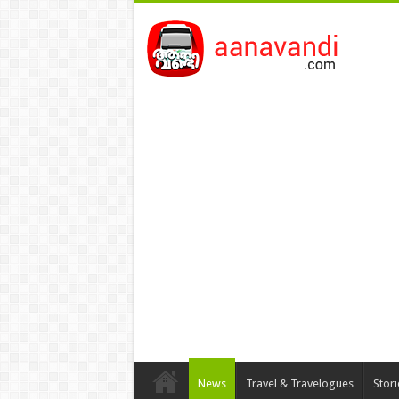
News
Travel & Travelogues
Stor