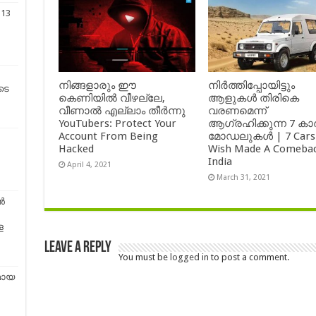
313
നിങ്ങളാരും ഈ
നിർത്തിപ്പോയിട്ടും
ടെ
കെണിയിൽ വീഴല്ലേ,
ആളുകൾ തിരികെ
വീണാൽ എല്ലാം തീർന്നു
വരണമെന്ന്
YouTubers: Protect Your
ആഗ്രഹിക്കുന്ന 7 കാ
Account From Being
മോഡലുകൾ | 7 Cars
Hacked
Wish Made A Comebac
India
April 4, 2021
March 31, 2021
ൻ
ള
Leave a Reply
You must be
logged in
to post a comment.
മായ