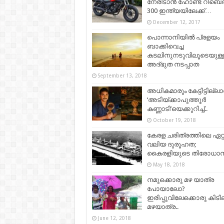
നേരിടാന്‍ ഹോണ്ട റിബെല
300 ഇന്ത്യയിലേക്ക്…
December 12, 2017
പൊന്നാനിയിൽ പ്രളയം
ബാക്കിവെച്ച
കടലിനുനടുവിലൂടെയുള്
അദ്‌ഭുത നടപ്പാത
September 13, 2018
അധികമാരും കേട്ടിട്ടില്ലാ
‘അടിയ്‌ക്കാപുത്തൂർ
കണ്ണാടി’യെക്കുറിച്ച്..
October 19, 2018
കേരള ചരിത്രത്തിലെ ഏറ്
വലിയ ദുരൂഹത;
കൈരളിയുടെ തിരോധാനം
May 18, 2018
നമുക്കൊരു മഴ യാത്ര
പോയാലോ?
ഇരിപ്പുവിലേക്കൊരു കിട
മഴയാത്ര..
June 12, 2018