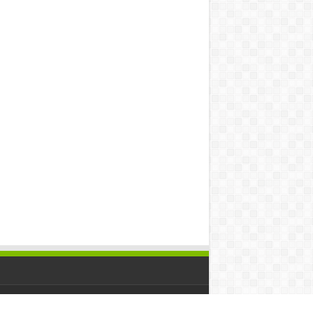
ered by
Team Aanavandi
| Designed by
Tielabs