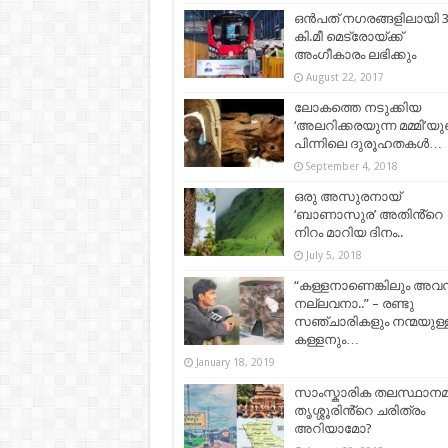
ഒന്‍പത് നഗരങ്ങളിലായി 
കി.മീ മെട്രോയ്ക്ക്
അംഗീകാരം ലഭിക്കും
August 22, 2017
ലോകത്തെ നടുക്കിയ
‘അലറിക്കരയുന്ന മമ്മി’യു
പിന്നിലെ ദുരൂഹതകൾ…
September 4, 2018
ഒരു അസുരനായ്
‘ബാണാസുര’ അതിൻ്റെ
നിറം മാറിയ ദിനം..
July 5, 2018
“കള്ളനാണെങ്കിലും അവ
നല്ലവനാ..” – രണ്ടു
സഞ്ചാരികളും നന്മയുള്
കള്ളനും…
January 18, 2019
സാംസ്കാരിക തലസ്ഥാന
തൃശ്ശൂരിൻ്റെ ചരിത്രം
അറിയാമോ?