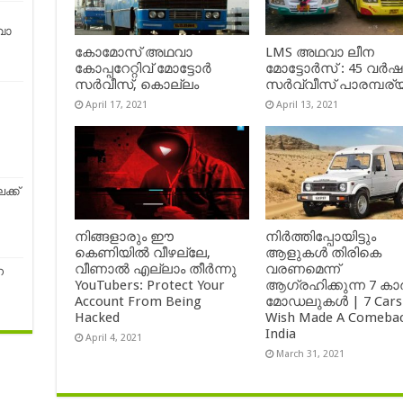
വാ
കോമോസ് അഥവാ
LMS അഥവാ ലീന
കോപ്പറേറ്റിവ് മോട്ടോര്‍
മോട്ടോർസ് : 45 വർ
സര്‍വീസ്, കൊല്ലം
സർവ്വീസ് പാരമ്പര്
April 17, 2021
April 13, 2021
ക്ക്
നിങ്ങളാരും ഈ
നിർത്തിപ്പോയിട്ടും
കെണിയിൽ വീഴല്ലേ,
ആളുകൾ തിരികെ
വീണാൽ എല്ലാം തീർന്നു
വരണമെന്ന്
ന
YouTubers: Protect Your
ആഗ്രഹിക്കുന്ന 7 കാ
Account From Being
മോഡലുകൾ | 7 Cars
Hacked
Wish Made A Comebac
India
April 4, 2021
March 31, 2021