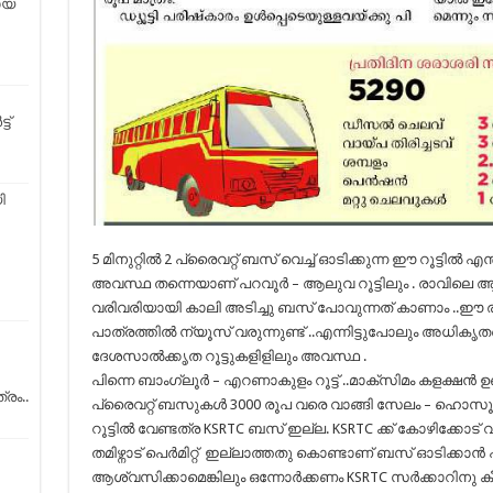
ായ
ട്
ി
5 മിനുറ്റിൽ 2 പ്രൈവറ്റ് ബസ് വെച്ച് ഓടിക്കുന്ന ഈ റൂട്ടിൽ 
അവസ്ഥ തന്നെയാണ്‌ പറവൂർ – ആലുവ റൂട്ടിലും . രാവിലെ 
വരിവരിയായി കാലി അടിച്ചു ബസ് പോവുന്നത് കാണാം ..ഈ രണ്ട
പാത്രത്തിൽ ന്യൂസ് വരുന്നുണ്ട് ..എന്നിട്ടുപോലും അധികൃതർ
ദേശസാൽക്കൃത റൂട്ടുകളിളിലും അവസ്ഥ .
പിന്നെ ബാംഗ്ലൂർ – എറണാകുളം റൂട്ട് ..മാക്സിമം കളക്ഷന്‍ ഉ
രം..
പ്രൈവറ്റ് ബസുകൾ 3000 രൂപ വരെ വാങ്ങി സേലം – ഹൊസൂ
റൂട്ടിൽ വേണ്ടത്ര KSRTC ബസ് ഇല്ല. KSRTC ക്ക് കോഴിക്കോട
തമിഴ്നാട് പെർമിറ്റ് ഇല്ലാത്തതു കൊണ്ടാണ്
ബസ് ഓടിക്കാൻ പറ
ആശ്വസിക്കാമെങ്കിലും ഒന്നോർക്കണം KSRTC സർക്കാറിനു ക