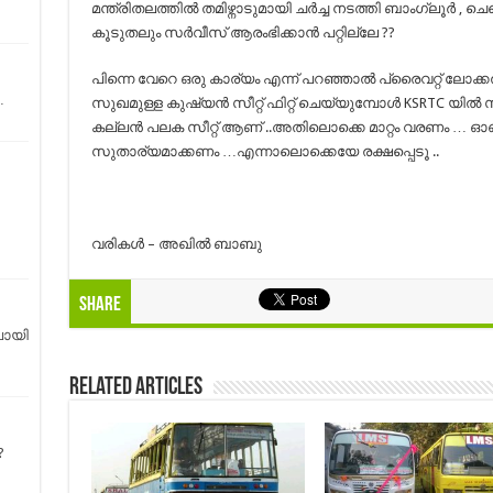
മന്ത്രിതലത്തിൽ തമിഴ്നാടുമായി ചർച്ച നടത്തി ബാംഗ്ലൂർ , ച
കൂടുതലും സർവീസ് ആരംഭിക്കാൻ പറ്റില്ലേ ??
പിന്നെ വേറെ ഒരു കാര്യം എന്ന് പറഞ്ഞാൽ പ്രൈവറ്റ് 
…
സുഖമുള്ള കുഷ്യൻ സീറ്റ് ഫിറ്റ് ചെയ്യുമ്പോൾ KSRTC യിൽ
കല്ലൻ പലക സീറ്റ് ആണ് ..അതിലൊക്കെ മാറ്റം വരണം
സുതാര്യമാക്കണം …എന്നാലൊക്കെയേ രക്ഷപ്പെടൂ ..
വരികള്‍ – അഖില്‍ ബാബു
Share
ോയി
Related Articles
?