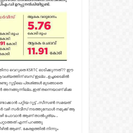
എന്തിനാ വെറുതെ KSRTC ഓടിക്കുന്നത് ?? ഈ
ആവശ്യത്തിന് ബസ് ഇല്ല ..ഉച്ചടൈമിൽ
ു റൂട്ടിലെ പ്രശ്ങ്ങൾ മുടങ്ങാതെ
 അനങ്ങുന്നില്ല..ഇത് തന്നെയാണ്‌ മിക്ക
ണ്ടാക്കാൻ പറ്റിയ റൂട്ട് ..സീസൺ സമയത്
ർ വഴി സർവീസ് നടത്തുമ്പോൾ നമുക്ക് ആ
് വഴി പോവാൻ ആണ് താൽപ്പര്യം ..
്റാത്തത് എന്ന് പറഞ്ഞു
ീഴിൽ ആണ് . കേരളത്തിൽ നിന്നും