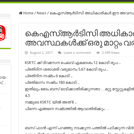
Home
/
News
/
കെഎസ്ആര്‍ടിസി അധികാരികള്‍ ഈ അവസ്ഥകള്‍
കെഎസ്ആര്‍ടിസി അധികാര
അവസ്ഥകള്‍ക്ക് ഒരു മാറ്റം 
August 2, 2017
Leave a comment
2,599 Views
KSRTC ക്ക് ദിവസേന ചെലവ് ഏകദേശം 12 കോടി രൂപ ..
പ്രതിദിന ശരാശരി വരുമാനം 5.67 കോടി രൂപ ..
പ്രതിദിന നഷ്‌ടം 6 കോടി ..
മായ
പ്രതിമാസ നഷ്‌ടം 180 കോടി ..
സ്…
ഇതിലും ഭേദം ബസ് ഓടിക്കാതിരിക്കുന്നതാ …മറ്റു സ്റ്റേറ്
4.5
നമ്മുടെ KSRTC യിൽ അത് 8 ..
പിന്നെ എങ്ങനെ നഷ്‌ടത്തിൽ ആവാതിരിക്കും …
ബസ് ഫാൻ എന്ന് പറഞ്ഞു നടക്കുന്ന പത്തിൽ പഠിക്കുന്ന വ