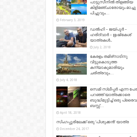
പാട്ടുസീനിൽ തിളങ്ങിയ
കിളിമഞ്ചാരോയും മാച്ചു
പിച്ചുവും…
February 3, 2019
ഡൽഹി – ജയ്‌പൂർ –
ഹരിദ്വാർ – ഋഷികേശ്
യാത്രകൾ..
July 2, 2018
കേരളം തമിഴ്‌നാടിനു
വിട്ടുകൊടുത്ത
കന്യാകുമാരിയും
ചരിത്രവും…
July 4, 2018
സെമി സ്ലീപ്പര്‍ എന്ന പേര
പറഞ്ഞ് യാത്രക്കാരെ
ബുദ്ധിമുട്ടിച്ച് ഒരു പ്രൈവറ്
ബസ്സ്‌…
April 18, 2018
സിംഗപ്പൂരിലേക്ക് ഒരു ‘പിശുക്കന്‍’ യാത്ര
December 24, 2017