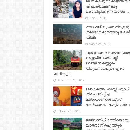
മലനിരകളുടെ രാജ്ഞിയ
ഷിംലയിലേക്ക് ഒരു
കൊതിപ്പിക്കുന്ന യാത്ര…
June 9, 2018
തമാശയ്ക്കും അതിരുണ്ട്;
ശ്രദ്ധേയമായൊരു ഷോര്‍ട്
ഫിലിം
March 24, 2018
പുതുവത്സര സമ്മാനമായ
കണ്ണൂരിന് ശതാബ്ദി
ട്രെയിൻകണ്ണൂർ-
തിരുവനന്തപുരം ഏഴര
മണിക്കൂർ
December 28, 2017
ലോകത്തെ ഫാസ്റ്റ് ഫുഡ്
ശീലം പഠിപ്പിച്ച
മക്‌ഡൊണാൾഡ്സ്
ഭക്ഷ്യശൃംഖലയുടെ ചരിത്
February 3, 2019
ജലസന്നിധി തേടിയൊരു
യാത്ര ; നീർപുത്തൂർ