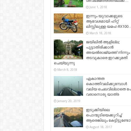
ശിവക്ഷേത്രത്തിലേക്ക്…
June 1, 2018
ഇന്നും യുവാക്കളുടെ
ആവേശമായി ഹിറ്റ്
ലിസ്റ്റിലുള്ള യമഹ RX100
March 18, 2018
ജയിലില്‍ ആളില്ല;
പൂട്ടാതിരിക്കാന്‍
അയല്‍രാജ്യത്ത് നിന്നും
തടവുകാരെ ഇറക്കുമതി
ചെയ്യുന്നു
March 8, 2018
ഏകാന്തത
കൊത്തിവലിക്കുമ്പോൾ
വലിയ ചെലവില്ലാതെ പ
വരാനൊരു യാത്ര
January 20, 2019
ഇടുക്കിയിലെ
പൊന്മുടിയെക്കുറിച്ച്
ആരെങ്കിലും കേട്ടിട്ടുണ്ടോ
August 18, 2017