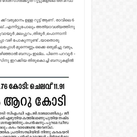
ൃതർ ദേശസാൽക്കൃത റൂട്ടുകളിലെ അവസ്ഥ
് വരുമാനം ഉള്ള റൂട്ട് ആണ് . രാവിലെ 6
..എന്നിട്ടുപോലും അത്യാവശ്യത്തിനു
ായൂർ ,മലപ്പുറം ,തിരൂർ ,പൊന്നാനി
 വഴി പോകുന്നുണ്ട് ..യാതൊരു
ൾ മൂന്നെണ്ണം ഒക്കെ ഒരുമിച്ചു വരും,
കഴിഞ്ഞാൽ ബസും ഇല്ല.. പിന്നെ പറവൂർ –
വീസിനു ഇറക്കിയ തിരുകൊച്ചി ബസുകളിൽ