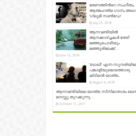
മരണത്തിന്‍റെ സംഗീതം,
ആത്മഹത്യ ഗാനം അഥ
‘ഗ്ലൂമി സൺഡേ’
July 25, 2018
ആനവണ്ടിയിൽ
ആനക്കാഴ്ച്ചകൾ തേടി
മഞ്ഞുപൊഴിയും
മഞ്ഞൂരിലേക്ക്…
June 15, 2018
‘ബാലി’ എന്ന സുന്ദരിയിലേ
പങ്കാളിയുമൊത്തൊരു
കിടിലൻ യാത്ര..
August 6, 2018
ആനവണ്ടിയിലെ യാത്ര; സിനിമാതാരം ലെ
മനസ്സു തുറക്കുന്നു…
October 11, 2017