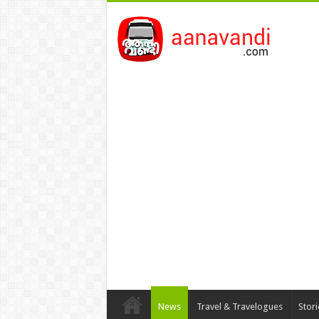
News
Travel & Travelogues
Stor