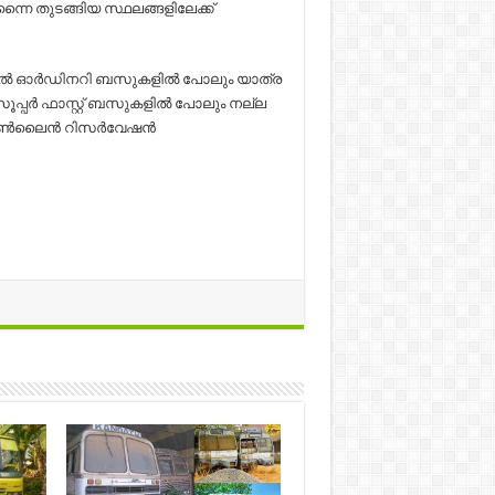
െന്നൈ തുടങ്ങിയ സ്ഥലങ്ങളിലേക്ക്
ലോക്കൽ ഓർഡിനറി ബസുകളിൽ പോലും യാത്ര
 സൂപ്പർ ഫാസ്റ്റ് ബസുകളിൽ പോലും നല്ല
 … ഓൺലൈൻ റിസർവേഷൻ