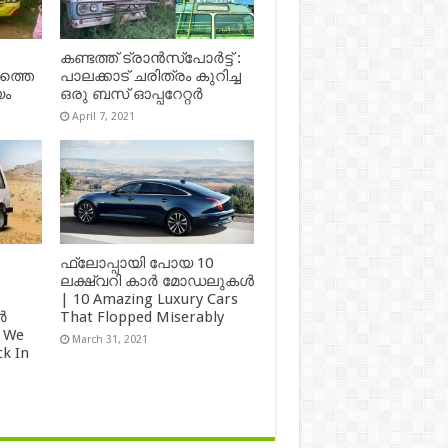
കണ്ടത്ത് ട്രാൻസ്‌പോർട്ട് :
ഷത്തെ
പാലക്കാട് ചരിത്രം കുറിച്ച
യം
ഒരു ബസ് ഓപ്പറേറ്റർ
April 7, 2021
ഫ്ലോപ്പായി പോയ 10
ലക്ഷ്വറി കാർ മോഡലുകൾ
| 10 Amazing Luxury Cars
ർ
That Flopped Miserably
 We
March 31, 2021
k In