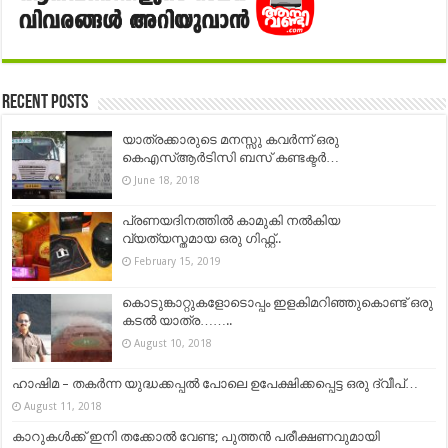
Recent Posts
യാത്രക്കാരുടെ മനസ്സു കവർന്ന് ഒരു
കെഎസ്ആർടിസി ബസ് കണ്ടക്ടർ…
June 18, 2018
പ്രണയദിനത്തിൽ കാമുകി നൽകിയ
വ്യത്യസ്തമായ ഒരു ഗിഫ്റ്റ്..
February 15, 2019
കൊടുങ്കാറ്റുകളോടൊപ്പം ഇളകിമറിഞ്ഞുകൊണ്ട് ഒരു
കടല്‍ യാത്ര……..
August 10, 2018
ഹാഷിമ – തകർന്ന യുദ്ധക്കപ്പൽ പോലെ ഉപേക്ഷിക്കപ്പെട്ട ഒരു ദ്വീപ്…
August 11, 2018
കാറുകള്‍ക്ക് ഇനി തക്കോല്‍ വേണ്ട; പുത്തന്‍ പരീക്ഷണവുമായി