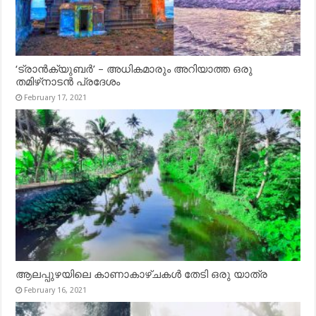
‘ട്രാൻക്യുബർ’ – അധികമാരും അറിയാത്ത ഒരു
തമിഴ്‌നാടൻ പ്രദേശം
February 17, 2021
ആലപ്പുഴയിലെ കാണാകാഴ്ചകൾ തേടി ഒരു യാത്ര
February 16, 2021