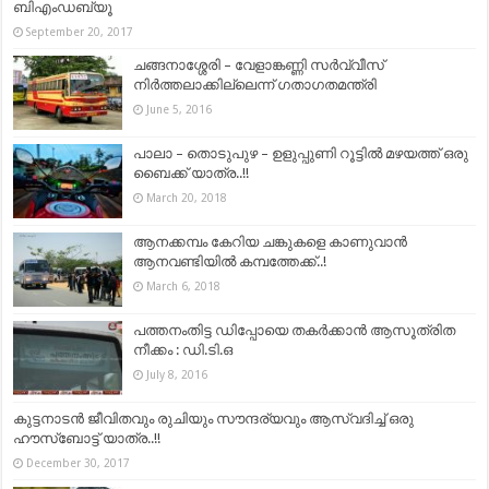
ബിഎംഡബ്യൂ
September 20, 2017
ചങ്ങനാശ്ശേരി – വേളാങ്കണ്ണി സര്‍വ്വീസ്
നിര്‍ത്തലാക്കില്ലെന്ന് ഗതാഗതമന്ത്രി
June 5, 2016
പാലാ – തൊടുപുഴ – ഉളുപ്പുണി റൂട്ടില്‍ മഴയത്ത് ഒരു
ബൈക്ക് യാത്ര..!!
March 20, 2018
ആനക്കമ്പം കേറിയ ചങ്കുകളെ കാണുവാൻ
ആനവണ്ടിയില്‍ കമ്പത്തേക്ക്..!
March 6, 2018
പത്തനംതിട്ട ഡിപ്പോയെ തകർക്കാൻ ആസൂത്രിത
നീക്കം : ഡി.ടി.ഒ
July 8, 2016
കുട്ടനാടന്‍ ജീവിതവും രുചിയും സൗന്ദര്യവും ആസ്വദിച്ച് ഒരു
ഹൗസ്ബോട്ട് യാത്ര..!!
December 30, 2017