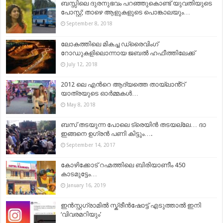
ബസ്സിലെ ദുരനുഭവം പറഞ്ഞുകൊണ്ട് യുവതിയുടെ
പോസ്റ്റ്; താഴെ ആളുകളുടെ പൊങ്കാലയും…
September 8, 2018
ലോകത്തിലെ മികച്ച ഡ്രൈവിംഗ്
റോഡുകളിലൊന്നായ ജബൽ ഹഫീത്തിലേക്ക്
July 12, 2018
2012 ലെ എന്‍റെ ആദ്യത്തെ തായ്​ലാൻ്റ്
യാത്രയുടെ ഓര്‍മ്മകള്‍…
May 8, 2018
ബസ് തടയുന്ന പോലെ ട്രെയിന്‍ തടയല്ലേ… ദാ
ഇങ്ങനെ ഉഗ്രന്‍ പണി കിട്ടും….
September 14, 2017
കോഴിക്കോട് റഹ്മത്തിലെ ബിരിയാണീം 450
കാടമുട്ടേം…
January 16, 2019
ഇന്‍സ്റ്റഗ്രാമില്‍ സ്ക്രീന്‍ഷോട്ട് എടുത്താല്‍ ഇനി
‘വിവരമറിയും’