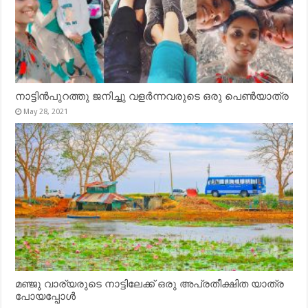
നാട്ടിൻപുറത്തു ജനിച്ചു വളർന്നവരുടെ ഒരു പെൺയാത്ര
May 28, 2021
മഞ്ജു വാര്യരുടെ നാട്ടിലേക്ക് ഒരു അപ്രതീക്ഷിത യാത്ര
പോയപ്പോൾ