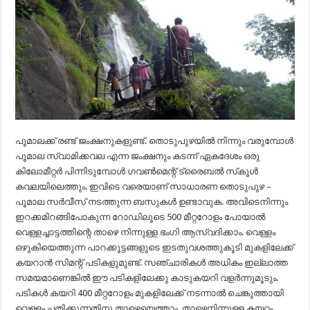
പൂമാലക്ക് രണ്ട് ജംക്ഷനുകളുണ്ട്. തൊടുപുഴയില്‍ നിന്നും വരുമ്പോള്‍
പൂമാല സ്വാമിക്കവല എന്ന ജംക്ഷനും കടന്ന് ഏകദേശം ഒരു
കിലോമീറ്റര്‍ പിന്നിടുമ്പോള്‍ ഗവണ്‍മെന്റ് ട്രൈബല്‍ സ്‌കൂള്‍
കവലയിലെത്തും. ഇവിടെ വരെയാണ് സാധാരണ തൊടുപുഴ –
പൂമാല സര്‍വീസ് നടത്തുന്ന ബസുകള്‍ ഉണ്ടാവുക. അവിടെനിന്നും
ഇറക്കമിറങ്ങിപോകുന്ന റോഡിലൂടെ 500 മീറ്ററോളം പോയാല്‍
വെള്ളച്ചാട്ടത്തിന്റെ താഴെ നിന്നുള്ള ഭംഗി ആസ്വദിക്കാം. വെള്ളം
ഒഴുകിയെത്തുന്ന പാറക്കൂട്ടങ്ങളുടെ ഇടതുവശത്തുകൂടി മുകളിലേക്ക്
കയറാന്‍ സിമന്റ് പടികളുമുണ്ട്. സഞ്ചാരികള്‍ അധികം ഇല്ലാത്ത
സമയമാണെങ്കില്‍ ഈ പടികളിലേക്കു കാടുകയറി വളര്‍ന്നുമൂടും.
പടികള്‍ കയറി 400 മീറ്ററോളം മുകളിലേക്ക് നടന്നാല്‍ ചെങ്കുത്തായി
വെള്ളം പതിക്കുന്നതിനു താഴെയെത്താം. താഴെനിന്നുള്ള കയറ്റം