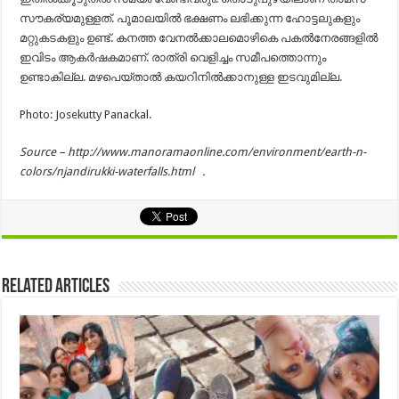
സൗകര്യമുള്ളത്. പൂമാലയില്‍ ഭക്ഷണം ലഭിക്കുന്ന ഹോട്ടലുകളും
മറ്റുകടകളും ഉണ്ട്. കനത്ത വേനല്‍ക്കാലമൊഴികെ പകല്‍നേരങ്ങളില്‍
ഇവിടം ആകര്‍ഷകമാണ്. രാത്രി വെളിച്ചം സമീപത്തൊന്നും
ഉണ്ടാകില്ല. മഴപെയ്താല്‍ കയറിനില്‍ക്കാനുള്ള ഇടവുമില്ല.
Photo: Josekutty Panackal.
Source – http://www.manoramaonline.com/environment/earth-n-
colors/njandirukki-waterfalls.html .
Related Articles