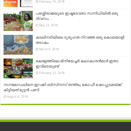
February 10, 2018
പഴശ്ശിരാജയുടെ ഇഷ്ടദേവതാ സന്നിധിയിൽ ഒരു
ദിവസം…
May 23, 2018
കടലിനടിയിലെ ദുരൂഹത നിറഞ്ഞ ഒരു കൊലയാളി
തടാകം
March 9, 2018
കേരളത്തിലെ മിനിയേച്ചർ കലാകാരൻമാർ ഇതാ
ഇവിടെയുണ്ട്
February 23, 2018
നഗ്നമോഡലിനെ ഇറക്കി ബിസിനസ് തന്ത്രം; കോഫീ ഷോപ്പുടമയ്ക്ക്
കിട്ടിയത് മുട്ടൻ പണി
August 8, 2018