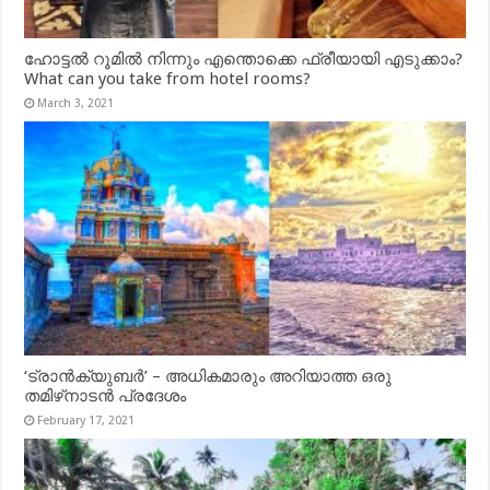
ഹോട്ടൽ റൂമിൽ നിന്നും എന്തൊക്കെ ഫ്രീയായി എടുക്കാം?
What can you take from hotel rooms?
March 3, 2021
‘ട്രാൻക്യുബർ’ – അധികമാരും അറിയാത്ത ഒരു
തമിഴ്‌നാടൻ പ്രദേശം
February 17, 2021