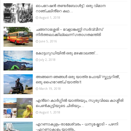
ഓപറേഷൻ തണ്ടർബോൾട്ട് : ഒരു വിമാന
റാഞ്ചലിൻ്റെ കഥ…
August 1, 2018
ചങ്ങനാശ്ശേരി – വേളാങ്കണ്ണി സര്‍വ്വീസ്
നിര്‍ത്തലാക്കില്ലെന്ന് ഗതാഗതമന്ത്രി
June 5, 2016
കോട്ടഗുഡിയിൽ ഒരു മഴക്കാലത്ത്…
July 2, 2018
അങ്ങനെ ഞങ്ങൾ ഒരു യാത്ര പോയി ‘സ്കൂട്ടറിൽ’,
ഒരു ഹൈറേഞ്ച് യാത്ര !!
March 19, 2018
എൻ്റെ കാർഗ്ഗിൽ യാത്രയും, സുരുവിലെ കാശ്മീരി
പെൺകുട്ടിയുടെ ചിരിയും…
August 1, 2018
എറണാകുളം-രാമേശ്വരം – ധനുഷ്കോടി – പഴനി
-എറണാകുളം യാത്ര..