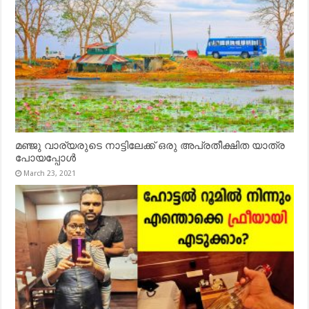
മഞ്ജു വാര്യരുടെ നാട്ടിലേക്ക് ഒരു അപ്രതീക്ഷിത യാത്ര
പോയപ്പോൾ
March 23, 2021