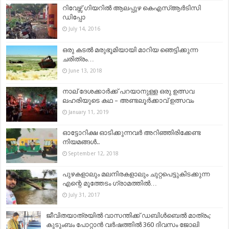
റിവേഴ്സ് ഗിയറില്‍ ആലപ്പുഴ കെഎസ്ആര്‍ടിസി
ഡിപ്പോ
July 14, 2016
ഒരു കടൽ മരുഭൂമിയായി മാറിയ ഞെട്ടിക്കുന്ന
ചരിത്രം…
June 13, 2018
നാല് ദേശക്കാർക്ക് പറയാനുള്ള ഒരു ഉത്സവ
ലഹരിയുടെ കഥ – അണ്ടലൂർക്കാവ് ഉത്സവം
January 11, 2019
ഓട്ടോറിക്ഷ ഓടിക്കുന്നവർ അറിഞ്ഞിരിക്കേണ്ട
നിയമങ്ങൾ..
September 12, 2018
പുഴകളാലും മലനിരകളാലും ചുറ്റപെട്ടുകിടക്കുന്ന
എന്റെ മൂത്തേടം ഗ്രാമത്തിൽ…
July 31, 2017
ജീവിതയാത്രയില്‍ വാസന്തിക്ക് ഡബിള്‍ബെല്‍ മാത്രം;
കുടുംബം പോറ്റാന്‍ വര്‍ഷത്തില്‍ 360 ദിവസം ജോലി