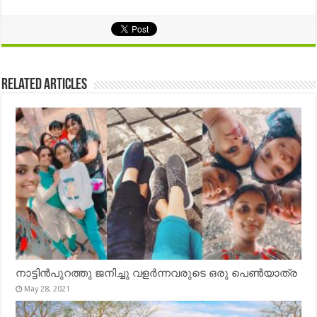
Related Articles
നാട്ടിൻപുറത്തു ജനിച്ചു വളർന്നവരുടെ ഒരു പെൺയാത്ര
May 28, 2021