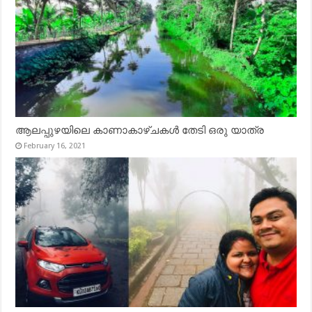
ആലപ്പുഴയിലെ കാണാകാഴ്ചകൾ തേടി ഒരു യാത്ര
February 16, 2021