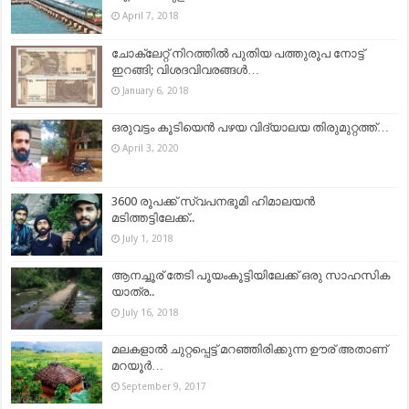
April 7, 2018
ചോക്ലേറ്റ് നിറത്തില്‍ പുതിയ പത്തുരൂപ നോട്ട്
ഇറങ്ങി; വിശദവിവരങ്ങള്‍…
January 6, 2018
ഒരുവട്ടം കൂടിയെന്‍ പഴയ വിദ്യാലയ തിരുമുറ്റത്ത്…
April 3, 2020
3600 രൂപക്ക് സ്വപനഭൂമി ഹിമാലയൻ
മടിത്തട്ടിലേക്ക്..
July 1, 2018
ആനച്ചൂര് തേടി പൂയംകൂട്ടിയിലേക്ക് ഒരു സാഹസിക
യാത്ര..
July 16, 2018
മലകളാൽ ചുറ്റപ്പെട്ട് മറഞ്ഞിരിക്കുന്ന ഊര് അതാണ്
മറയൂർ…
September 9, 2017