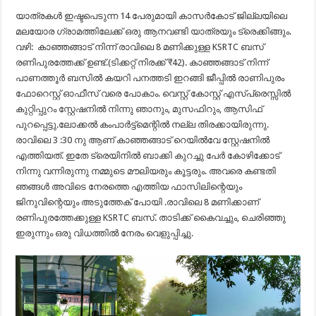
യാത്രകൾ ഇഷ്ടപെടുന്ന 14 പേരുമായി കാസർകോട് ജില്ലയിലെ
മലയോര ഗ്രാമത്തിലേക്ക് ഒരു ആനവണ്ടി യാത്രയും ട്രെക്കിങ്ങും.
വഴി: കാഞ്ഞങ്ങാട് നിന്ന് രാവിലെ 8 മണിക്കുള്ള KSRTC ബസ്
രണിപുരത്തേക്ക് ഉണ്ട്.(ടിക്കറ്റ് നിരക്ക് ₹42). കാഞ്ഞങ്ങാട്‌ നിന്ന്
പാണത്തൂർ ബസിൽ കയറി പനത്തടി ഇറങ്ങി ജീപ്പിൽ രാണിപുരം
ഫോറെസ്റ്റ് ഓഫീസ് വരെ പോകാം. വെസ്റ്റ് കോസ്റ്റ് എസ്പ്രെസ്സിൽ
കുറ്റിപ്പുറം സ്റ്റേഷനിൽ നിന്നു ഞാനും, മുസഫിറും, ആസിഫ്
പുറപ്പെട്ടു.ലോക്കൽ കംപാർട്ട്‌മെന്റിൽ നല്ല തിരക്കായിരുന്നു.
രാവിലെ 3 :30 നു ആണ് കാഞ്ഞങ്ങാട് റെയിൽവേ സ്റ്റേഷനിൽ
എത്തിയത്. ഇതേ ട്രെയിനിൽ ബാക്കി കുറച്ചു പേർ കോഴിക്കോട്
നിന്നു വന്നിരുന്നു നമ്മുടെ മൗലിയരും കൂട്ടരും. അവരെ കണ്ടതി
ഞങ്ങൾ അവിടെ നേരത്തെ എത്തിയ ഫാസിലിന്റെയും
ജിനുവിന്റെയും അടുത്തേക് പോയി .രാവിലെ 8 മണിക്കാണ്
രണിപുരത്തേക്കുള്ള KSRTC ബസ്. താടിക്ക് കൈവച്ചും, ചെരിഞ്ഞു
ഇരുന്നും ഒരു വിധത്തിൽ നേരം വെളുപ്പിച്ചു.