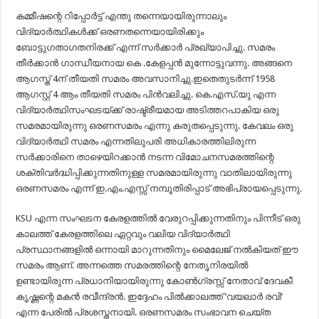
കമ്മീഷന്റെ റിപ്പോർട്ട് എന്തു തന്നെയായിരുന്നാലും
വിദ്യാർത്ഥികൾക്ക് ഒരണതന്നെയായിരിക്കും
ബോട്ടുഗതാഗതനിരക്ക് എന്ന് സർക്കാർ പ്രഖ്യാപിച്ചു. സമരം
തീർക്കാൻ ഗാന്ധീയനായ കെ .കേളപ്പൻ മുന്നോട്ടുവന്നു. അങ്ങനെ
ആഗസ്ത് 4ന് തീയതി സമരം അവസാനിച്ചു.ഇതെതുടർന്ന് 1958
ആഗസ്റ്റ് 4 ആം തീയതി സമരം പിൻവലിച്ചു. കെ.എസ്.യു എന്ന
വിദ്യാർത്ഥിസംഘടയ്ക്ക് രാഷ്ട്രീയമായ അടിത്തറപാകിയ ഒരു
സമരമായിരുന്നു ഒരണസമരം എന്നു കരുതപ്പെടുന്നു. കേവലം ഒരു
വിദ്യാർത്ഥി സമരം എന്നതിലുപരി അധികാരത്തിലിരുന്ന
സർക്കാരിനെ താഴെയിറക്കാൻ നടന്ന വിമോചനസമരത്തിന്റെ
ശക്തിവർദ്ധിപ്പിക്കുന്നതിനുള്ള സമരമായിരുന്നു വാതിലായിരുന്നു
ഒരണസമരം എന്ന് ഇ.എം.എസ്സ് നമ്പൂതിരിപ്പാട് അഭിപ്രായപ്പെടുന്നു.
KSU എന്ന സംഘടന കേരളത്തിൽ വേരുറപ്പിക്കുന്നതിനും പിന്നീട്‌ ഒരു
കാലത്ത്‌ കേരളത്തിലെ ഏറ്റവും വലിയ വിദ്യാർത്ഥി
പ്രസ്ഥാനങ്ങളിൽ ഒന്നായി മാറുന്നതിനും മൈലേജ്‌ നൽകിയത്‌ ഈ
സമരം ആണ്. അന്നത്തെ സമരത്തിന്റെ നേതൃനിരയിൽ
ഉണ്ടായിരുന്ന പ്രധാനിയായിരുന്നു കോൺഗ്രസ്സ്‌ നേതാവ്‌ ദേവകീ
കൃഷ്ണന്റെ മകൻ രവീന്ദ്രൻ. ഇദ്ദേഹം പിൽക്കാലത്ത്‌ ‘വയലാർ രവി’
എന്ന പേരിൽ പ്രശസ്തനായി. ഒരണസമരം സംഭാവന ചെയ്ത