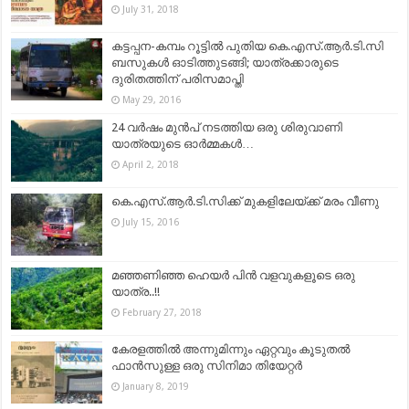
July 31, 2018
കട്ടപ്പന-കമ്പം റൂട്ടിൽ പുതിയ കെ.എസ്.ആർ.ടി.സി
ബസുകൾ ഓടിത്തുടങ്ങി; യാത്രക്കാരുടെ
ദുരിതത്തിന് പരിസമാപ്തി
May 29, 2016
24 വര്‍ഷം മുന്‍പ് നടത്തിയ ഒരു ശിരുവാണി
യാത്രയുടെ ഓര്‍മ്മകള്‍…
April 2, 2018
കെ.എസ്.ആർ.ടി.സിക്ക് മുകളിലേയ്ക്ക് മരം വീണു
July 15, 2016
മഞ്ഞണിഞ്ഞ ഹെയർ പിൻ വളവുകളൂടെ ഒരു
യാത്ര..!!
February 27, 2018
കേരളത്തിൽ അന്നുമിന്നും ഏറ്റവും കൂടുതൽ
ഫാൻസുള്ള ഒരു സിനിമാ തിയേറ്റർ
January 8, 2019