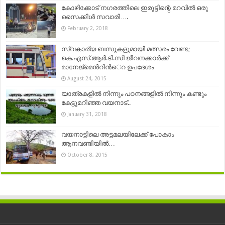
കോഴിക്കോട് നഗരത്തിലെ ഇരുട്ടിന്റെ മറവില്‍ ഒരു
സൈക്കിൾ സവാരി….
February 2, 2018
സ്വകാര്യ ബസുകളുമായി മത്സരം വേണ്ട;
കെ.എസ്.ആര്‍.ടി.സി ജീവനക്കാര്‍ക്ക്
മാനേജ്മെന്‍റിന്‍െറ ഉപദേശം
August 24, 2015
യാത്രകളിൽ നിന്നും പഠനങ്ങളിൽ നിന്നും കണ്ടും
കേട്ടുമറിഞ്ഞ വയനാട്..
January 31, 2018
വയനാട്ടിലെ അട്ടമലയിലേക്ക് പോകാം
ആനവണ്ടിയില്‍…
October 8, 2015