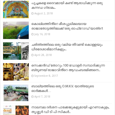
പൂച്ചകളെ ദൈവമായി കണ്ട് ആരാധിക്കുന്ന ഒരു
കന്നഡ ഗ്രാമം..
August 2, 2018
കൊല്ലത്തിൻ്റെ മീശപ്പുലിമലയായ
രാജാതോട്ടത്തിലേക്ക് ഒരു ഓഫ്‌റോഡ് യാത്ര !!
July 16, 2018
ചരിത്രത്തിലെ ഒരു വലിയ തീവണ്ടി കൊള്ളയും
ധീരദേശാഭിമാനികളും..
April 28, 2018
സെക്കൻഡ് തോറും 100 ഡോളര്‍ സമ്പാദിക്കുന്ന
ബ്രൂണയ് രാജാവിൻ്റെ ആഡംബരമിങ്ങനെ..
September 8, 2017
ബാല്യത്തിലെ ഒരു O.M.K.V. യാത്രയുടെ
ഓര്‍മ്മകള്‍…
April 7, 2018
നാലമ്പല ദര്‍ശന പാക്കേജുകളുമായി എറണാകുളം,
തൃശ്ശൂർ ഡി ടി പി സികൾ..