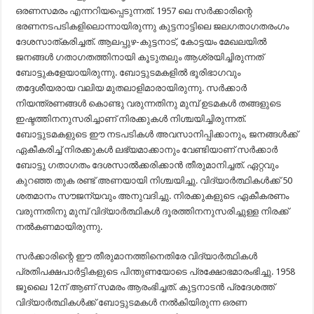
ഒരണസമരം എന്നറിയപ്പെടുന്നത്. 1957 ലെ സർക്കാരിന്റെ
ഭരണനടപടികളിലൊന്നായിരുന്നു കുട്ടനാട്ടിലെ ജലഗതാഗതരംഗം
ദേശസാത്കരിച്ചത്. ആലപ്പുഴ-കുട്ടനാട്, കോട്ടയം മേഖലയിൽ
ജനങ്ങൾ ഗതാഗതത്തിനായി കൂടുതലും ആശ്രയിച്ചിരുന്നത്
ബോട്ടുകളേയായിരുന്നു. ബോട്ടുടമകളിൽ ഭൂരിഭാഗവും
തദ്ദേശീയരായ വലിയ മുതലാളിമാരായിരുന്നു. സർക്കാർ
നിയന്ത്രണങ്ങൾ കൊണ്ടു വരുന്നതിനു മുമ്പ് ഉടമകൾ തങ്ങളുടെ
ഇഷ്ടത്തിനനുസരിച്ചാണ് നിരക്കുകൾ നിശ്ചയിച്ചിരുന്നത്.
ബോട്ടുടമകളുടെ ഈ നടപടികൾ അവസാനിപ്പിക്കാനും, ജനങ്ങൾക്ക്
ഏകീകരിച്ച് നിരക്കുകൾ ലഭ്യമാക്കാനും വേണ്ടിയാണ് സർക്കാർ
ബോട്ടു ഗതാഗതം ദേശസാൽക്കരിക്കാൻ തീരുമാനിച്ചത്. ഏറ്റവും
കുറഞ്ഞ തുക രണ്ട് അണയായി നിശ്ചയിച്ചു. വിദ്യാർത്ഥികൾക്ക് 50
ശതമാനം സൗജന്യവും അനുവദിച്ചു. നിരക്കുകളുടെ ഏകീകരണം
വരുന്നതിനു മുമ്പ് വിദ്യാർത്ഥികൾ ദൂരത്തിനനുസരിച്ചുള്ള നിരക്ക്
നൽകണമായിരുന്നു.
സർക്കാരിന്റെ ഈ തീരുമാനത്തിനെതിരേ വിദ്യാർത്ഥികൾ
പ്രതിപക്ഷപാർട്ടികളുടെ പിന്തുണയോടെ പ്രക്ഷോഭമാരംഭിച്ചു. 1958
ജൂലൈ 12ന് ആണ് സമരം ആരംഭിച്ചത്. കുട്ടനാടൻ പ്രദേശത്ത്
വിദ്യാർത്ഥികൾക്ക് ബോട്ടുടമകൾ നൽകിയിരുന്ന ഒരണ