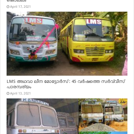
April 17, 2021
LMS അഥവാ ലീന മോട്ടോർസ് : 45 വർഷത്തെ സർവ്വീസ്
പാരമ്പര്യം
April 13, 2021