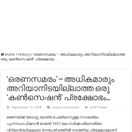
Home
/
History
/
‘ഒരണസമരം’ – അധികമാരും അറിയാനിടയില്ലാത്ത
ഒരു ‘കൺസെഷൻ’ പ്രക്ഷോഭം…
‘ഒരണസമരം’ – അധികമാരും
അറിയാനിടയില്ലാത്ത ഒരു
‘കൺസെഷൻ’ പ്രക്ഷോഭം…
September 13, 2018
Leave a comment
4,957 Views
ഒരണയ്ക്ക് ബോട്ടു യാത്ര ചെയ്യാനുള്ള സൗകര്യം
പുനസ്ഥാപിക്കാൻ വേണ്ടി 1957 ലെ സർക്കാരിനെതിരേ
വിദ്യാർത്ഥികളുടെ നേതൃത്വത്തിൽ നടത്തിയ പ്രക്ഷോഭമാണ്