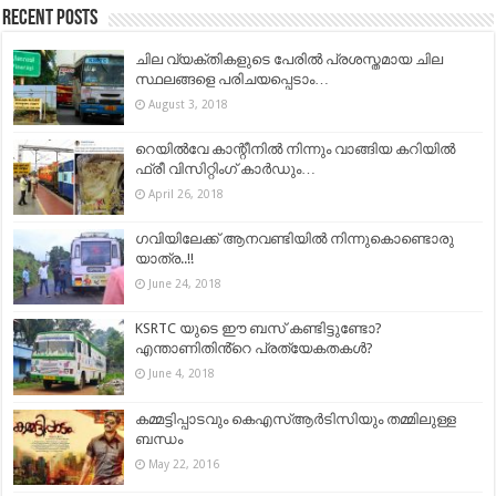
Recent Posts
ചില വ്യക്തികളുടെ പേരിൽ പ്രശസ്തമായ ചില
സ്ഥലങ്ങളെ പരിചയപ്പെടാം…
August 3, 2018
റെയില്‍വേ കാന്റീനില്‍ നിന്നും വാങ്ങിയ കറിയില്‍
ഫ്രീ വിസിറ്റിംഗ് കാര്‍ഡും…
April 26, 2018
ഗവിയിലേക്ക് ആനവണ്ടിയിൽ നിന്നുകൊണ്ടൊരു
യാത്ര..!!
June 24, 2018
KSRTC യുടെ ഈ ബസ് കണ്ടിട്ടുണ്ടോ?
എന്താണിതിൻ്റെ പ്രത്യേകതകൾ?
June 4, 2018
കമ്മട്ടിപ്പാടവും കെഎസ്ആര്‍ടിസിയും തമ്മിലുള്ള
ബന്ധം
May 22, 2016