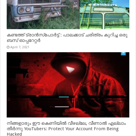
കണ്ടത്ത് ട്രാൻസ്‌പോർട്ട് : പാലക്കാട് ചരിത്രം കുറിച്ച ഒരു
ബസ് ഓപ്പറേറ്റർ
April 7, 2021
നിങ്ങളാരും ഈ കെണിയിൽ വീഴല്ലേ, വീണാൽ എല്ലാം
തീർന്നു YouTubers: Protect Your Account From Being
Hacked