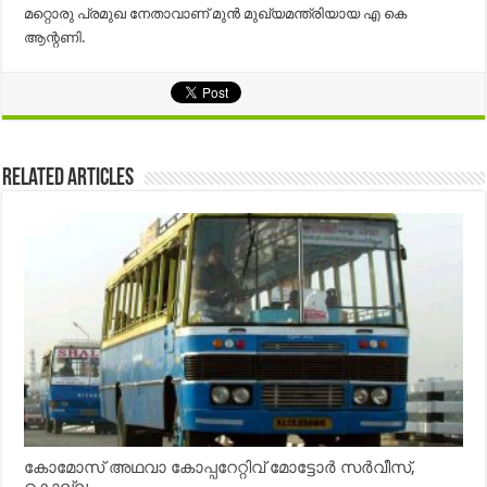
മറ്റൊരു പ്രമുഖ നേതാവാണ് മുൻ മുഖ്യമന്ത്രിയായ എ കെ
ആന്റണി.
Related Articles
കോമോസ് അഥവാ കോപ്പറേറ്റിവ് മോട്ടോര്‍ സര്‍വീസ്,
കൊല്ലം