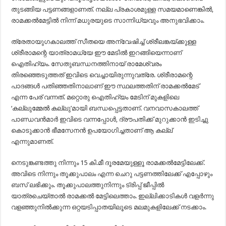
തുടങ്ങിയ പട്ടണങ്ങളാണത്. നല്ല പ്രകാശമുള്ള സമയമാണെങ്കില്‍,
രാമക്കല്‍മേട്ടില്‍ നിന്ന് മധുരയുടെ സാന്നിധ്യവും അനുഭവിക്കാം.
ത്രേതായുഗകാലത്ത് സീതയെ അന്വേഷിച്ച് ശ്രീലങ്കയ്ക്കുള്ള
ശ്രീരാമന്റെ യാത്രാമധ്യേ ഈ മേടിൽ ഇറങ്ങിയെന്നാണ്
ഐതിഹ്യം. സേതുബന്ധനത്തിനായ് രാമേശ്വരം
തിരഞ്ഞെടുത്തത് ഇവിടെ വെച്ചായിരുന്നുവത്രേ. ശ്രീരാമന്റെ
പാദങ്ങൾ പതിഞ്ഞതിനാലാണ് ഈ സ്ഥലത്തതിന് രാമക്കൽമേട്
എന്ന പേര് വന്നത്. മറ്റൊരു ഐതിഹ്യം മേടിന് മുകളിലെ
‘കല്ലുമ്മേൽ കല്ലു’മായി ബന്ധപ്പെട്ടതാണ്. വനവാസകാലത്ത്
പാണ്ഡവൻമാർ ഇവിടെ വന്നപ്പോൾ, ദ്രൗപതിക്ക് മുറുക്കാൻ ഇടിച്ചു
കൊടുക്കാൻ ഭീമസേനൻ ഉപയോഗിച്ചതാണ് ആ കല്ല്
എന്നുമാണത്.
നെടുങ്കണ്ടത്തു നിന്നും 15 കി.മീ ദൂരമേയുള്ളൂ രാമക്കല്‍മേട്ടിലേക്ക്.
അവിടെ നിന്നും തൂക്കുപാലം എന്ന ചെറു പട്ടണത്തിലേക്ക് എപ്പോഴും
ബസ് ലഭിക്കും. തൂക്കുപാലത്തുനിന്നും ട്രിപ്പ് ജീപ്പില്‍
യാത്രചെയ്താല്‍ രാമക്കല്‍ മേട്ടിലെത്താം. ഇല്ലിക്കാടികള്‍ വളര്‍ന്നു
വളഞ്ഞുനില്‍ക്കുന്ന ഒറ്റയടിപ്പാതയിലൂടെ മലമുകളിലേക്ക് നടക്കാം.