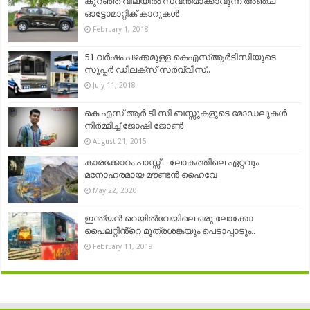
കുറഞ്ഞ വിലയില്‍ സ്വന്തമാക്കാവുന്ന അഞ്ച്
ഓട്ടോമാറ്റിക് കാറുകള്‍
February 1, 2018
51 വർഷം പഴക്കമുള്ള കെഎസ്ആർടിസിയുടെ
സൂപ്പർ ഡീലക്സ് സർവ്വീസ്..
July 11, 2018
കെ എസ് ആര്‍ ടി സി ബസ്സുകളുടെ മോഡലുകള്‍
നിര്‍മ്മിച്ച് ജോഷി ജോണ്‍
August 21, 2015
കാരക്കോറം പാസ്സ് – ലോകത്തിലെ ഏറ്റവും
മനോഹരമായ മൗണ്ടൻ ഹൈവേ
May 22, 2020
ഇന്ത്യൻ റെയിൽവേയിലെ ഒരു ലോക്കോ
പൈലറ്റിൻ്റെ മൂത്രശങ്കയും പെടാപ്പാടും..
February 11, 2019