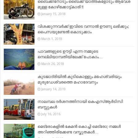
ബൈ​ക്കി​നോ​ടും ബൈ​ക്ക് യാ​ത്ര​ക​ളോ​ടും ആ​വേ​ശ​
മു​ള്ള കോ​ഴി​ക്കോ​ട്ട്കാ​രി !!
January 15, 2018
വിശക്കുന്നവർക്ക് ഇവിടെ വന്നാൽ ഊണു ലഭിക്കും;
പൈസയുണ്ടേല്‍ കൊടുക്കാം
March 1, 2018
പാവങ്ങളുടെ ഊട്ടി എന്ന നമ്മുടെ
നെല്ലിയാമ്പതിയിലേക്ക് പോകാം…
March 26, 2018
കുടജാദ്രിയിൽ കുടികൊള്ളും മഹേശ്വരിയും
മുരുഡേശ്വരത്തെ മഹാദേവനും
January 14, 2019
നാലമ്പല ദര്‍ശനത്തിനായി കെഎസ്ആര്‍ടിസി
ബസ്സുകള്‍
July 16, 2016
മെട്രോകളില്‍ കേമന്‍ കൊച്ചി മെട്രോ; നമ്മൾ
അറിഞ്ഞിരിക്കേണ്ട വസ്തുതകൾ…