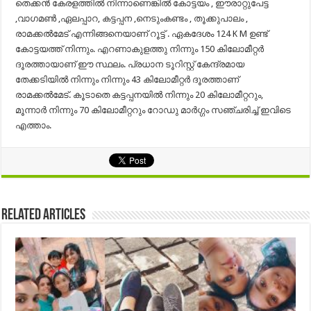
തെക്കൻ കേരളത്തിൽ നിന്നാണെങ്കിൽ കോട്ടയം , ഈരാറ്റുപേട്ട
,വാഗമണ്‍ ,ഏലപ്പാറ, കട്ടപ്പന ,നെടുംകണ്ടം , തൂക്കുപാലം ,
രാമക്കൽമേട്‌ എന്നിങ്ങനെയാണ് റൂട്ട് . ഏകദേശം 124 K M ഉണ്ട്
കോട്ടയത്ത്‌ നിന്നും. എറണാകുളത്തു നിന്നും 150 കിലോമീറ്റർ
ദൂരത്തായാണ് ഈ സ്ഥലം. പ്രധാന ടൂറിസ്റ്റ് കേന്ദ്രമായ
തേക്കടിയിൽ നിന്നും നിന്നും 43 കിലോമീറ്റർ ദൂരത്താണ്
രാമക്കൽമേട്. കൂടാതെ കട്ടപ്പനയിൽ നിന്നും 20 കിലോമീറ്ററും,
മൂന്നാർ നിന്നും 70 കിലോമീറ്ററും റോഡു മാർഗ്ഗം സഞ്ചരിച്ച് ഇവിടെ
എത്താം.
Related Articles