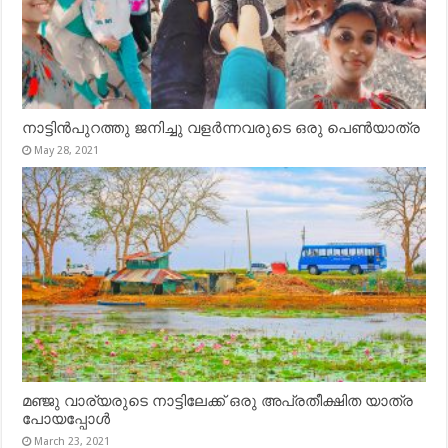
നാട്ടിൻപുറത്തു ജനിച്ചു വളർന്നവരുടെ ഒരു പെൺയാത്ര
May 28, 2021
മഞ്ജു വാര്യരുടെ നാട്ടിലേക്ക് ഒരു അപ്രതീക്ഷിത യാത്ര
പോയപ്പോൾ
March 23, 2021