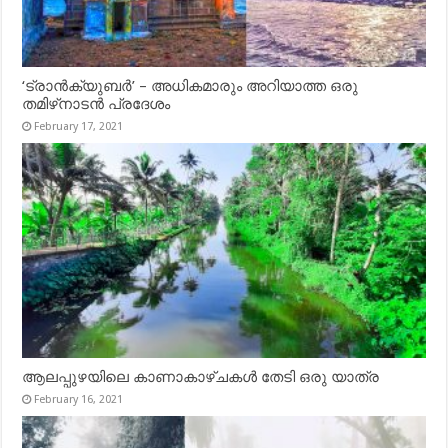
‘ട്രാൻക്യുബർ’ – അധികമാരും അറിയാത്ത ഒരു
തമിഴ്‌നാടൻ പ്രദേശം
February 17, 2021
ആലപ്പുഴയിലെ കാണാകാഴ്ചകൾ തേടി ഒരു യാത്ര
February 16, 2021