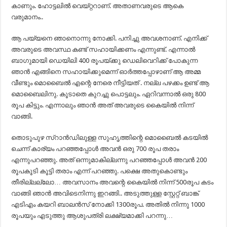
കാണും. ഹോട്ടലിൽ വെയ്റ്ററാണ്. അതാണവരുടെ ആകെ
വരുമാനം..
ആ പയ്യനെ ഞാനൊന്നു നോക്കി. പനിച്ചു അവശനാണ്. എനിക്ക്
അവരുടെ അവസ്ഥ കണ്ട് സഹായിക്കണം എന്നുണ്ട്. എന്നാൽ
ബാഗുമായി ഡെയിലി 400 രൂപയ്ക്കു ഡെലിവെറിക്ക് പോകുന്ന
ഞാൻ എങ്ങിനെ സഹായിക്കുമെന്ന് ഓർത്തപ്പോഴാണ് ആ അമ്മ
വീണ്ടും മൊബൈൽ എന്റെ നേരെ നീട്ടിയത് . നല്ല പഴക്കം ഉണ്ട് ആ
മൊബൈലിനു. കൂടാതെ കുറച്ചു പൊട്ടലും. ഏറിവന്നാൽ ഒരു 800
രൂപ കിട്ടും. എന്നാലും ഞാൻ അത് അവരുടെ കൈയിൽ നിന്ന്
വാങ്ങി.
തൊടുപുഴ സ്റാൻഡിലുള്ള സുഹൃത്തിന്റെ മൊബൈൽ കടയിൽ
ചെന്ന് കാര്യം പറഞ്ഞപ്പോൾ അവൻ ഒരു 700 രൂപ തരാം
എന്നുപറഞ്ഞു. അത് ഒന്നുമാകില്ലന്നു പറഞ്ഞപ്പോൾ അവൻ 200
രൂപകൂടി കൂട്ടി തരാം എന്ന് പറഞ്ഞു. പക്ഷെ അതുകൊണ്ടും
തീരില്ലല്ലോ… അവസാനം അവന്റെ കൈയിൽ നിന്ന് 500രൂപ കടം
വാങ്ങി ഞാൻ അവിടെനിന്നു ഇറങ്ങി.. അടുത്തുള്ള സ്റ്റേറ്റ് ബാങ്ക്
എടിഎം കയറി ബാലൻസ് നോക്കി 1300രൂപ. അതിൽ നിന്നു 1000
രൂപയും എടുത്തു ആശുപത്രി ലക്ഷ്യമാക്കി പറന്നു…