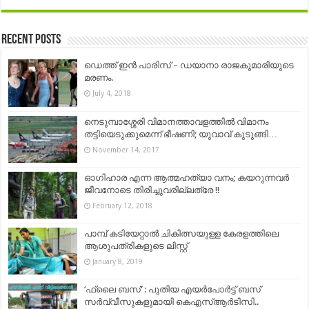
Recent Posts
ഡെത്ത് ഇൻ പാരിസ് – ഡയാനാ രാജകുമാരിയുടെ
മരണം.
July 4, 2018
നെടുമ്പാശ്ശേരി വിമാനത്താവളത്തിൽ വിമാനം
തട്ടിയെടുക്കുമെന്ന് ഭീഷണി; യുവാവ് കുടുങ്ങി…
November 14, 2017
ഓഗിഹാര എന്ന ആത്മഹത്യാ വനം; കയറുന്നവര്‍
ജീവനോടെ തിരിച്ചുവരില്ലത്രേ !!
February 12, 2018
പാമ്പ് കടിയേറ്റാൽ ചികിത്സയുള്ള കേരളത്തിലെ
ആശുപത്രികളുടെ ലിസ്റ്റ്
January 8, 2019
‘ഫ്ലൈ ബസ്’ : പുതിയ എയർപോർട്ട് ബസ്
സർവ്വീസുകളുമായി കെഎസ്ആർടിസി..