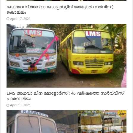
കോമോസ് അഥവാ കോപ്പറേറ്റിവ് മോട്ടോര്‍ സര്‍വീസ്,
കൊല്ലം
April 17, 2021
LMS അഥവാ ലീന മോട്ടോർസ് : 45 വർഷത്തെ സർവ്വീസ്
പാരമ്പര്യം
April 13, 2021