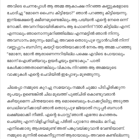
അവിടെ ചെന്നപ്പോൾ ആ അമ്മ ആകാംക്ഷ നിറഞ്ഞ കണ്ണുകളോടെ
ചോദിച്ചു “മോനെ പൈസ കിട്ടിയോ?” ഞാൻ പറഞ്ഞു കിട്ടിയെന്നു.
ഇന്ജെക്ഷന്റെ ക്ഷീണമുണ്ടെങ്കിലും ആ പയ്യൻ എന്റെ നേരെ ഒന്ന്
നോക്കി. അവനറിയായിരിക്കണം ആ ഫോണിന് 1500 കിട്ടില്ല എന്ന്.
എന്നാലും ഞാനൊന്നുമറിഞ്ഞില്ലേ എന്നമട്ടിൽ ഞാൻ നിന്നു.
അവസാനം മരുന്നും മേടിച്ചു അവരെ തൊടുപുഴ സ്റ്റാൻഡിൽ നിന്ന്
വണ്ണപ്പുറം ബസിനു കയറ്റി യാത്രയാക്കാൻ നേരം ആ അമ്മ പറഞ്ഞു
“മോനേ, മോൻ ആരാണെന്നറിയില്ല പക്ഷെ എവിടെ പോയാലും
മോന് ഐശ്വര്യവും ഉയർച്ചയും ഉണ്ടാകും.” പാതി
കേൾക്കാത്തതാണെങ്കിലും വികാരം നിറഞ്ഞ ആ അമ്മയുടെ
വാക്കുകൾ എന്റെ ചെവിയിൽ ഇപ്പോഴും മുഴങ്ങുന്നു.
ചിലപ്പോ നമ്മുടെ കുറച്ചു സമയവും നമ്മൾ ചുമ്മാ പിടിച്ചിരിക്കുന്ന
രൂപയും ഉണ്ടെങ്കിൽ ചില മുഖത്ത് പുഞ്ചിരി കൊണ്ടുവരാൻ
കഴിയുമെന്ന ചിന്തയോടെ ആ മൊബൈലും പോക്കറ്റിലിട്ടു അടുത്ത
ഡെലിവെറിക്കായി ഞാൻ തൊടുപുഴ ജ്യോതി സൂപ്പർ ബസാർ
ലക്ഷ്യമാക്കി നീങ്ങി. എന്റെ പോസ്റ്റ് ഞാൻ എന്തോ മഹത്തരം
ചെയ്തു എന്ന് വിളിച്ചറിയിച്ചു പ്രീതി പറ്റാനോ അല്ല. മറിച്ചു
എനിക്കൊരു ആശയമുണ്ട് അത് പങ്കുവയ്ക്കുവാൻ വേണ്ടിയാണ്.
നമ്മുടെ മുന്നിൽ കൈനീട്ടുന്നത് ആരായാലും അവരെ കണ്ടില്ലന്നു