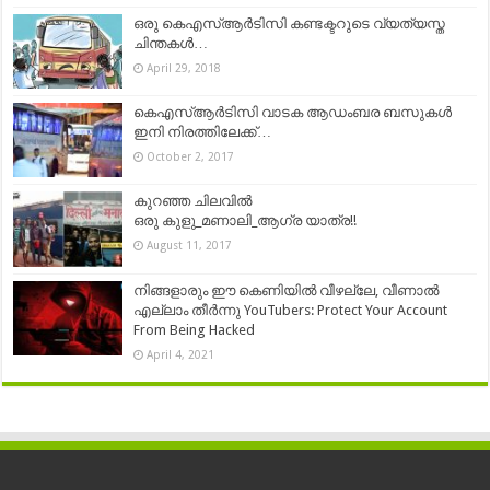
ഒരു കെഎസ്ആര്‍ടിസി കണ്ടക്ടറുടെ വ്യത്യസ്ത
ചിന്തകള്‍…
April 29, 2018
കെഎസ്ആർടിസി വാടക ആഡംബര ബസുകൾ
ഇനി നിരത്തിലേക്ക്…
October 2, 2017
കുറഞ്ഞ ചിലവിൽ
ഒരു കുളു_മണാലി_ആഗ്ര യാത്ര!!
August 11, 2017
നിങ്ങളാരും ഈ കെണിയിൽ വീഴല്ലേ, വീണാൽ
എല്ലാം തീർന്നു YouTubers: Protect Your Account
From Being Hacked
April 4, 2021