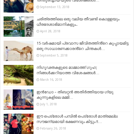
‘തന്തൂരിച്ചായ’യുടെ വിശേഷങ്ങൾ…
September 13, 2018
ചരിത്രത്തിലെ ഒരു വലിയ തീവണ്ടി കൊള്ളയും
ധീരദേശാഭിമാനികളും..
April 28, 2018
15 വർഷമായി പ്രവാസ ജീവിതത്തിൻ്റെ കുപ്പായമിട്ട
ഒരു സാധാരണക്കാരൻ്റെ ചിന്തകൾ…
September 5, 2018
നിഗൂഢതകളുടെ മാമ്മാത്ത് ഗുഹ;
നിങ്ങള്‍ക്കറിയാത്ത വിശേഷങ്ങള്‍…
March 16, 2018
ഇൻഡോ – തിബറ്റൻ അതിർത്തിയായ ഗ്യു
കുന്നുകളിലെ മമ്മി…
July 1, 2018
ഈ പെട്രോൾ പമ്പിൽ പെട്രോൾ മാത്രമല്ല
സൗജന്യമായി ഭക്ഷണവും കിട്ടും !!…
February 26, 2018