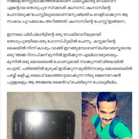
നമ്മളെ മനസ്സിലാക്കിത്തരികയാണ് ഫ്ലിപ്പ്കാർട്ട് ഡെലിവറി
ഏജന്റായ തൊടുപുഴ സ്വദേശി ഷംനാസ്. ഷംനാസിന്റെ
ഫേസ്‌ബുക്ക് പോസ്റ്റിലൂടെയാണ് മനുഷ്യത്വം വെളിവാക്കുന്ന ആ
സംഭവം പുറംലോകം അറിഞ്ഞത്. ഷംനാസിന്റെ പോസ്റ്റ് ഇങ്ങനെ..
ഇന്നലെ ഫ്ലിപ്കാർട്ടിന്റെ ഒരു ഡെലിവെറിയുമായി
തൊടുപുഴയിലെ ഒരു ഹോസ്പിറ്റലിൽ ചെന്നു.. കസ്റ്റമറിന്റെ
കൈയിൽ നിന്ന് കാശും വാങ്ങി ഇറങ്ങുമ്പോഴാണ് മധ്യവയസ്കയായ
ഒരു ‘അമ്മ റിസപ്ഷന് മുന്നിൽ ഇരിക്കുന്ന എല്ലാവരുടെയും
മുന്നിൽ ഒരു മൊബൈൽ ഫോണുമായി നടക്കുന്നത് ശ്രദ്ധയിൽ
പെട്ടത്.. പത്രത്തിൽ മുഴുകി ഇരിക്കുന്ന മുതിർന്നവരും മൊബൈലിൽ
പബ്ജി കളിച്ചു ലൈഫ് കോഞ്ഞാട്ടയാക്കുന്ന ന്യൂ ജെനെറേഷൻ
പുള്ളകളും ആ അമ്മയെ മൈൻഡ് ചെയ്യുന്ന പോലുമില്ല..