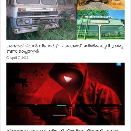
കണ്ടത്ത് ട്രാൻസ്‌പോർട്ട് : പാലക്കാട് ചരിത്രം കുറിച്ച ഒരു
ബസ് ഓപ്പറേറ്റർ
April 7, 2021
നിങ്ങളാരും ഈ കെണിയിൽ വീഴല്ലേ, വീണാൽ എല്ലാം