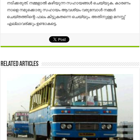
നടിക്കരുത്. നമ്മളാൽ കഴിയുന്ന സഹായങ്ങൾ ചെയ്യുക. കാരണം
നാളെ നമുക്കൊരു സഹായം ആവശ്യം വരുമ്പോൾ നമ്മൾ
ചെയ്തത്തിന്റെ ഫലം കിട്ടുകതന്നെ ചെയ്യും. അതിനുള്ള മനസ്സ്
എല്ലാവര്ക്കും ഉണ്ടാകട്ടെ.
Related Articles