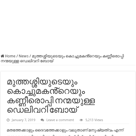
Home
/
News
/
മുത്തശ്ശിയുടെയും കൊച്ചുമകൻ്റെയും കണ്ണീരൊപ്പി
നന്മയുള്ള ഡെലിവറി ബോയ്
മുത്തശ്ശിയുടെയും
കൊച്ചുമകൻ്റെയും
കണ്ണീരൊപ്പി നന്മയുള്ള
ഡെലിവറി ബോയ്
January 7, 2019
Leave a comment
5,213 Views
മതത്തേക്കാളും ദൈവത്തേക്കാളും വലുതാണ് മനുഷ്യത്വം എന്ന്