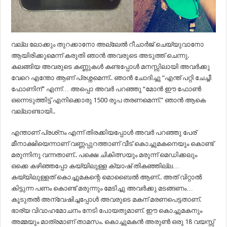
വല്ല ലോക്കും തുറക്കാനോ അല്ലേൽ റീചാർജ് ചെയ്യുവാനോ
ആയിരിക്കുമെന്ന് കരുതി ഞാൻ അവരുടെ അടുത്ത് ചെന്നു.
കലങ്ങിയ അവരുടെ കണ്ണുകൾ കണ്ടപ്പോൾ മനസ്സിലായി അവർക്കു
വേറെ എന്തോ ആണ് പ്രശ്നമെന്ന്.. ഞാൻ ചോദിച്ചു “എന്ത് പറ്റി ചേച്ചീ
ഫോണിന്” എന്ന്‌… അപ്പൊ അവർ പറഞ്ഞു “മോൻ ഈ ഫോൺ
ഒന്നെടുത്തിട്ട് എനിക്കൊരു 1500 രൂപ തരണമെന്ന്.” ഞാൻ ആകെ
വല്ലാണ്ടായി..
എന്താണ് പ്രശ്‌നം എന്ന് തിരക്കിയപ്പോൾ അവർ പറഞ്ഞു പേര്
മീനാക്ഷിയെന്നാണ് വണ്ണപ്പുറത്താണ് വീട് കൊച്ചുമകനെയും കൊണ്ട്
മരുന്നിനു വന്നതാണ്.. പക്ഷെ ചികിത്സയും മരുന്ന് മെഡിക്കലും
ഒക്കെ കഴിഞ്ഞപ്പോ കയ്യിലുള്ള ക്യാഷ് തികഞ്ഞില്ല…
കയ്യിലുള്ളത് കൊച്ചുമകന്റെ മൊബൈൽ ആണ്.. അത് വിറ്റാൽ
കിട്ടുന്ന പണം കൊണ്ട് മരുന്നും മേടിച്ചു അവർക്കു മടങ്ങണം…
കൂടുതൽ അന്വേഷിച്ചപ്പോൾ അവരുടെ മകന് മരണപെട്ടതാണ്.
ഭാര്യ വിവാഹമോചനം നേടി പോയതുമാണ്. ഈ കൊച്ചുമകനും
അമ്മയും മാത്രമാണ് താമസം. കൊച്ചുമകൻ അരുൺ ഒരു 18 വയസ്സ്