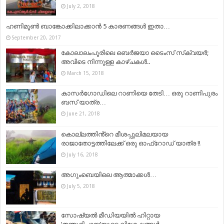
July 2, 2018
ഹണിമൂണ്‍ ബാങ്കോക്കിലാക്കാന്‍ 5 കാരണങ്ങള്‍ ഇതാ…
September 20, 2017
കോലാലംപൂരിലെ ബെർജയാ ടൈംസ് സ്‌ക്വയർ;
അവിടെ നിന്നുള്ള കാഴ്ചകൾ..
March 15, 2018
കാസർഗോഡിലെ റാണിയെ തേടി… ഒരു റാണിപുരം
ബസ് യാത്ര…
June 21, 2018
കൊല്ലത്തിൻ്റെ മീശപ്പുലിമലയായ
രാജാതോട്ടത്തിലേക്ക് ഒരു ഓഫ്‌റോഡ് യാത്ര !!
July 16, 2018
അഗുംബെയിലെ ആത്മാക്കൾ…
July 5, 2018
സോഷ്യൽ മീഡിയയിൽ ഹിറ്റായ