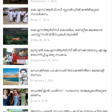
September 7, 2015
കെ.എസ്.ആർ.ടി.സി സ്റ്റാൻഡിൽ മന്ത്രിയുടെ
സന്ദർശനം
July 17, 2016
കെഎസ്ആര്‍ടിസി കൊല്ലം, വൈറ്റില മലയോര
ഫാസ്റ്റ് സർവ്വീസുകൾ തുടങ്ങി
May 28, 2016
മുഴുവൻ കെഎസ്ആര്‍ടിസി ജീവനക്കാരോടും ഇഷ്ടം
തോന്നിപ്പിച്ച ഒരു സംഭവം
September 20, 2016
ലഡാക്കിലെ പാംഗോംങ് തടാകത്തിൻ്റെ മലയാളി
ബന്ധം
February 2, 2021
ഡെത്ത് ഇൻ പാരിസ് – ഡയാനാ രാജകുമാരിയുടെ
മരണം.
July 4, 2018
ഞാനും എന്റെ സുഹൃത്തും കൂടി പോയ ചെറിയ ഒരു