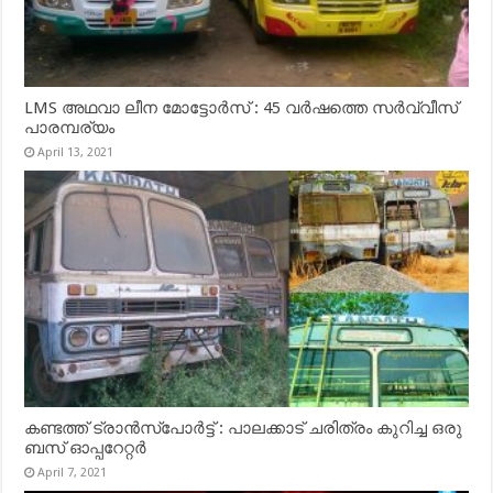
LMS അഥവാ ലീന മോട്ടോർസ് : 45 വർഷത്തെ സർവ്വീസ്
പാരമ്പര്യം
April 13, 2021
കണ്ടത്ത് ട്രാൻസ്‌പോർട്ട് : പാലക്കാട് ചരിത്രം കുറിച്ച ഒരു
ബസ് ഓപ്പറേറ്റർ
April 7, 2021