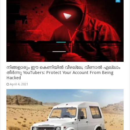
നിങ്ങളാരും ഈ കെണിയിൽ വീഴല്ലേ, വീണാൽ എല്ലാം
തീർന്നു YouTubers: Protect Your Account From Being
Hacked
April 4, 2021