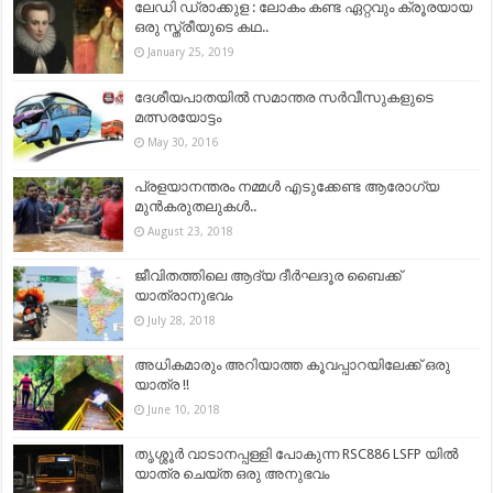
ലേഡി ഡ്രാക്കുള : ലോകം കണ്ട ഏറ്റവും ക്രൂരയായ
ഒരു സ്ത്രീയുടെ കഥ..
January 25, 2019
ദേശീയപാതയില്‍ സമാന്തര സര്‍വീസുകളുടെ
മത്സരയോട്ടം
May 30, 2016
പ്രളയാനന്തരം നമ്മൾ എടുക്കേണ്ട ആരോഗ്യ
മുൻകരുതലുകൾ..
August 23, 2018
ജീവിതത്തിലെ ആദ്യ ദീർഘദൂര ബൈക്ക്
യാത്രാനുഭവം
July 28, 2018
അധികമാരും അറിയാത്ത കൂവപ്പാറയിലേക്ക് ഒരു
യാത്ര !!
June 10, 2018
തൃശ്ശൂർ വാടാനപ്പള്ളി പോകുന്ന RSC886 LSFP യിൽ
യാത്ര ചെയ്ത ഒരു അനുഭവം