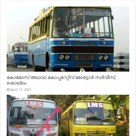
കോമോസ് അഥവാ കോപ്പറേറ്റിവ് മോട്ടോര്‍ സര്‍വീസ്,
കൊല്ലം
April 17, 2021