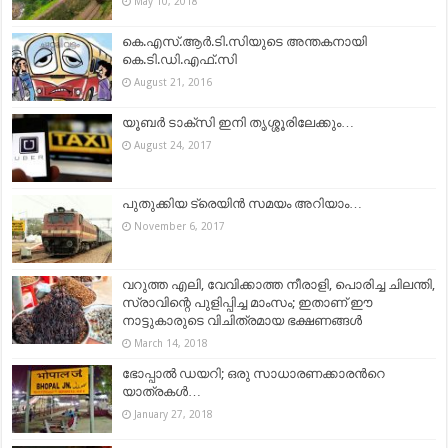
May 10, 2018
കെ.എസ്.ആര്‍.ടി.സിയുടെ അന്തകനായി
കെ.ടി.ഡി.എഫ്.സി
August 21, 2016
യൂബര്‍ ടാക്‌സി ഇനി തൃശ്ശൂരിലേക്കും…
August 24, 2017
പുതുക്കിയ ട്രെയിന്‍ സമയം അറിയാം…
November 6, 2017
വറുത്ത എലി, വേവിക്കാത്ത നീരാളി, പൊരിച്ച ചിലന്തി,
സ്രാവിന്റെ പുളിപ്പിച്ച മാംസം; ഇതാണ് ഈ
നാട്ടുകാരുടെ വിചിത്രമായ ഭക്ഷണങ്ങള്‍
March 14, 2018
ഭോപ്പാല്‍ ഡയറി; ഒരു സാധാരണക്കാരന്‍റെ
യാത്രകള്‍…
January 27, 2018