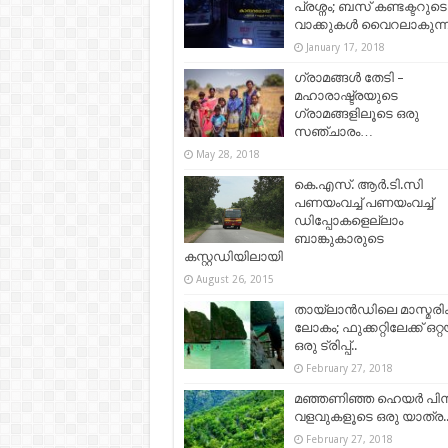
പ്രശ്നം; ബസ് കണ്ടക്ടറുടെ
വാക്കുകള്‍ വൈറലാകുന്
January 17, 2018
ഗ്രാമങ്ങൾ തേടി –
മഹാരാഷ്ട്രയുടെ
ഗ്രാമങ്ങളിലൂടെ ഒരു
സഞ്ചാരം…
May 28, 2018
കെ.എസ്. ആർ.ടി.സി
പണയംവച്ച് പണയംവച്ച്
ഡിപ്പോകളെല്ലാം
ബാങ്കുകാരുടെ
കസ്റ്റഡിയിലായി
August 26, 2015
തായ്ലാന്‍ഡിലെ മാസ്മര
ലോകം; ഫുക്കറ്റിലേക്ക് ഒറ്റയ
ഒരു ട്രിപ്പ്‌..
February 27, 2018
മഞ്ഞണിഞ്ഞ ഹെയർ പി
വളവുകളൂടെ ഒരു യാത്ര..!
February 27, 2018