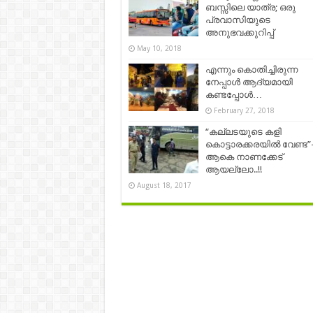
ബസ്സിലെ യാത്ര; ഒരു
പ്രവാസിയുടെ
അനുഭവക്കുറിപ്പ്
May 10, 2018
എന്നും കൊതിച്ചിരുന്ന
നേപ്പാള്‍ ആദ്യമായി
കണ്ടപ്പോള്‍…
February 27, 2018
“കല്ലടയുടെ കളി
കൊട്ടാരക്കരയിൽ വേണ്ട”
ആകെ നാണക്കേട്
ആയല്ലോ..!!
August 18, 2017