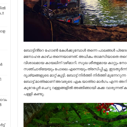
യിൽ
!!
മാള
ബോട്ടിൻ്റെ ഹോൺ കേൾക്കുമ്പോൾ തന്നെ പാലങ്ങൾ പ്രദേ
മനോഹര കാഴ്ച തന്നെയാണത്. അധികം താമസിയാതെ തന്ന
വിശാലമായ കായലിന് വഴിമാറി. സുഖ ശീതളമായ കാറ്റും നോ
ൾ
സഞ്ചാരിയേയും പോലെ എന്നെയും ത്രസിപ്പിച്ചു. ഇടതൂർന്ന
ദൃശ്യങ്ങളുടെ മാറ്റ് കൂട്ടി. ബോട്ട് നിർത്തി നിർത്തി മു
ി
ബോട്ട് മാത്രമാണ് അവരുടെ ഏക യാത്രാ മാർഗം എന്ന അറിവ്
കൂറേപ്പേർ ചെറു വള്ളങ്ങളിൽ അങ്ങിങ്ങായി കക്ക വാരുന്ന
പള്ളി കണ്ടു.
പാവം
ൻ
്ട്