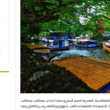
-
പതിയെ പതിയെ ഹൗസ് ബോട്ടുകൾ കണ്ട് തുടങ്ങി. യാത്രയിൽ
വലുപ്പത്തിലും രൂപത്തിലുമുള്ളവ, പഞ്ചനക്ഷത്ര നൗകകൾ.