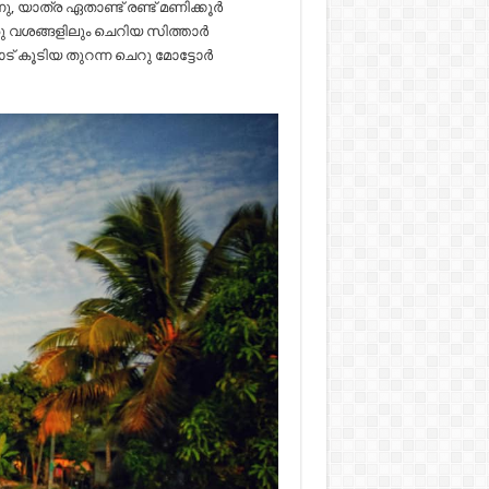
ു, യാത്ര ഏതാണ്ട് രണ്ട് മണിക്കൂർ
. ഇരു വശങ്ങളിലും ചെറിയ സിത്താർ
് കൂടിയ തുറന്ന ചെറു മോട്ടോർ