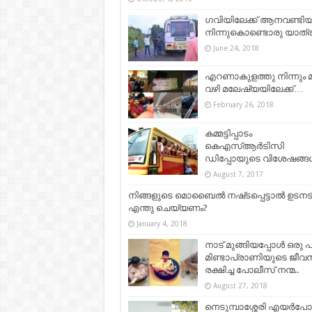
ഗവിയിലേക്ക് ആനവണ്ടി
നിന്നുകൊണ്ടൊരു യാത്ര..
June 24, 2018
എറണാകുളത്തു നിന്നും 
വഴി മലേഷ്യയിലേക്ക്…
February 26, 2018
കമ്മട്ടിപ്പാടം
കെഎസ്ആർടിസി
ഡിപ്പോയുടെ വിശേഷങ്ങ
August 7, 2017
നിങ്ങളുടെ മൊബൈല്‍ നഷ്‌ടപ്പെട്ടാല്‍ ഉടനട
എന്തു ചെയ്യണം?
January 4, 2018
നാട് മുങ്ങിയപ്പോൾ ഒരു 
മിണ്ടാപ്രാണിയുടെ ജീവ
രക്ഷിച്ച പോലീസ് നന്മ..
August 27, 2018
നെടുമ്പാശ്ശേരി എയര്‍പോര്‍ട