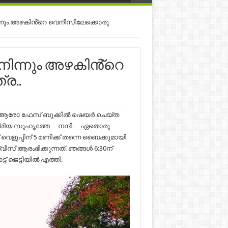
ിന്നും അഴകിൻ്റെ വെനീസിലേക്കൊരു
 നിന്നും അഴകിൻ്റെ
ര..
ട്… ആരോ ഫേസ് ബുക്കിൽ ഷെയർ ചെയ്ത
, പ്രിയ സുഹൃത്തേ… നന്ദി… ഏതൊരു
െളുപ്പിന് 5 മണിക്ക് തന്നെ ബൈക്കുമായി
ീസ് ആരംഭിക്കുന്നത്. ഞങ്ങൾ 6:30ന്
് ജെട്ടിയിൽ എത്തി.