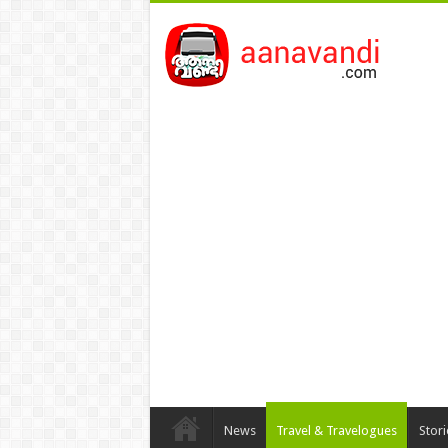
News
Travel & Travelogues
Stor