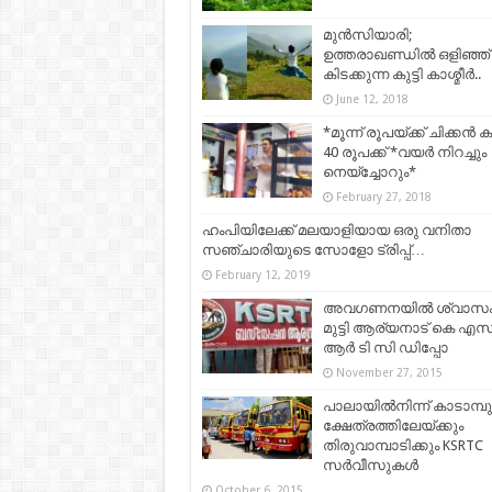
മുൻസിയാരി;
ഉത്തരാഖണ്ഡിൽ ഒളിഞ്ഞ്
കിടക്കുന്ന കുട്ടി കാശ്മീർ..
June 12, 2018
*മൂന്ന് രൂപയ്ക്ക് ചിക്കൻ ക
40 രൂപക്ക് *വയർ നിറച്ചും
നെയ്‌ച്ചോറും*
February 27, 2018
ഹംപിയിലേക്ക് മലയാളിയായ ഒരു വനിതാ
സഞ്ചാരിയുടെ സോളോ ട്രിപ്പ്…
February 12, 2019
അവഗണനയില്‍ ശ്വാസ
മുട്ടി ആര്യനാട് കെ എസ
ആര്‍ ടി സി ഡിപ്പോ
November 27, 2015
പാലായില്‍നിന്ന് കാടാമ്പ
ക്ഷേത്രത്തിലേയ്ക്കും
തിരുവാമ്പാടിക്കും KSRTC
സര്‍വീസുകള്‍
October 6, 2015