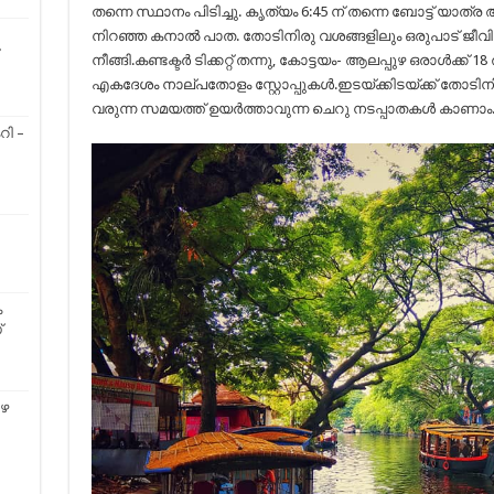
തന്നെ സ്ഥാനം പിടിച്ചു. കൃത്യം 6:45 ന് തന്നെ ബോട്ട് യാത
നിറഞ്ഞ കനാൽ പാത. തോടിനിരു വശങ്ങളിലും ഒരുപാട് ജീവിത
നീങ്ങി.കണ്ടക്ടർ ടിക്കറ്റ് തന്നു, കോട്ടയം- ആലപ്പുഴ ഒരാൾക്ക്
എകദേശം നാല്പതോളം സ്റ്റോപ്പുകൾ.ഇടയ്ക്കിടയ്ക്ക് തോടിനിര
വരുന്ന സമയത്ത് ഉയർത്താവുന്ന ചെറു നടപ്പാതകൾ കാണാം
റി –
ം
്
ുഴ