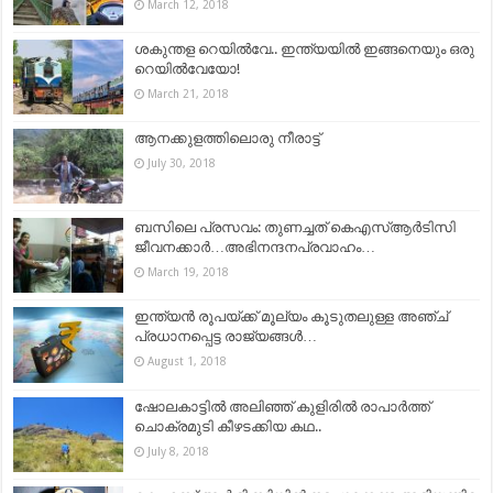
March 12, 2018
ശകുന്തള റെയില്‍വേ.. ഇന്ത്യയില്‍ ഇങ്ങനെയും ഒരു
റെയില്‍വേയോ!
March 21, 2018
ആനക്കുളത്തിലൊരു നീരാട്ട്
July 30, 2018
ബസിലെ പ്രസവം: തുണച്ചത് കെഎസ്ആർടിസി
ജീവനക്കാർ…അഭിനന്ദനപ്രവാഹം…
March 19, 2018
ഇന്ത്യൻ രൂപയ്ക്ക് മൂല്യം കൂടുതലുള്ള അഞ്ച്
പ്രധാനപ്പെട്ട രാജ്യങ്ങൾ…
August 1, 2018
ഷോലകാട്ടിൽ അലിഞ്ഞ് കുളിരിൽ രാപാർത്ത്
ചൊക്രമുടി കീഴടക്കിയ കഥ..
July 8, 2018