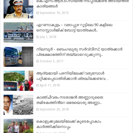
കെ.എസ്.ആർ.ടി.സിയിൽ നടപ്പാക്കേണ്ട അടിയന്തിര
കാര്യങ്ങൾ
September 10, 2015
എറണാകുളം – വരാപ്പുഴ റൂട്ടിലെ 90 കളിലെ
നൊസ്റ്റാൾജിക് ബോട്ട് യാത്രകൾ..
July 1, 2018
നിലമ്പൂര്‍ – ബെംഗലൂരു സര്‍വ്വീസ്; യാത്രക്കാര്‍
പ്രക്ഷോഭത്തിന് തയ്യാറെടുക്കുന്നു..
October 5, 2017
ആദ്യമായി പഴനിയിലേക്ക് വരുമ്പോൾ
പറ്റിക്കപ്പെടാതിരിക്കാൻ ശ്രദ്ധിക്കേണ്ടവ…
April 11, 2018
കാഞ്ചീവരം നടരാജന്‍ അണ്ണാദുരൈ:
തമിഴകത്തിൻ്റെ ഒരേയൊരു അണ്ണാ..
September 20, 2018
കൊളുക്കുമലയിലേക്ക് കൂടെപ്പോകാം
കാര്‍ത്തിക്കിനൊപ്പം