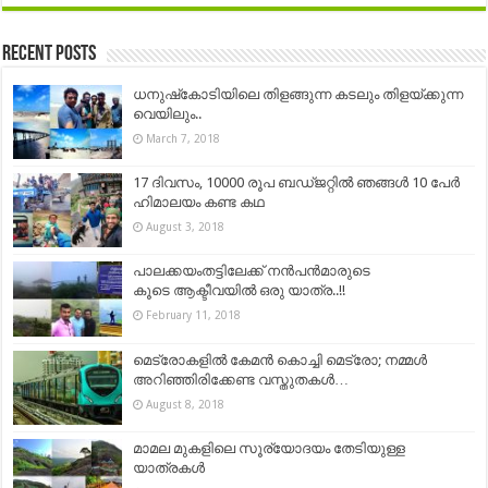
Recent Posts
ധനുഷ്‌കോടിയിലെ തിളങ്ങുന്ന കടലും തിളയ്ക്കുന്ന
വെയിലും..
March 7, 2018
17 ദിവസം, 10000 രൂപ ബഡ്ജറ്റിൽ ഞങ്ങൾ 10 പേർ
ഹിമാലയം കണ്ട കഥ
August 3, 2018
പാലക്കയംതട്ടിലേക്ക് നൻപൻമാരുടെ
കൂടെ ആക്ടീവയിൽ ഒരു യാത്ര..!!
February 11, 2018
മെട്രോകളില്‍ കേമന്‍ കൊച്ചി മെട്രോ; നമ്മൾ
അറിഞ്ഞിരിക്കേണ്ട വസ്തുതകൾ…
August 8, 2018
മാമല മുകളിലെ സൂര്യോദയം തേടിയുള്ള
യാത്രകൾ