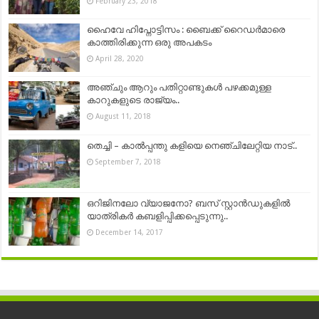
February 23, 2018
ഹൈവേ ഹിപ്നോട്ടിസം : ബൈക്ക് റൈഡർമാരെ
കാത്തിരിക്കുന്ന ഒരു അപകടം
April 28, 2020
അഞ്ചും ആറും പതിറ്റാണ്ടുകള്‍ പഴക്കമുള്ള
കാറുകളുടെ രാജ്യം..
August 11, 2018
തെച്ചി – കാൽപ്പന്തു കളിയെ നെഞ്ചിലേറ്റിയ നാട്..
September 7, 2018
ഒറിജിനലോ വ്യാജനോ? ബസ് സ്റ്റാന്‍ഡുകളില്‍
യാത്രികര്‍ കബളിപ്പിക്കപ്പെടുന്നു..
December 14, 2017