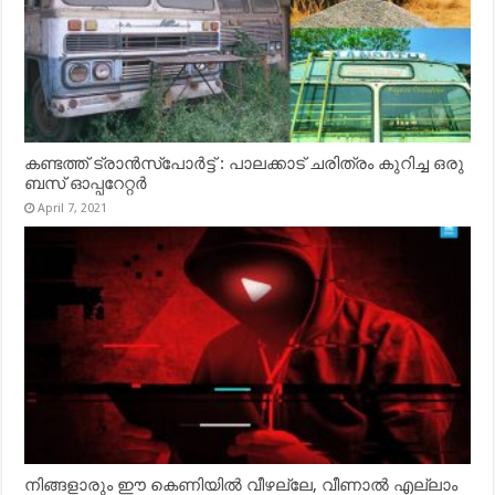
കണ്ടത്ത് ട്രാൻസ്‌പോർട്ട് : പാലക്കാട് ചരിത്രം കുറിച്ച ഒരു
ബസ് ഓപ്പറേറ്റർ
April 7, 2021
നിങ്ങളാരും ഈ കെണിയിൽ വീഴല്ലേ, വീണാൽ എല്ലാം