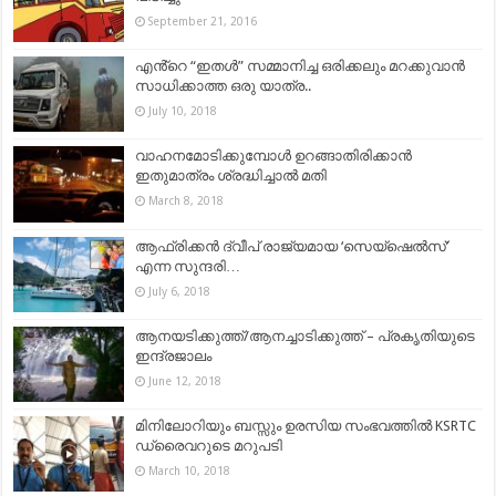
September 21, 2016
എൻ്റെ “ഇതൾ” സമ്മാനിച്ച ഒരിക്കലും മറക്കുവാൻ
സാധിക്കാത്ത ഒരു യാത്ര..
July 10, 2018
വാഹനമോടിക്കുമ്പോള്‍ ഉറങ്ങാതിരിക്കാന്‍
ഇതുമാത്രം ശ്രദ്ധിച്ചാല്‍ മതി
March 8, 2018
ആഫ്രിക്കന്‍ ദ്വീപ് രാജ്യമായ ‘സെയ്‌ഷെൽസ്’
എന്ന സുന്ദരി…
July 6, 2018
ആനയടിക്കുത്ത്/ആനച്ചാടിക്കുത്ത് – പ്രകൃതിയുടെ
ഇന്ദ്രജാലം
June 12, 2018
മിനിലോറിയും ബസ്സും ഉരസിയ സംഭവത്തില്‍ KSRTC
ഡ്രൈവറുടെ മറുപടി
March 10, 2018