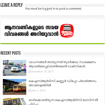
Leave a Reply
You must be
logged in
to post a comment.
Recent Posts
വാഹനങ്ങൾ തടയുന്നത് തുടർക്കഥ; സംരക്ഷണം
ആവശ്യപ്പെട്ട് ഓൺലൈൻ ടാക്സികള്‍..
December 15, 2017
കെഎസ്ആര്‍ടിസി കണ്ണൂര്‍ ഡിപ്പോ പ്രവര്‍ത്തനം
അവതാളത്തില്‍
June 3, 2016
ഓടിക്കൊണ്ടിരുന്ന കെഎസ്ആര്‍ടിസി ബസിന് തീ
പിടിച്ചു