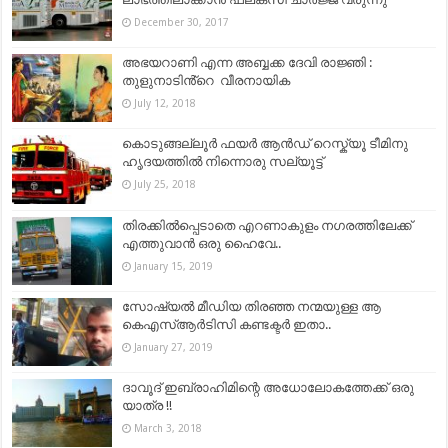
December 30, 2017
അഭയറാണി എന്ന അബ്ബക്ക ദേവി രാജ്ഞി :
തുളുനാടിൻ്റെ വീരനായിക
July 12, 2018
കൊടുങ്ങല്ലൂർ ഫയർ ആൻഡ് റെസ്ക്യൂ ടീമിനു
ഹൃദയത്തിൽ നിന്നൊരു സല്യൂട്ട്
July 25, 2018
തിരക്കിൽപ്പെടാതെ എറണാകുളം നഗരത്തിലേക്ക്
എത്തുവാൻ ഒരു ഹൈവേ..
January 15, 2019
സോഷ്യൽ മീഡിയ തിരഞ്ഞ നന്മയുള്ള ആ
കെഎസ്ആർടിസി കണ്ടക്ടർ ഇതാ..
January 27, 2019
ദാവൂദ് ഇബ്രാഹിമിന്റെ അധോലോകത്തേക്ക്‌ ഒരു
യാത്ര !!
March 3, 2018