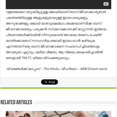
വളരെയേറെ ബുദ്ധിമുട്ടുള്ള ജോലിയാണ് ബസ് ജീവനക്കാരുടേത്.
പലതരത്തിലുള്ള ആളുകളുമായുള്ള ഇടപെടലുകളും
അനുഭവങ്ങളും ജോലി ഭാരവുമെല്ലാം ഒക്കെയാണ് മിക്ക ബസ്
ജീവനക്കാരെയും പരുക്കൻ സ്വഭാവക്കാരാക്കി മാറ്റുന്നത്. ഇത്തരം
പ്രശനങ്ങൾക്കിടയിൽ നിന്നുകൊണ്ട് അവയെ തരണം ചെയ്ത്
യാത്രക്കാരോട് സൗഹാർദ്ദപരമായി ഇടപെടാൻ കഴിയുക
എന്നതാണ് ഒരു ബസ് ജീവനക്കാരനെ സംബന്ധിച്ചിടത്തോളം
അവരുടെ ഏറ്റവും വലിയ വിജയം. ആ വിജയം കൈവരിച്ചവരിൽ
ഒരാളായി TNSTC യിലെ ശിവഷണ്മുഖവും..
വിവരങ്ങൾക്ക് കടപ്പാട് – The Hindu, വീഡിയോ – ABM Dream work.
Related Articles