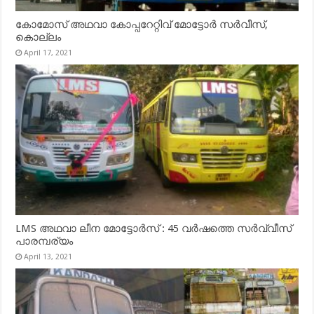
കോമോസ് അഥവാ കോപ്പറേറ്റിവ് മോട്ടോര്‍ സര്‍വീസ്,
കൊല്ലം
April 17, 2021
LMS അഥവാ ലീന മോട്ടോർസ് : 45 വർഷത്തെ സർവ്വീസ്
പാരമ്പര്യം
April 13, 2021