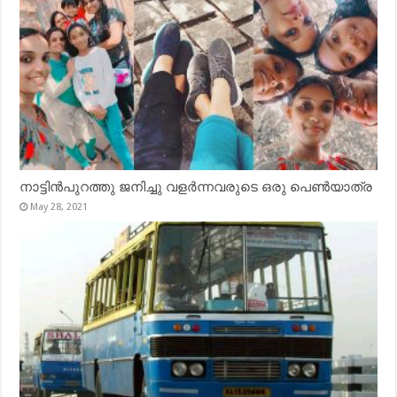
നാട്ടിൻപുറത്തു ജനിച്ചു വളർന്നവരുടെ ഒരു പെൺയാത്ര
May 28, 2021