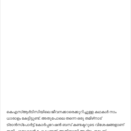
കെഎസ്ആർടിസിയിലെ ജീവനക്കാരെക്കുറിച്ചുള്ള കഥകൾ നാം
ധാരാളം കേട്ടിട്ടുണ്ട്. അതുപോലെ തന്നെ ഒരു തമിഴ്‌നാട്
ട്രാൻസ്‌പോർട്ട് കോർപ്പറേഷൻ ബസ് കണ്ടക്ടറുടെ വിശേഷങ്ങളാണ്