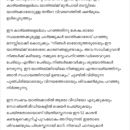
കാര്യങ്ങളെല്ലാം യാത്രയ്ക്ക് മുൻപായി ബസ്സിലെ
യാത്രക്കാരോടുള്ള തൻ്റെ വിവരണത്തിൽ ഷൺമുഖം
ഉൾപ്പെടുത്തും.
ഈ കാര്യങ്ങളെല്ലാം പറഞ്ഞതിനു ശേഷം ഓരോ
സ്ഥലത്തേക്കുമുള്ള ചാർജ്ജുകൾ യാത്രക്കാരോട് പറഞ്ഞു
മനസ്സിലാക്കി കൊടുക്കും. “നിങ്ങൾ ഓരോരുത്തരുടെയും ഈ
യാത്രയ്ക്ക് ഓരോരോ കാരണങ്ങളുണ്ടാകും. അവ സാധിക്കുവാൻ
നിങ്ങൾക്ക് കഴിയട്ടെ. നമ്മുടെ സ്നേഹംനിറഞ്ഞ ഡ്രൈവറുടെ
പേരിലും എൻ്റെ പേരിലും നിങ്ങൾക്കേവർക്കും ശുഭയാത്രകൾ
നേരുന്നു. ഈ യാത്രയ്ക്കിടയിലെ നിങ്ങളുടെ എന്താവശ്യത്തിനും
ഞാൻ സഹായത്തിനായി ഉണ്ടാകും.” ചുണ്ടിൽ വിരിയുന്ന
പുഞ്ചിരിയോടെയും വിനയത്തോടെയും ശിവഷൺമുഖം പറഞ്ഞു
നിർത്തുന്നു.
ഈ സംഭവം യാത്രക്കാരിൽ ആരോ വീഡിയോ എടുക്കുകയും
സോഷ്യൽ മീഡിയകളിൽ ഷെയർ ചെയ്യുകയും
ചെയ്തതോടെയാണ് വ്യത്യസ്തനായ ഈ 52 കാരൻ
കണ്ടക്ടറെക്കുറിച്ച് പുറംലോകം അറിയുന്നത്. ഇതോടെ
ശിവഷണ്മുഖം പ്രശസ്തനായി മാറി. നിരവധി ചാനലുകാർ