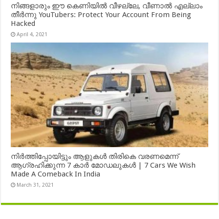
നിങ്ങളാരും ഈ കെണിയിൽ വീഴല്ലേ, വീണാൽ എല്ലാം
തീർന്നു YouTubers: Protect Your Account From Being
Hacked
April 4, 2021
നിർത്തിപ്പോയിട്ടും ആളുകൾ തിരികെ വരണമെന്ന്
ആഗ്രഹിക്കുന്ന 7 കാർ മോഡലുകൾ | 7 Cars We Wish
Made A Comeback In India
March 31, 2021