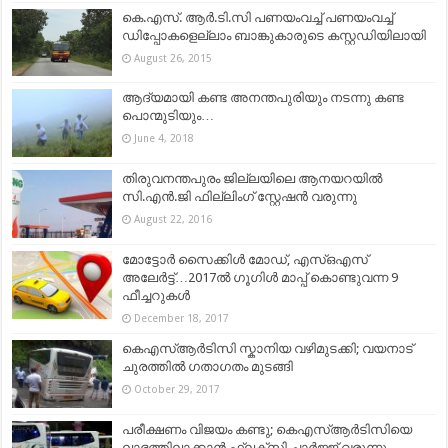
കെ.എസ്. ആർ.ടി.സി പണയംവച്ച് പണയംവച്ച്
ഡിപ്പോകളെല്ലാം ബാങ്കുകാരുടെ കസ്റ്റഡിയിലായി
August 26, 2015
ആദ്യമായി കണ്ട അനന്തപുരിയും നടന്നു കണ്ട
പൊന്മുടിയും…
June 4, 2018
തിരുവനന്തപുരം ജില്ലയിലെ ആനയറയിൽ
സി.എൻ.ജി ഫില്ലിംഗ് സ്റ്റേഷൻ വരുന്നു
August 22, 2016
മോട്ടോര്‍ സൈക്കിള്‍ മോഡ്, എസ്ഒഎസ്
അലേര്‍ട്ട്…2017ല്‍ ഗൂഗിള്‍ മാപ്പ് കൊണ്ടുവന്ന 9
ഫീച്ചറുകള്‍
December 18, 2017
കെഎസ്ആർടിസി സ്കാനിയ വഴിമുടക്കി; വയനാട്
ചുരത്തില്‍ ഗതാഗതം മുടങ്ങി
October 29, 2017
പരീക്ഷണം വിജയം കണ്ടു; കെഎസ്ആർടിസിയെ
ലാഭത്തിലാക്കാൻ ഫ്ലക്സി ചാർജ്ജ് വരുന്നു