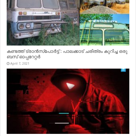
കണ്ടത്ത് ട്രാൻസ്‌പോർട്ട് : പാലക്കാട് ചരിത്രം കുറിച്ച ഒരു
ബസ് ഓപ്പറേറ്റർ
April 7, 2021