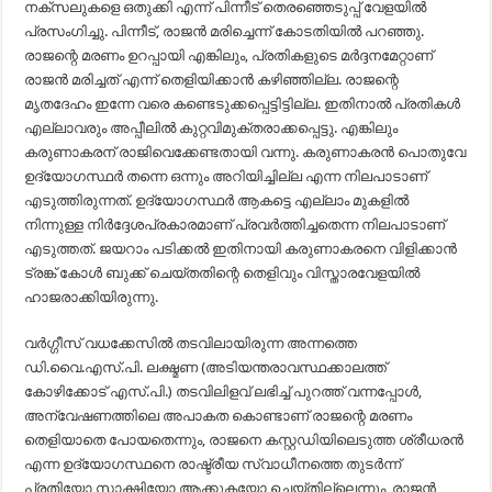
നക്‌സലുകളെ ഒതുക്കി എന്ന് പിന്നീട് തെരഞ്ഞെടുപ്പ് വേളയിൽ
പ്രസംഗിച്ചു. പിന്നീട്, രാജൻ മരിച്ചെന്ന് കോടതിയിൽ പറഞ്ഞു.
രാജന്റെ മരണം ഉറപ്പായി എങ്കിലും, പ്രതികളുടെ മർദ്ദനമേറ്റാണ്‌
രാജൻ മരിച്ചത്‌ എന്ന് തെളിയിക്കാൻ കഴിഞ്ഞില്ല. രാജന്റെ
മൃതദേഹം ഇന്നേ വരെ കണ്ടെടുക്കപ്പെട്ടിട്ടില്ല. ഇതിനാൽ പ്രതികൾ
എല്ലാവരും അപ്പീലിൽ കുറ്റവിമുക്തരാക്കപ്പെട്ടു. എങ്കിലും
കരുണാകരന് രാജിവെക്കേണ്ടതായി വന്നു. കരുണാകരൻ പൊതുവേ
ഉദ്യോഗസ്ഥർ തന്നെ ഒന്നും അറിയിച്ചില്ല എന്ന നിലപാടാണ്
എടുത്തിരുന്നത്. ഉദ്യോഗസ്ഥർ ആകട്ടെ എല്ലാം മുകളിൽ
നിന്നുള്ള നിർദ്ദേശപ്രകാരമാണ് പ്രവർത്തിച്ചതെന്ന നിലപാടാണ്
എടുത്തത്. ജയറാം പടിക്കൽ ഇതിനായി കരുണാകരനെ വിളിക്കാൻ
ട്രങ്ക് കോൾ ബുക്ക് ചെയ്തതിന്റെ തെളിവും വിസ്താരവേളയിൽ
ഹാജരാക്കിയിരുന്നു.
വർഗ്ഗീസ് വധക്കേസിൽ തടവിലായിരുന്ന അന്നത്തെ
ഡി.വൈ.എസ്.പി. ലക്ഷ്മണ (അടിയന്തരാവസ്ഥക്കാലത്ത്
കോഴിക്കോട് എസ്.പി.) തടവിലിളവ് ലഭിച്ച് പുറത്ത് വന്നപ്പോൾ,
അന്വേഷണത്തിലെ അപാകത കൊണ്ടാണ് രാജന്റെ മരണം
തെളിയാതെ പോയതെന്നും, രാജനെ കസ്റ്റഡിയിലെടുത്ത ശ്രീധരൻ
എന്ന ഉദ്യോഗസ്ഥനെ രാഷ്ട്രീയ സ്വാധീനത്തെ തുടർന്ന്
പ്രതിയോ സാക്ഷിയോ ആക്കുകയോ ചെയ്തില്ലെന്നും, രാജൻ