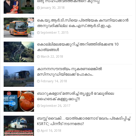
ഒരു സഹപ്രവർത്തകന്‍റെ കുറിപ്പ്
January 30, 2018
കെ.യു.ആര്‍.ടി.സിയെ പ്രത്യേക കമ്പനിയാക്കാന്‍
അനുവദിക്കില്ല: കെ.എസ്‌.ആര്‍.ടി.ഇ.എ.
September 7, 2015
കൊല്ലിമലയേക്കുറിച്ച് അറിഞ്ഞിരിക്കേണ്ട 10
കാര്യങ്ങള്‍
March 22, 2018
കാനനസൗന്ദര്യം നുകരണമെങ്കില്‍
മസിനഗുഡിയിലേക്ക് പോകാം..
February 14, 2018
ബാറുകളോട് മത്സരിച്ച് തൃശ്ശൂർ വേലൂരിലെ
ഹൈടെക് കള്ളുഷാപ്പ് !!
September 26, 2017
ബസ്സ് വൈകി…യാത്രക്കാരനോട് ഖേദം പ്രകടിപ്പിച്ച്
KSRTC; പിന്നീട് നടന്നതോ?
April 16, 2018