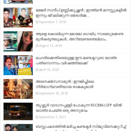
മേജർ സന്ദീപ് ഉണ്ണിക്കൃഷ്ണൻ ; ഇന്ത്യൻ മനസ്സുകളിൽ
ഇന്നും ജ്വലിക്കുന്ന ഒരോർമ്മ…
September 7, 2018
ആളെ കൊല്ലുന്ന മോമോ ഗെയിം; നാമെടുക്കേണ്ട
മുൻകരുതലുകൾ.. അറിയേണ്ടതെല്ലാം..
August 13, 2018
ലഹരിക്കെതിരെയുള്ള ഈ കണ്ടക്ടറുടെ യാത്ര
പതിനൊന്നാം വർഷത്തിലേക്ക്
April 19, 2020
അനെക്സേനാമുൻ : ഈജിപ്തിലെ
നിർഭാഗ്യവതിയായ രാജകുമാരി
September 10, 2018
തൃശ്ശൂർ വാടാനപ്പള്ളി പോകുന്ന RSC886 LSFP യിൽ
യാത്ര ചെയ്ത ഒരു അനുഭവം
September 7, 2015
ബസ്സപകടത്തില്‍ മരിച്ച കണ്ടക്ടർ സിജുവിനെക്കുറിച്ച്