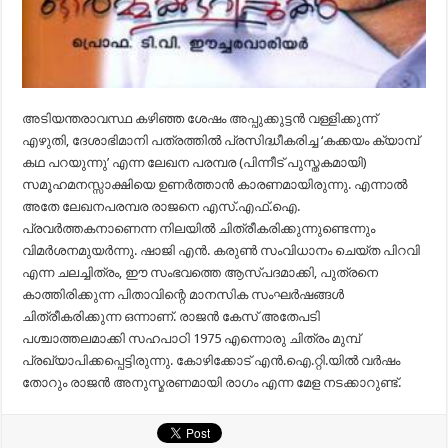
അടിയന്തരാവസ്ഥ കഴിഞ്ഞ ശേഷം അപ്പുക്കുട്ടൻ വള്ളിക്കുന്ന്
എഴുതി, ദേശാഭിമാനി പത്രത്തിൽ പ്രസിദ്ധീകരിച്ച ‘കക്കയം ക്യാമ്പ്
കഥ പറയുന്നു’ എന്ന ലേഖന പരമ്പര (പിന്നീട് പുസ്തകമായി)
സമൂഹമനസ്സാക്ഷിയെ ഉണർത്താൻ കാരണമായിരുന്നു. എന്നാൽ
അതേ ലേഖനപരമ്പര രാജനെ എസ്.എഫ്.ഐ.
പ്രവർത്തകനാണെന്ന നിലയിൽ ചിത്രീകരിക്കുന്നുണ്ടെന്നും
വിമർശനമുയർന്നു. ഷാജി എൻ. കരുൺ സംവിധാനം ചെയ്ത പിറവി
എന്ന ചലച്ചിത്രം, ഈ സംഭവത്തെ ആസ്പദമാക്കി, പുത്രനെ
കാത്തിരിക്കുന്ന പിതാവിന്റെ മാനസിക സംഘർഷങ്ങൾ
ചിത്രീകരിക്കുന്ന ഒന്നാണ്. രാജൻ കേസ് അതേപടി
പശ്ചാത്തലമാക്കി സഹപാഠി 1975 എന്നൊരു ചിത്രം മുമ്പ്
പ്രഖ്യാപിക്കപ്പെട്ടിരുന്നു. കോഴിക്കോട് എൻ.ഐ.റ്റി.യിൽ വർഷം
തോറും രാജൻ അനുസ്മരണമായി രാഗം എന്ന മേള നടക്കാറുണ്ട്.