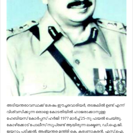
അടിയന്തരാവസ്ഥക്ക്‌ ശേഷം ഈച്ചരവാരിയർ, തടങ്കലിൽ ഉണ്ട് എന്ന്
വിശ്വസിക്കുന്ന ഒരാളെ കോടതിയിൽ ഹാജരാക്കാനുള്ള
ഹേബിയസ്‌ കോർപ്പസ്‌ ഹർജി 1977 മാർച്ച് 25-നു ഫയൽ ചെയ്തു.
കോഴിക്കോട് പോലീസ് സൂപ്രണ്ട് ആയിരുന്ന ലക്ഷ്മണ, ഡി.ഐ.ജി.
ജയറാം പടിക്കൽ, ആഭ്യന്തര മന്ത്രി കെ. കരുണാകരൻ, എസ്.ഐ.