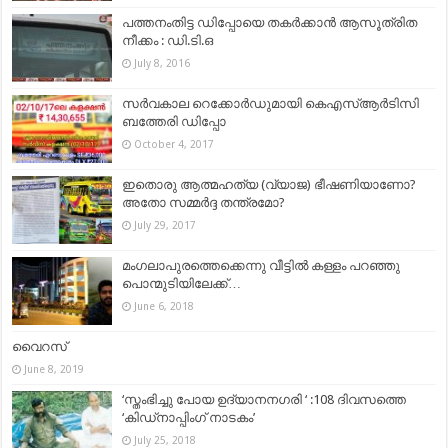
പത്തനംതിട്ട ഡിപ്പോയെ തകർക്കാൻ ആസൂത്രിത
നീക്കം : ഡി.ടി.ഒ
July 8, 2016
സർവകാല റെക്കോർഡുമായി കെഎസ്ആർടിസി
ബത്തേരി ഡിപ്പോ
October 4, 2017
ഇതൊരു ആത്മഹത്യ (വ്യാജ) ഭീഷണിയാണോ?
അതോ സമ്മർദ്ദ തന്ത്രമോ?
July 29, 2017
മംഗലാപുരത്തെക്കെന്നു വീട്ടിൽ കള്ളം പറഞ്ഞു
പൊന്മുടിയിലേക്ക്…
June 6, 2018
വൈറസ്
June 8, 2019
‘സ്തംഭിച്ചു പോയ ഉദ്യാനനഗരി ‘ :108 ദിവസത്തെ
‘കിഡ്നാപ്പിംഗ് നാടകം’
July 25, 2018