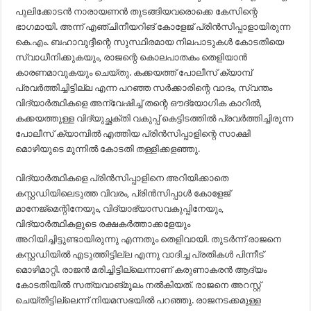
പുലിക്കോടൻ നാരായണൻ തുടങ്ങിയവരൊക്കെ കേസിന്റെ
ഭാഗമായി. അന്ന് എഞ്ചിനീയറിങ് കോളേജ് പ്രിൻസിപ്പാളായിരുന്ന
കെ.എം. ബഹാവുദ്ദീന്റെ സുസ്ഥിരമായ നിലപാടുകൾ കോടതിയെ
സ്വാധീനിക്കുകയും, രാജന്റെ കൊലപാതകം തെളിയാൻ
കാരണമാവുകയും ചെയ്തു. കക്കയത്ത് പോലീസ് ക്യാമ്പ്
പ്രവർത്തിച്ചിട്ടില്ല എന്ന പറഞ്ഞ സർക്കാരിന്റെ വാദം, സ്വന്തം
വിദ്യാർത്ഥികളെ അന്വേഷിച്ച് തന്റെ ഔദ്യോഗിക കാറിൽ,
കക്കയത്തുള്ള വിദ്യുച്ഛക്തി വകുപ്പ് കെട്ടിടത്തിൽ പ്രവർത്തിച്ചിരുന്ന
പോലീസ് ക്യാമ്പിൽ എത്തിയ പ്രിൻസിപ്പാളിന്റെ സാക്ഷി
മൊഴിയുടെ മുന്നിൽ കോടതി തള്ളിക്കളഞ്ഞു.
വിദ്യാർത്ഥികളെ പ്രിൻസിപ്പാളിനെ അറിയിക്കാതെ
കസ്റ്റഡിയിലെടുത്ത വിവരം, പ്രിൻസിപ്പാൾ കോളേജ്
മാനേജ്മെന്റിനേയും, വിദ്യാഭ്യാസവകുപ്പിനേയും,
വിദ്യാർത്ഥികളുടെ രക്ഷകർത്താക്കളേയും
അറിയിച്ചിട്ടുണ്ടായിരുന്നു എന്നതും തെളിവായി. തുടർന്ന് രാജനെ
കസ്റ്റഡിയിൽ എടുത്തിട്ടില്ല എന്നു വാദിച്ച പ്രതികൾ പിന്നീട്‌
മൊഴിമാറ്റി. രാജൻ മരിച്ചിട്ടില്ലെന്നാണ് കരുണാകരൻ ആദ്യം
കോടതിയിൽ സത്യവാങ്മൂലം നൽകിയത്. രാജനെ അറസ്റ്റ്
ചെയ്തിട്ടില്ലെന്ന് നിയമസഭയിൽ പറഞ്ഞു. രാജനടക്കമുള്ള