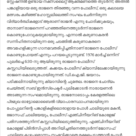
സ്റ്റേഷനിൽ ഉണ്ടായ നക്സലൈറ്റ് ആക്രമണത്തെ തുടർന്ന്, അതിൽ
പങ്കാളിയായ ഒരു രാജനെ തിരഞ്ഞു വന്ന പോലീസ്, ഒരു കലാലയ
മത്സരം കഴിഞ്ഞ് ഹോസ്റ്റലിലെത്തി സംഘം ചേർന്നിരുന്ന
വിദ്യാർത്ഥികളോട് ആരാണ് രാജൻ എന്നു ചോദിക്കുകയും,
താനാണ് രാജനെന്ന് പറഞ്ഞതിനെത്തുടർന്ന് രാജനെ
കൊണ്ടുപോവുകയുമായിരുന്നു. എന്നാൽ കരുണാകരൻ
സന്നിഹിതനായിരുന്ന ഒരു ചടങ്ങിൽ കരുണാകരനെ
അവഹേളിക്കുന്ന ഗാനമവതരിപ്പിച്ചതിനാണ് രാജനെ പോലീസ്
കൊണ്ടുപോയത് എന്നും പറയപ്പെടുന്നുണ്ട്. 1976 മാർച്ച് ഒന്നിന്
പുലർച്ചെ 6:30-നു ആയിരുന്നു രാജനെ പോലീസ്
കസ്റ്റഡിയിലെടുത്തത് . കക്കയം പോലീസ് ക്യാമ്പിലേക്കായിരുന്നു
രാജനെ കൊണ്ടുപോയിരുന്നത്. ഡി.ഐ.ജി. ജയറാം
പടിക്കലിനായിരുന്നു ക്യാമ്പിന്റെ ചുമതല. രാജനെ ചോദ്യം
ചെയ്തത്, സബ് ഇൻസ്പെക്ടർ പുലിക്കോടൻ നാരായണൻ
അടങ്ങുന്ന സംഘമായിരുന്നു. രാജനോടൊപ്പം കേരളത്തിലെ
പ്രമുഖ ഓട്ടോമൊബൈൽ വ്യാപാരസ്ഥാപനമായിരുന്ന
പോപ്പുലറിന്റെ പങ്കാളികളിലൊരാളായ പോൾ ചാലിയുടെ മകൻ,
ജോസഫ് ചാലിയേയും, പോലീസ് എഞ്ചിനീയറിങ് കോളേജ്
പരിസരത്തുനിന്ന് കസ്റ്റഡിയിലെടുത്തിരുന്നു. എഞ്ചിനീയറിങ്
കോളേജ് പ്രിൻസിപ്പാൾ അറിയിച്ചതിനെത്തുടർന്ന് ജോസഫ്
ചാലിയെ കുഴപ്പമൊന്നും സംഭവിക്കാതെ രക്ഷപെടുത്താൻ പോൾ