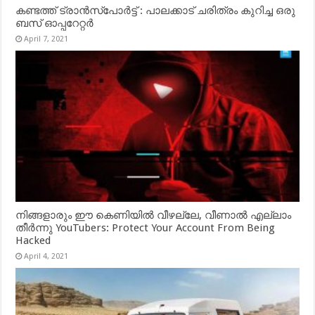
കണ്ടത്ത് ട്രാൻസ്‌പോർട്ട് : പാലക്കാട് ചരിത്രം കുറിച്ച ഒരു
ബസ് ഓപ്പറേറ്റർ
April 7, 2021
നിങ്ങളാരും ഈ കെണിയിൽ വീഴല്ലേ, വീണാൽ എല്ലാം
തീർന്നു YouTubers: Protect Your Account From Being
Hacked
April 4, 2021