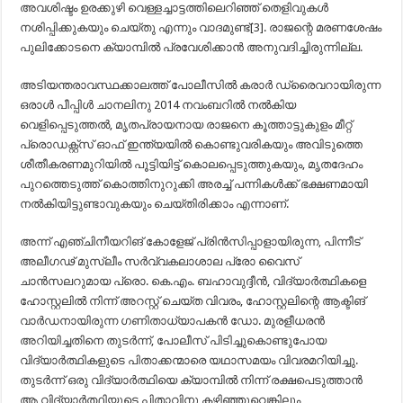
അവശിഷ്ടം ഉരക്കുഴി വെള്ളച്ചാട്ടത്തിലെറിഞ്ഞ് തെളിവുകൾ
നശിപ്പിക്കുകയും ചെയ്തു എന്നും വാദമുണ്ട്[3]. രാജന്റെ മരണശേഷം
പുലിക്കോടനെ ക്യാമ്പിൽ പ്രവേശിക്കാൻ അനുവദിച്ചിരുന്നില്ല.
അടിയന്തരാവസ്ഥക്കാലത്ത് പോലീസിൽ കരാർ ഡ്രൈവറായിരുന്ന
ഒരാൾ പീപ്പിൾ ചാനലിനു 2014 നവംബറിൽ നൽകിയ
വെളിപ്പെടുത്തൽ, മൃതപ്രായനായ രാജനെ കൂത്താട്ടുകുളം മീറ്റ്
പ്രൊഡക്റ്റ്സ് ഓഫ് ഇന്ത്യയിൽ കൊണ്ടുവരികയും അവിടുത്തെ
ശീതീകരണമുറിയിൽ പൂട്ടിയിട്ട് കൊലപ്പെടുത്തുകയും, മൃതദേഹം
പുറത്തെടുത്ത് കൊത്തിനുറുക്കി അരച്ച് പന്നികൾക്ക് ഭക്ഷണമായി
നൽകിയിട്ടുണ്ടാവുകയും ചെയ്തിരിക്കാം എന്നാണ്.
അന്ന് എഞ്ചിനീയറിങ് കോളേജ് പ്രിൻസിപ്പാളായിരുന്ന, പിന്നീട്
അലീഗഢ് മുസ്‌ലീം സർവ്വകലാശാല പ്രോ വൈസ്
ചാൻസലറുമായ പ്രൊ. കെ.എം. ബഹാവുദ്ദീൻ, വിദ്യാർത്ഥികളെ
ഹോസ്റ്റലിൽ നിന്ന് അറസ്റ്റ് ചെയ്ത വിവരം, ഹോസ്റ്റലിന്റെ ആക്ടിങ്
വാർഡനായിരുന്ന ഗണിതാധ്യാപകൻ ഡോ. മുരളീധരൻ
അറിയിച്ചതിനെ തുടർന്ന്, പോലീസ് പിടിച്ചുകൊണ്ടുപോയ
വിദ്യാർത്ഥികളുടെ പിതാക്കന്മാരെ യഥാസമയം വിവരമറിയിച്ചു.
തുടർന്ന് ഒരു വിദ്യാർത്ഥിയെ ക്യാമ്പിൽ നിന്ന് രക്ഷപെടുത്താൻ
ആ വിദ്യാർത്ഥിയുടെ പിതാവിനു കഴിഞ്ഞുവെങ്കിലും,