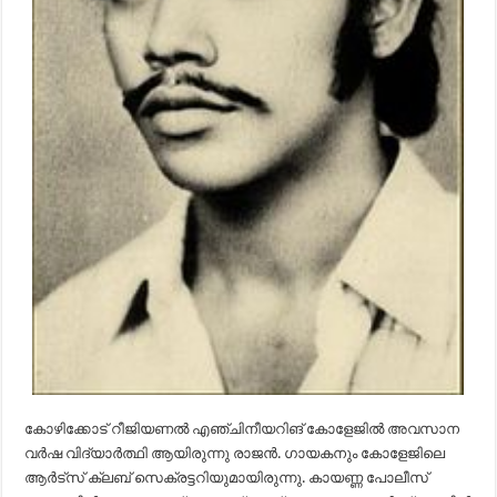
കോഴിക്കോട് റീജിയണൽ എഞ്ചിനീയറിങ് കോളേജിൽ അവസാന
വർഷ വിദ്യാർത്ഥി ആയിരുന്നു രാജൻ. ഗായകനും കോളേജിലെ
ആർട്സ് ക്ലബ് സെക്രട്ടറിയുമായിരുന്നു. കായണ്ണ പോലീസ്