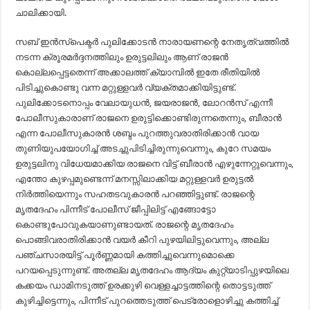
ചാലിക്കായി.
സബ് ഇൻസ്പെക്ടർ പുലിക്കോടൻ നാരായണന്റെ നേതൃത്വത്തിൽ
നടന്ന ക്രൂരമർദ്ദനത്തിലും ഉരുട്ടലിലും ആണ് രാജൻ
കൊല്ലപ്പെട്ടതെന്ന് അക്കാലത്ത് ക്യാമ്പിൽ ഇതേ രീതിയിൽ
പിടിച്ചുകൊണ്ടു വന്ന മറ്റുള്ളവർ വ്യക്തമാക്കിയിട്ടുണ്ട്.
പുലിക്കോടനൊപ്പം വേലായുധൻ, ജയരാജൻ, ലോറൻസ് എന്നീ
പോലീസുകാരാണ് രാജനെ ഉരുട്ടിക്കൊണ്ടിരുന്നതെന്നും, ബീരാൻ
എന്ന പോലീസുകാരൻ ശബ്ദം പുറത്തുവരാതിരിക്കാൻ വായ
തുണിയുപയോഗിച്ച് അടച്ചുപിടിച്ചിരുന്നുവെന്നും, കുറേ സമയം
ഉരുട്ടലിനു വിധേയമാക്കിയ രാജനെ വിട്ട് ബീരാൻ എഴുന്നേറ്റുവെന്നും,
എന്തോ കുഴപ്പമുണ്ടെന്ന് മനസ്സിലാക്കിയ മറ്റുള്ളവർ ഉരുട്ടൽ
നിർത്തിയെന്നും സഹതടവുകാരൻ പറഞ്ഞിട്ടുണ്ട്. രാജന്റെ
മൃതദേഹം പിന്നീട് പോലീസ് ജീപ്പിലിട്ട് എങ്ങോട്ടോ
കൊണ്ടുപോവുകയാണുണ്ടായത്. രാജന്റെ മൃതദേഹം
പൊങ്ങിവരാതിരിക്കാൻ വയർ കീറി പുഴയിലിട്ടുവെന്നും, അല്ല
പഞ്ചസാരയിട്ട് പൂർണ്ണമായി കത്തിച്ചുവെന്നുമൊക്കെ
പറയപ്പെടുന്നുണ്ട്. അതല്ല മൃതദേഹം ആദ്യം കുറ്റ്യാടിപ്പുഴയിലെ
കക്കയം ഡാമിനടുത്ത് ഉരക്കുഴി വെള്ളച്ചാട്ടത്തിന്റെ തൊട്ടടുത്ത്
കുഴിച്ചിട്ടെന്നും, പിന്നീട് പുറത്തെടുത്ത് പെട്രോളൊഴിച്ചു കത്തിച്ച്