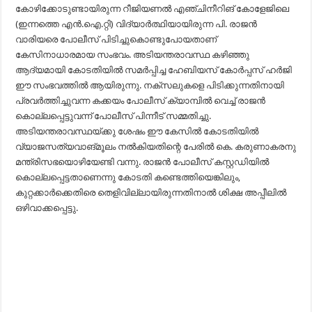
കോഴിക്കോടുണ്ടായിരുന്ന റീജിയണൽ എഞ്ചിനീറിങ് കോളേജിലെ
(ഇന്നത്തെ എൻ.ഐ.റ്റി) വിദ്യാർത്ഥിയായിരുന്ന പി. രാജൻ
വാരിയരെ പോലീസ് പിടിച്ചുകൊണ്ടുപോയതാണ്
കേസിനാധാരമായ സംഭവം. അടിയന്തരാവസ്ഥ കഴിഞ്ഞു
ആദ്യമായി കോടതിയിൽ സമർപ്പിച്ച ഹേബിയസ് കോർപ്പസ് ഹർജി
ഈ സംഭവത്തിൽ ആയിരുന്നു. നക്സലുകളെ പിടിക്കുന്നതിനായി
പ്രവർത്തിച്ചുവന്ന കക്കയം പോലീസ് ക്യാമ്പിൽ വെച്ച് രാജൻ
കൊല്ലപ്പെട്ടുവന്ന് പോലീസ് പിന്നീട് സമ്മതിച്ചു.
അടിയന്തരാവസ്ഥയ്ക്കു ശേഷം ഈ കേസിൽ കോടതിയിൽ
വ്യാജസത്യവാങ്മൂലം നൽകിയതിന്റെ പേരിൽ കെ. കരുണാകരനു
മന്ത്രിസഭയൊഴിയേണ്ടി വന്നു. രാജൻ പോലീസ് കസ്റ്റഡിയിൽ
കൊല്ലപ്പെട്ടതാണെന്നു കോടതി കണ്ടെത്തിയെങ്കിലും,
കുറ്റക്കാർക്കെതിരെ തെളിവില്ലായിരുന്നതിനാൽ ശിക്ഷ അപ്പീലിൽ
ഒഴിവാക്കപ്പെട്ടു.