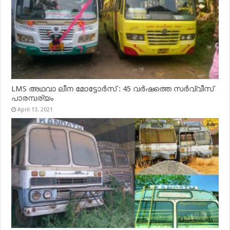
LMS അഥവാ ലീന മോട്ടോർസ് : 45 വർഷത്തെ സർവ്വീസ്
പാരമ്പര്യം
April 13, 2021