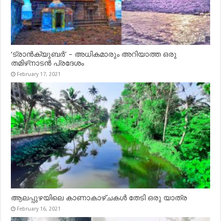
‘ട്രാൻക്യുബർ’ – അധികമാരും അറിയാത്ത ഒരു
തമിഴ്‌നാടൻ പ്രദേശം
February 17, 2021
ആലപ്പുഴയിലെ കാണാകാഴ്ചകൾ തേടി ഒരു യാത്ര
February 16, 2021