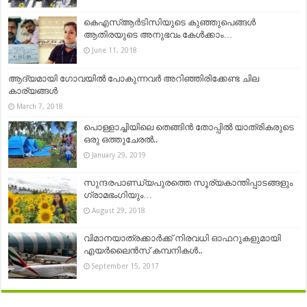
കെഎസ്ആർടിസിയുടെ കുഞ്ഞുപെങ്ങൾ
ആതിരയുടെ അനുഭവം കേൾക്കാം…
June 11, 2018
ആദ്യമായി ഗോവയില്‍ പോകുന്നവർ അറിഞ്ഞിരിക്കേണ്ട ചില
കാര്യങ്ങള്‍
March 7, 2018
പൊള്ളാച്ചിയിലെ തെങ്ങിൻ തോപ്പിൽ യാത്രികരുടെ
ഒരു ഒത്തുചേരൽ..
January 29, 2019
സുന്ദരപാണ്ഡ്യപുരത്തെ സൂര്യകാന്തിപ്പാടങ്ങളും
ഗ്രാമഭംഗിയും…
August 29, 2018
വിമാനയാത്രക്കാര്‍ക്ക് നിരവധി ഓഫറുകളുമായി
എയര്‍ലൈന്‍സ് കമ്പനികള്‍..
September 15, 2017