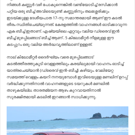
നിങ്ങള്‍ കണ്ണൂര്‍ വഴി പോകുന്നെങ്കില്‍ വണ്ടിയോടിച്ച് രസിക്കാന്‍
പറ്റിയ ഒരു ബീച്ച് അവിടെയുണ്ട്! കണ്ണൂരിനും തലശ്ശേരിക്കും
ഇടയ്ക്കുള്ള ദേശീയപാത 17-നു സമാന്തരമായി ആണ് ഈ കടൽ
തീരം സ്ഥിതിചെയ്യുന്നത്. കേരളത്തിൽ വാഹനങ്ങൾ ഓടിക്കാവുന്ന
ഏക ബീച്ച് ഇതാണ്‌. ഏഷ്യയിലെ ഏറ്റവും വലിയ ഡ്രൈവ് ഇൻ
ബീച്ച് മുഴപ്പിലങ്ങാട്‌ ബീച്ച് ആണ് . 5 കിലോമീറ്റർ നീളമുള്ള ഈ
കടപ്പുറം ഒരു വലിയ അർദ്ധവൃത്തിലാണ് ഉള്ളത്.
നാല് കിലോമീറ്റർ ദൈർഘ്യം വരെ മുഴപ്പിലങ്ങാട്
കടൽത്തീരത്തുകൂടി വെള്ളത്തിലും കരയിലുമായി വാഹനം ഓടിച്ച്
യാത്രചെയ്യാൻ (ഡ്രൈവ്-ഇൻ-ബീച്ച്) കഴിയും. വേലിയേറ്റ
സമയത്ത് വെള്ളം കയറി നനയുമ്പോൾ ഇവിടെയുള്ള മണലിന് ഉറപ്പ്
വർദ്ധിക്കുന്നതിനാൽ വാഹനങ്ങളുടെ ടയറുകൾ മണലിൽ
താഴുകയില്ല. താരതമ്യേന ആഴം കുറവായതിനാൽ
സുരക്ഷിതമായി കടലിൽ ഇറങ്ങാൻ സാധിക്കുന്നു.