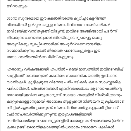
ഒഴിവാക്കുക.
ശാന്ത സുന്ദരമായ ഈ കടല്‍‌തീരത്തെ കുറിച്ച് കേട്ടറിഞ്ഞ്
വിദേശികള്‍ ഉള്‍പ്പടെയുള്ള നിരവധി വിനോദ സഞ്ചാരികള്‍
ഇവിടേയ്ക്ക് വന്ന് തുടങ്ങിയിട്ടുണ്ട്. ഇവിടെ അങ്ങിങ്ങായി പടര്‍ന്ന്
കിടക്കുന്ന പാറക്കെടുക്കള്‍ക്കിടയിലൂടെ രൂപപ്പെട്ട ചെറു
അരുവികളും മുഴപ്പിലങ്ങാടിക്ക് അപൂര്‍വ്വ സൌന്ദര്യം
സമ്മാനിക്കുന്നു. കടല്‍ തീരത്തെ പനന്തോപ്പുകളും ഈ
മനോഹരതീരത്തിന്‍റെ മിഴിവ് കൂട്ടുന്നു.
ഏതാനും വർഷങ്ങളായി ഏപ്രിൽ – മെയ് മാസത്തിൽ ഇവിടെ ‘ബീച്ച്
ഫസ്റ്റിവൽ’ നടക്കാറുണ്ട്. കടലിലെ സാഹസിക യാത്ര, ഉല്ലാസ
യാത്രകൾ, കുട്ടികളുടെ വിനോദ പരിപാടികൾ, കലാ-സാംസ്ക്കാരിക
പരിപാടികൾ, പ്രദർശനങ്ങൾ എന്നിവയെല്ലാം ആഘോഷത്തിന്റെ
ഭാഗമായി ഇവിടെ ഒരുക്കാറുണ്ട്. സായാഹ്നങ്ങളിൽ വിശ്രമിക്കാനും
കാറ്റുകൊള്ളാനുമായി അനേകം ആളുക്കൽ നിത്യേന മുഴപ്പിലങ്ങാട്
ബീച്ചിൽ എത്തിച്ചേരാറുണ്ട്. നിരവധി റിസോർട്ടുകളും ബീച്ചിനോട്
ചേർന്ന് പ്രവർത്തിക്കുന്നുണ്ട്. ഇരുവശങ്ങളിലായി
സ്ഥിതിചെയ്യുന്ന പാറക്കൂട്ടങ്ങളിൽ ധാരാളം കല്ലുമ്മക്കായ (ഒരിനം
കക്ക) ഉണ്ട്. ശൈത്യകാലങ്ങളിൽ ധാരാളം ദേശാടന പക്ഷികൾ