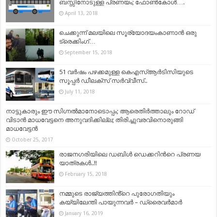
ബസ്സിനോടുള്ള പ്രണയം; ഫോണ്‍കോള്‍….
April 13, 2018
ചെക്കുന്ന് മലയിലെ സൂര്യോദയംകാണാൻ ഒരു
ട്രെക്കിംഗ്…
September 15, 2018
51 വർഷം പഴക്കമുള്ള കെഎസ്ആർടിസിയുടെ
സൂപ്പർ ഡീലക്സ് സർവ്വീസ്..
July 11, 2018
നാട്ടുകാരും ഈ സിഗ്നൽമാനോടൊപ്പം; ആരെതിർത്താലും റോഡ്
വിടാൻ മാധവേട്ടനെ അനുവദിക്കില്ല; തിരിച്ചുവരവിനൊരുങ്ങി
മാധവേട്ടൻ
October 25, 2017
രാജനഗരിയിലെ ഡബിൾ ഡെക്കറിന്‍റെ പ്രണയ
യാത്രകള്‍..!!
February 15, 2018
നമ്മുടെ രാജ്യത്തിൻ്റെ പുരോഗതിയും
കയ്യിലേന്തി പായുന്നവർ – ഡ്രൈവർമാർ
January 16, 2019