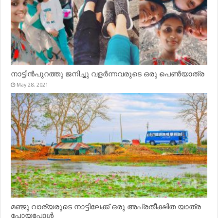
നാട്ടിൻപുറത്തു ജനിച്ചു വളർന്നവരുടെ ഒരു പെൺയാത്ര
May 28, 2021
മഞ്ജു വാര്യരുടെ നാട്ടിലേക്ക് ഒരു അപ്രതീക്ഷിത യാത്ര
പോയപ്പോൾ