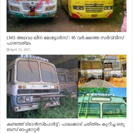
LMS അഥവാ ലീന മോട്ടോർസ് : 45 വർഷത്തെ സർവ്വീസ്
പാരമ്പര്യം
April 13, 2021
കണ്ടത്ത് ട്രാൻസ്‌പോർട്ട് : പാലക്കാട് ചരിത്രം കുറിച്ച ഒരു
ബസ് ഓപ്പറേറ്റർ