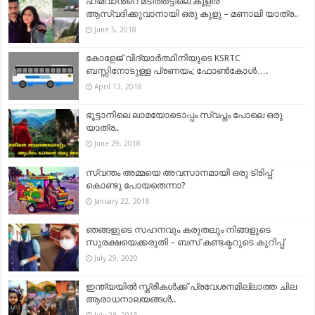
ഹിമവാൻ്റെ മടിത്തട്ടിലെ കുളിര്
ആസ്വദിക്കുവാനായി ഒരു കുളു – മണാലി യാത്ര..
June 5, 2018
കോളേജ് വിദ്യാര്‍ത്ഥിനിയുടെ KSRTC
ബസ്സിനോടുള്ള പ്രണയം; ഫോണ്‍കോള്‍….
April 13, 2018
ഭൂട്ടാനിലെ ലാമയോടൊപ്പം സ്വപ്നം പോലെ ഒരു
യാത്ര..
June 29, 2018
സ്വന്തം അമ്മയെ അവസാനമായി ഒരു ട്രിപ്പ്
കൊണ്ടു പോയതെന്നാ?
January 22, 2018
ഞങ്ങളുടെ സഹനവും കരുതലും നിങ്ങളുടെ
സുരക്ഷയെക്കരുതി – ബസ് കണ്ടക്ടറുടെ കുറിപ്പ്
July 29, 2020
ഇന്ത്യയില്‍ സ്ത്രീകള്‍ക്ക് പ്രവേശനമില്ലാത്ത ചില
ആരാധനാലയങ്ങള്‍..
July 26, 2018