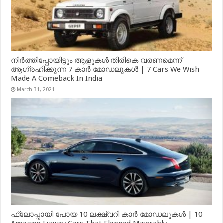
നിർത്തിപ്പോയിട്ടും ആളുകൾ തിരികെ വരണമെന്ന്
ആഗ്രഹിക്കുന്ന 7 കാർ മോഡലുകൾ | 7 Cars We Wish
Made A Comeback In India
March 31, 2021
ഫ്ലോപ്പായി പോയ 10 ലക്ഷ്വറി കാർ മോഡലുകൾ | 10
Amazing Luxury Cars That Flopped Miserably