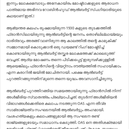
ഇന്നും ലോകമെമ്പാടും അനേകായിരം മോഷ്ട്ടാക്കളുടെ ആരാധന
പാത്രമായ അഭിനവ റോബിന്‍ഹുഡ് ആല്‍ബര്‍ട്ട് സ്പഗിയാരിയുടെ
കഥയാണ് ഇത്..!
ആഭ്യന്തര കലഹം രൂഷമായിരുന്ന 1930 കളുടെ തുടക്കത്തില്‍
ഫ്രാന്‍സിലായിരുന്നൂ ആല്‍ബര്‍ട്ടിന്റെ ജനനം. തൊഴിലില്ലായ്മയും
ദാരിദ്രവും അരങ്ങ് വാണിരുന്ന ആ കാലത്തില്‍ തന്റെ കാമുകിക്ക്
സമ്മാനമായി കൊടുക്കാന്‍ ഒരു ഡയമണ്ട് റിംഗ് മോഷ്ട്ടിച്ച്
കൊണ്ടായിരുന്നൂ ആല്‍ബര്‍ട്ട് തസ്ക്കര ലോകത്തേക്ക് കാലെടുത്ത്
വെച്ചത്. ആദ്യ മോഷണം തന്നെ പിടിക്കപ്പെട്ട് ഇരുമ്പഴിക്കുള്ളില്‍
ആയെങ്കിലും ഫ്രാന്‍സിന്റെ വിയറ്റ്നാം ദൗത്യത്തില്‍ സഹായിക്കാം
എന്ന കരാറില്‍ ജയില്‍ മോചിതനായി. പക്ഷെ ആല്‍ബര്‍ട്ട്
പുറത്തിറങ്ങുന്നതിന് മുന്നെ തന്നെ യുദ്ധം അവസാനിച്ചിരുന്നൂ.
ആല്‍ബര്‍ട്ട് പുറത്തിറങ്ങിയ സമയത്തായിരുന്നൂ ഫ്രാന്‍സില്‍ നിന്ന്
അള്‍ജീരിയ സ്വാതന്ത്രം പ്രഖ്യാപിച്ചത്. തുടര്‍ന്ന് അള്‍ജീരിയന്‍
വിഭാഗങ്ങള്‍ക്കെതിരെ കലാപം നടത്തുന്ന OAS എന്ന തീവ്ര
സാമ്രാജ്യത്വ സംഘടനയില്‍ ആല്‍ബര്‍ട്ടും അംഗമായി.
വംശഹത്യകളും കലാപങ്ങളുമായി ആ സംഘടന രണ്ട്
രാജ്യങ്ങളുടേയും സമാധാനം കെടുത്തി. OAS നെ അതിശക്തമായി
നേരിടാന്‍ ഫ്രഞ്ച് ഗവണ്‍മെന്റ് തീരുമാനിച്ചത് പ്രകാരം സായുധ