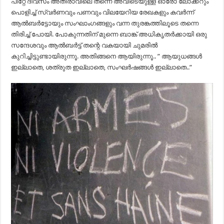
പിറ്റേ ദിവസം അതിരാവിലെ തന്നെ അവിടെയുള്ള ഓരോ ലോക്കറും
പൊളിച്ച് സ്വര്‍ണവും പണവും വിലയേറിയ രേഖകളും കവര്‍ന്ന്
ആല്‍ബര്‍ട്ടോയും സംഘാംഗങ്ങളും വന്ന തുരങ്കത്തിലൂടെ തന്നെ
തിരിച്ച് പോയി. പോകുന്നതിന് മുന്നെ ബാങ്ക് അധികൃതര്‍ക്കായി ഒരു
സന്ദേശവും ആല്‍ബര്‍ട്ട് തന്റെ വകയായി ചുമരില്‍
കുറിച്ചിട്ടുണ്ടായിരുന്നൂ. അതിങ്ങനെ ആയിരുന്നൂ.. ” ആയുധങ്ങള്‍
ഇല്ലാതെ, ശത്രുത ഇല്ലാതെ, സംഘര്‍ഷങ്ങള്‍ ഇല്ലാതെ..”