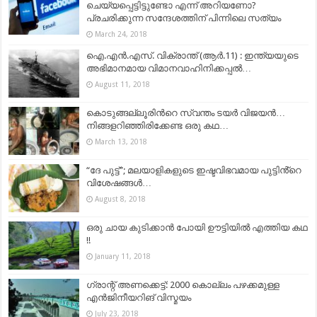
ചെയ്യപ്പെട്ടിട്ടുണ്ടോ എന്ന് അറിയണോ?
പ്രചരിക്കുന്ന സന്ദേശത്തിന് പിന്നിലെ സത്യം
March 24, 2018
ഐ.എൻ.എസ്. വിക്രാന്ത് (ആർ.11) : ഇന്ത്യയുടെ
അഭിമാനമായ വിമാനവാഹിനിക്കപ്പൽ…
August 11, 2018
കൊടുങ്ങല്ലൂരിന്‍റെ സ്വന്തം ടയർ വിജയൻ…
നിങ്ങളറിഞ്ഞിരിക്കേണ്ട ഒരു കഥ…
March 13, 2018
“ദേ പുട്ട്”; മലയാളികളുടെ ഇഷ്ടവിഭവമായ പുട്ടിൻ്റെ
വിശേഷങ്ങൾ…
August 8, 2018
ഒരു ചായ കുടിക്കാൻ പോയി ഊട്ടിയിൽ എത്തിയ കഥ
!!
January 11, 2018
ഗ്രാന്റ് അണക്കെട്ട്: 2000 കൊല്ലം പഴക്കമുള്ള
എന്‍ജിനീയറിങ് വിസ്മയം
July 23, 2018