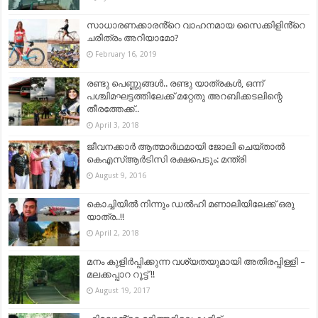
സാധാരണക്കാരൻ്റെ വാഹനമായ സൈക്കിളിൻ്റെ
ചരിത്രം അറിയാമോ?
February 16, 2019
രണ്ടു പെണ്ണുങ്ങൾ.. രണ്ടു യാത്രകൾ, ഒന്ന്
പശ്ചിമഘട്ടത്തിലേക്ക് മറ്റേതു അറബിക്കടലിന്റെ
തീരത്തേക്ക്..
April 3, 2018
ജീവനക്കാർ ആത്മാർഥമായി ജോലി ചെയ്താൽ
കെഎസ്ആർടിസി രക്ഷപെടും: മന്ത്രി
August 9, 2016
കൊച്ചിയിൽ നിന്നും ഡൽഹി മണാലിയിലേക്ക് ഒരു
യാത്ര..!!
April 2, 2018
മനം കുളിര്‍പ്പിക്കുന്ന വശ്യതയുമായി അതിരപ്പിള്ളി –
മലക്കപ്പാറ റൂട്ട് !!
August 19, 2017